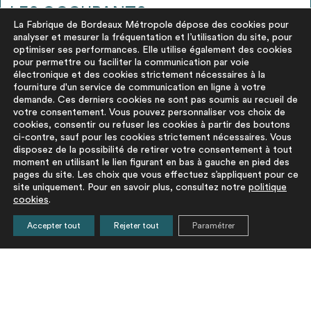
LES OCCUPANTS
La Fabrique de Bordeaux Métropole dépose des cookies pour
analyser et mesurer la fréquentation et l’utilisation du site, pour
optimiser ses performances. Elle utilise également des cookies
pour permettre ou faciliter la communication par voie
électronique et des cookies strictement nécessaires à la
fourniture d'un service de communication en ligne à votre
demande. Ces derniers cookies ne sont pas soumis au recueil de
votre consentement. Vous pouvez personnaliser vos choix de
La Fab
cookies, consentir ou refuser les cookies à partir des boutons
ci-contre, sauf pour les cookies strictement nécessaires. Vous
disposez de la possibilité de retirer votre consentement à tout
moment en utilisant le lien figurant en bas à gauche en pied des
En tant qu’aménageur et maître d’ouvrage, la Fab est
pages du site. Les choix que vous effectuez s’appliquent pour ce
également occupant de la BDR concernant :
site uniquement. Pour en savoir plus, consultez notre
politique
cookies
.
Des espaces dédiés aux opérateurs afin de leur
Accepter tout
Rejeter tout
Paramétrer
permettre de favoriser le réemploi sur leurs
projets,
Des espaces de formation et
sensibilisation
qui
seront utilisés par des experts du réemploi,
acteurs de l'Economie Sociale et Solidaire, pour