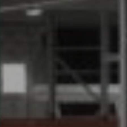
envisageables
* Attention, l’ajout des matériaux à sa liste et son envoi ne
vaut aucunement réservation.
voir
FAQ