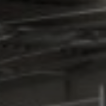
Ajouter les matériaux intéressants à "
ma
liste
"
4
Transmettre sa liste de manifestation
d'intérêt pour les matériaux
sélectionnés
Exporter sa liste et ses fiches produits
3
pour l’utiliser comme un outil d’aide à la
conception de projet
Être recontacté afin d’obtenir plus de
5
renseignements sur les modalités et
stratégies de récupérations