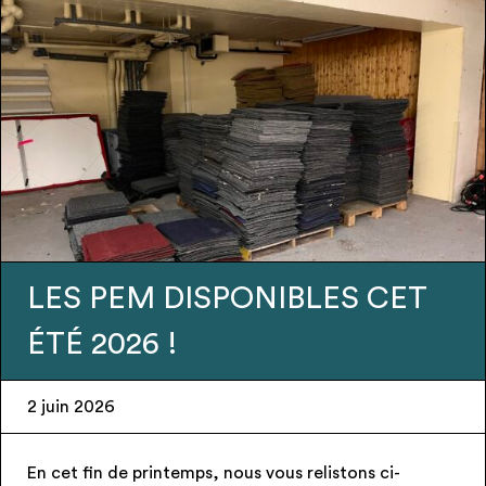
PONIBLES CET
Urgence – Can
recherchent Pr
28 mai 2026
nous vous relistons ci-
– Espace public – Candéla