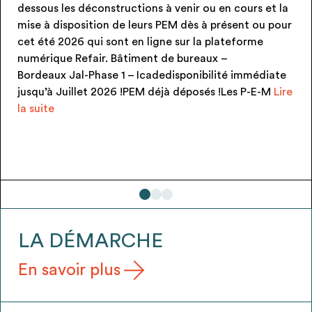
ns à venir ou en cours et la
produit)disponibilité im
urs PEM dès à présent ou pour
!!! PEM neufs et jamais p
 ligne sur la plateforme
gratuitement via une co
ent de bureaux –
signée au moment de la re
cadedisponibilité immédiate
Candélabre KUMA (7u)
M déjà déposés !Les P-E-M
Lire
LA DÉMARCHE
En savoir plus