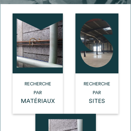
Ajouter les matériaux intéressants à "
ma
liste
"
4
Transmettre sa liste de manifestation
d'intérêt pour les matériaux
sélectionnés
Exporter sa liste et ses fiches produits
3
pour l’utiliser comme un outil d’aide à la
conception de projet
RECHERCHE
RECHERCHE
PAR
PAR
MATÉRIAUX
SITES
Être recontacté afin d’obtenir plus de
5
renseignements sur les modalités et
stratégies de récupérations