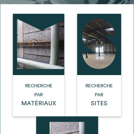
Ajouter les matériaux intéressants à "
ma
liste
"
4
Transmettre sa liste de manifestation
d'intérêt pour les matériaux
sélectionnés
Exporter sa liste et ses fiches produits
3
pour l’utiliser comme un outil d’aide à la
conception de projet
RECHERCHE
RECHERCHE
PAR
PAR
MATÉRIAUX
SITES
Être recontacté afin d’obtenir plus de
5
renseignements sur les modalités et
stratégies de récupérations