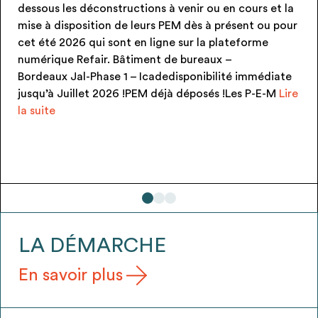
structions à venir ou en cours et la
produit)disponibi
n de leurs PEM dès à présent ou pour
!!! PEM neufs et j
sont en ligne sur la plateforme
gratuitement via
. Bâtiment de bureaux –
signée au moment 
e 1 – Icadedisponibilité immédiate
Candélabre KUMA
026 !PEM déjà déposés !Les P-E-M
Lire
LES
LA DÉMARCHE
En savoir plus