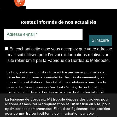
Restez informés de nos actualités
En cochant cette case vous acceptez que votre adresse
mail soit utilisée pour l'envoi d'informations relatives au
site refair-bm.fr par la Fabrique de Bordeaux Métropole.
La Fab, traite vos données à caractère personnel pour suivre et
gérer les inscriptions à la newsletter, les désabonnements, les
oppositions et élaborer des statistiques relatives à l’envoi de la
newsletter. Vous disposez d’un droit d’accès, de rectification,
d’effacement, de vos données ainsi qu’un droit de limitation et
d’opposition aux traitements les concernant. Vous pouvez à tout
La Fabrique de Bordeaux Métropole dépose des cookies pour
moment faire cesser ces communications en cliquant sur le lien de
analyser et mesurer la fréquentation et l’utilisation du site, pour
désinscription figurant dans chaque message. Vous pouvez
optimiser ses performances. Elle utilise également des cookies
exercer ces droits par courrier électronique à contact@lafab-
pour permettre ou faciliter la communication par voie
bm.fr. Pour en savoir plus sur le traitement de vos données,