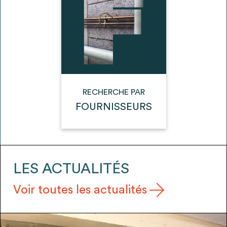
envisageables
* Attention, l’ajout des matériaux à sa liste et son envoi ne
vaut aucunement réservation.
voir
FAQ
RECHERCHE PAR
FOURNISSEURS
LES ACTUALITÉS
Voir toutes les actualités