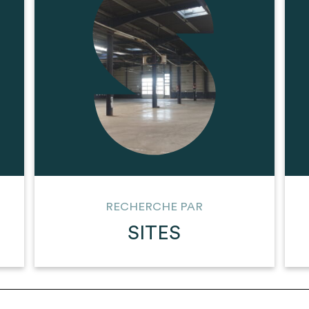
t son envoi ne vaut aucunement réservation.
RECHERCHE PAR
SITES