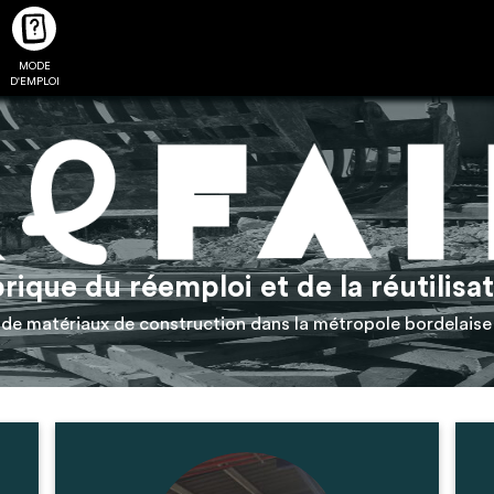
MODE
CTUALITÉS
FAQ
POUR ALLER PLUS LOIN
D'EMPLOI
2
4
rique du réemploi et de la réutilisa
onnnecté,
Ajouter les matériaux
Exporter sa li
de matériaux de construction dans la métropole bordelaise
les dossiers
intéressants à "
ma liste
"
produits pour 
 de chaque
Transmettre sa liste de
un outil d’aid
ment
manifestation d'intérêt pour
de 
les matériaux sélectionnés