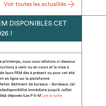
Voir toutes les actualités
e – Candélabres
chent Preneurs !
6
blic – Candélabres neufs (voir la page
ponibilité immédiate jusqu’au 15/06/2026 !!!
t jamais posés ! Les P-E-M sont cédés
nt via une convention de DON (remise et
oment de la reprise) PEM disponibles : –
 KUMA (7u)