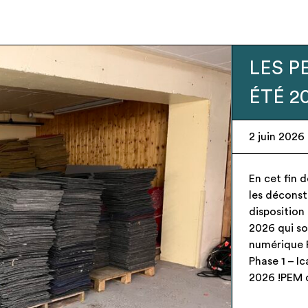
Urgenc
recher
28 mai 202
– Espace pu
produit)dis
PEM neufs e
gratuiteme
signée au m
Candélabre