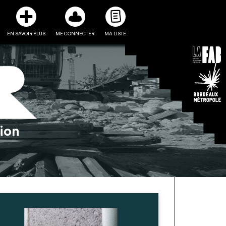
EN SAVOIR PLUS
ME CONNECTER
MA LISTE
3
5
tion
ste et ses fiches
Être recontacté afin d’obtenir
l’utiliser comme
plus de renseignements sur les
e à la conception
modalités et stratégies de
projet
récupérations envisageables