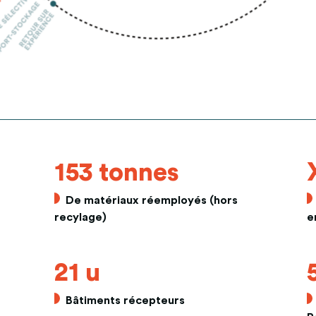
153 tonnes
De matériaux réemployés (hors
recylage)
e
21 u
Bâtiments récepteurs