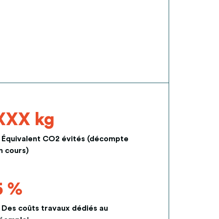
XXX kg
Équivalent CO2 évités (décompte
n cours)
5 %
Des coûts travaux dédiés au