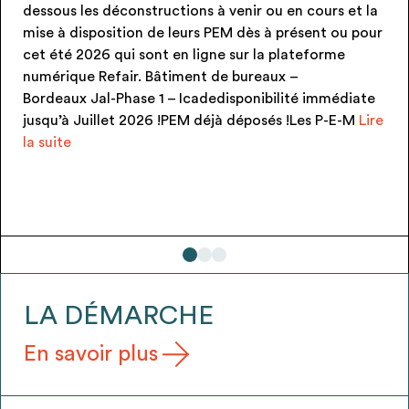
u en cours et la
produit)disponibilité immédiate jusq
à présent ou pour
!!! PEM neufs et jamais posés ! Les P
 plateforme
gratuitement via une convention de
ux –
signée au moment de la reprise) PEM 
bilité immédiate
Candélabre KUMA (7u)
és !Les P-E-M
Lire
LA DÉMARCHE
En savoir plus