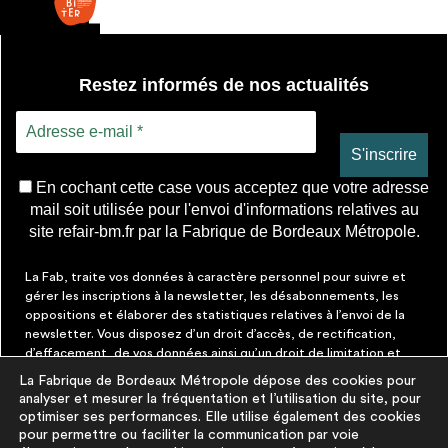
Restez informés de nos actualités
En cochant cette case vous acceptez que votre adresse
mail soit utilisée pour l'envoi d'informations relatives au
site refair-bm.fr par la Fabrique de Bordeaux Métropole.
La Fab, traite vos données à caractère personnel pour suivre et
gérer les inscriptions à la newsletter, les désabonnements, les
oppositions et élaborer des statistiques relatives à l’envoi de la
newsletter. Vous disposez d’un droit d’accès, de rectification,
d’effacement, de vos données ainsi qu’un droit de limitation et
d’opposition aux traitements les concernant. Vous pouvez à tout
La Fabrique de Bordeaux Métropole dépose des cookies pour
moment faire cesser ces communications en cliquant sur le lien de
analyser et mesurer la fréquentation et l’utilisation du site, pour
désinscription figurant dans chaque message. Vous pouvez
optimiser ses performances. Elle utilise également des cookies
exercer ces droits par courrier électronique à contact@lafab-
pour permettre ou faciliter la communication par voie
bm.fr. Pour en savoir plus sur le traitement de vos données,