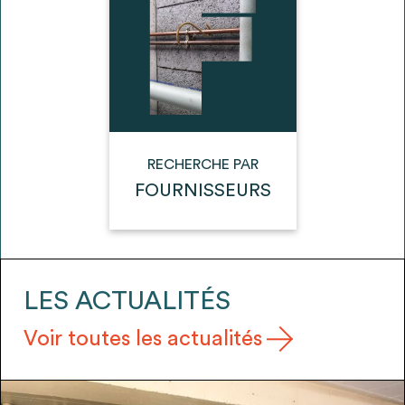
envisageables
* Attention, l’ajout des matériaux à sa liste et son envoi ne
vaut aucunement réservation.
voir
FAQ
RECHERCHE PAR
FOURNISSEURS
LES ACTUALITÉS
Voir toutes les actualités