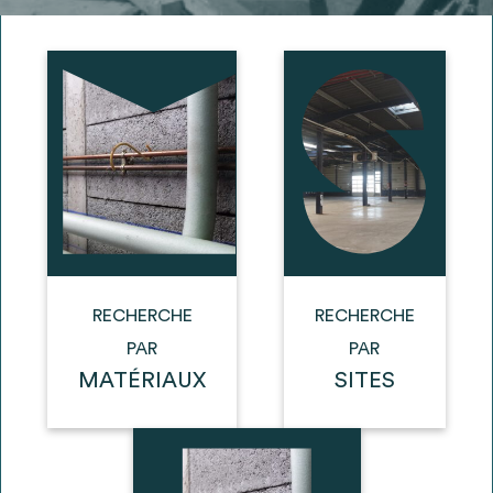
Ajouter les matériaux intéressants à "
ma
liste
"
4
Transmettre sa liste de manifestation
d'intérêt pour les matériaux
sélectionnés
Exporter sa liste et ses fiches produits
3
pour l’utiliser comme un outil d’aide à la
conception de projet
RECHERCHE
RECHERCHE
PAR
PAR
MATÉRIAUX
SITES
Être recontacté afin d’obtenir plus de
5
renseignements sur les modalités et
stratégies de récupérations