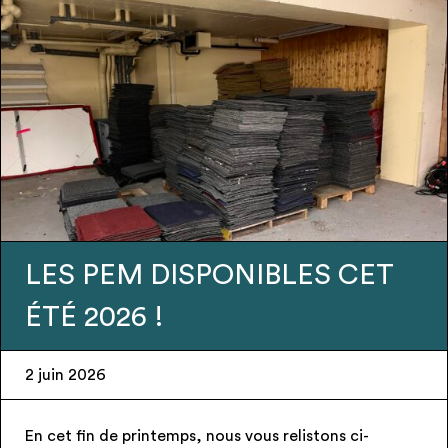
LES CET
Urgence – Candélabr
recherchent Preneurs
28 mai 2026
listons ci-
– Espace public – Candélabres neufs (