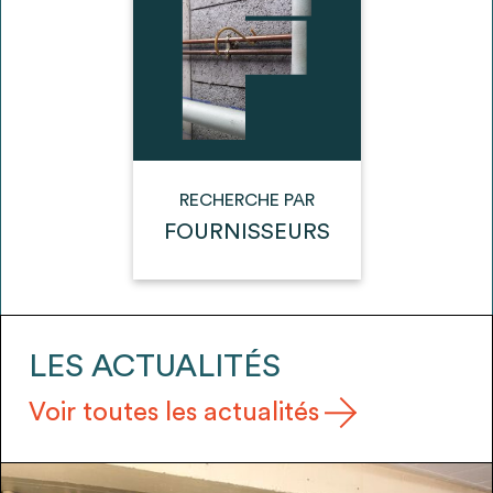
envisageables
* Attention, l’ajout des matériaux à sa liste et son envoi ne
vaut aucunement réservation.
voir
FAQ
RECHERCHE PAR
FOURNISSEURS
LES ACTUALITÉS
Voir toutes les actualités