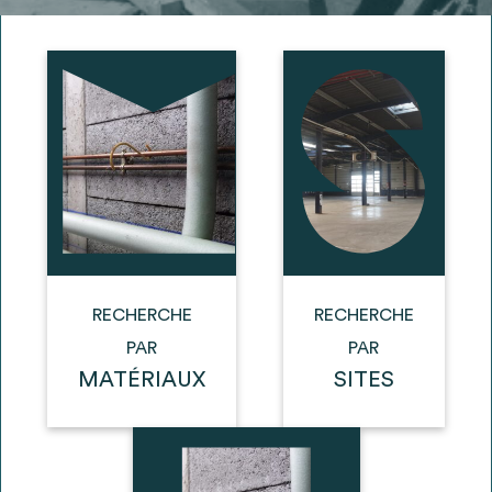
Ajouter les matériaux intéressants à "
ma
liste
"
4
Transmettre sa liste de manifestation
d'intérêt pour les matériaux
sélectionnés
Exporter sa liste et ses fiches produits
3
pour l’utiliser comme un outil d’aide à la
conception de projet
RECHERCHE
RECHERCHE
PAR
PAR
MATÉRIAUX
SITES
Être recontacté afin d’obtenir plus de
5
renseignements sur les modalités et
stratégies de récupérations