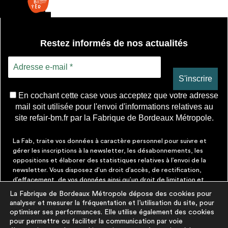
Restez informés de nos actualités
En cochant cette case vous acceptez que votre adresse
mail soit utilisée pour l'envoi d'informations relatives au
site refair-bm.fr par la Fabrique de Bordeaux Métropole.
La Fab, traite vos données à caractère personnel pour suivre et
gérer les inscriptions à la newsletter, les désabonnements, les
oppositions et élaborer des statistiques relatives à l’envoi de la
newsletter. Vous disposez d’un droit d’accès, de rectification,
d’effacement, de vos données ainsi qu’un droit de limitation et
d’opposition aux traitements les concernant. Vous pouvez à tout
La Fabrique de Bordeaux Métropole dépose des cookies pour
moment faire cesser ces communications en cliquant sur le lien de
analyser et mesurer la fréquentation et l’utilisation du site, pour
désinscription figurant dans chaque message. Vous pouvez
optimiser ses performances. Elle utilise également des cookies
exercer ces droits par courrier électronique à contact@lafab-
pour permettre ou faciliter la communication par voie
bm.fr. Pour en savoir plus sur le traitement de vos données,