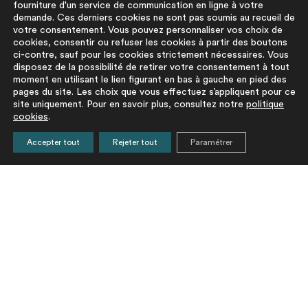
fourniture d'un service de communication en ligne à votre
demande. Ces derniers cookies ne sont pas soumis au recueil de
votre consentement. Vous pouvez personnaliser vos choix de
cookies, consentir ou refuser les cookies à partir des boutons
ci-contre, sauf pour les cookies strictement nécessaires. Vous
disposez de la possibilité de retirer votre consentement à tout
moment en utilisant le lien figurant en bas à gauche en pied des
pages du site. Les choix que vous effectuez s’appliquent pour ce
Restez informés de nos actualités
site uniquement. Pour en savoir plus, consultez notre
politique
cookies
.
Accepter tout
Rejeter tout
Paramétrer
En cochant cette case vous acceptez que votre adresse
mail soit utilisée pour l'envoi d'informations relatives au
site refair-bm.fr par la Fabrique de Bordeaux Métropole.
La Fab, traite vos données à caractère personnel pour suivre et
gérer les inscriptions à la newsletter, les désabonnements, les
oppositions et élaborer des statistiques relatives à l’envoi de la
newsletter. Vous disposez d’un droit d’accès, de rectification,
d’effacement, de vos données ainsi qu’un droit de limitation et
d’opposition aux traitements les concernant. Vous pouvez à tout
moment faire cesser ces communications en cliquant sur le lien de