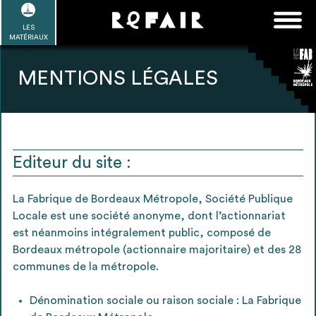
Passer
FAQ
Rechercher :
au
LES
POUR ALLER PLUS LOIN
EN SAVOIR PLUS
ME CONNECTER
MA LISTE
MATÉRIAUX
contenu
Refair mode d'emploi
MENTIONS LÉGALES
1
Se connecter / Se créer un compte
Editeur du site :
La Fabrique de Bordeaux Métropole, Société Publique
Locale est une société anonyme, dont l’actionnariat
2
Une fois connnecté, Télécharger les
est néanmoins intégralement public, composé de
dossiers Ressources de chaque bâtiment
Bordeaux métropole (actionnaire majoritaire) et des 28
communes de la métropole.
Dénomination sociale ou raison sociale : La Fabrique