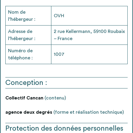
envisageables
Nom de
OVH
l’hébergeur :
* Attention, l’ajout des matériaux à sa liste et son envoi ne
vaut aucunement réservation.
Adresse de
2 rue Kellermann, 59100 Roubaix
voir
FAQ
l’hébergeur :
– France
Numéro de
1007
téléphone :
Conception :
Collectif Cancan
(contenu)
agence deux degrés
(forme et réalisation technique)
Protection des données personnelles