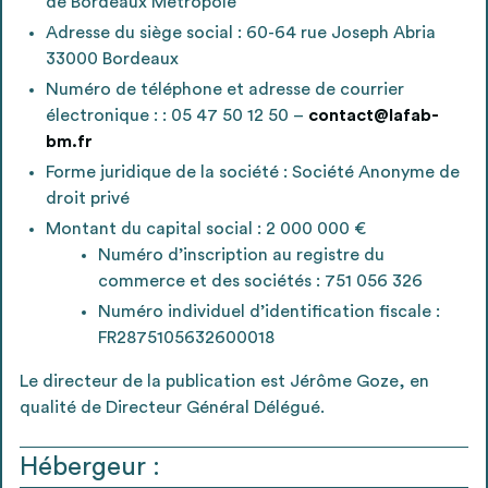
de Bordeaux Métropole
Ajouter les matériaux intéressants à "
ma
Adresse du siège social : 60-64 rue Joseph Abria
liste
"
4
33000 Bordeaux
Transmettre sa liste de manifestation
Numéro de téléphone et adresse de courrier
d'intérêt pour les matériaux
électronique : : 05 47 50 12 50 –
contact@lafab-
sélectionnés
bm.fr
Forme juridique de la société : Société Anonyme de
droit privé
Montant du capital social : 2 000 000 €
Exporter sa liste et ses fiches produits
3
Numéro d’inscription au registre du
pour l’utiliser comme un outil d’aide à la
commerce et des sociétés : 751 056 326
conception de projet
Numéro individuel d’identification fiscale :
FR2875105632600018
Le directeur de la publication est Jérôme Goze, en
qualité de Directeur Général Délégué.
Être recontacté afin d’obtenir plus de
5
renseignements sur les modalités et
Hébergeur :
stratégies de récupérations