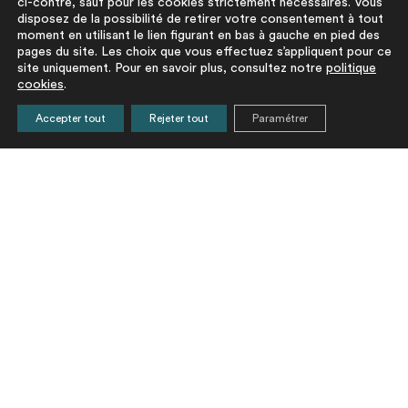
ci-contre, sauf pour les cookies strictement nécessaires. Vous
disposez de la possibilité de retirer votre consentement à tout
moment en utilisant le lien figurant en bas à gauche en pied des
pages du site. Les choix que vous effectuez s’appliquent pour ce
site uniquement. Pour en savoir plus, consultez notre
politique
cookies
.
Accepter tout
Rejeter tout
Paramétrer
Nouveaux Inventaires
Bungalow cherche
Navigation
de trois maisons
preneur !
de
individuelles !
l’article