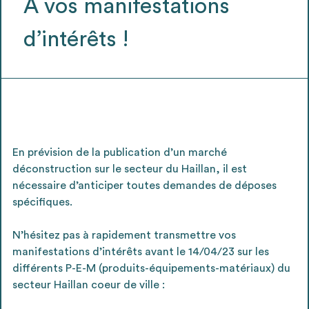
À vos manifestations
Ajouter les matériaux intéressants à "
ma
liste
"
4
d’intérêts !
Transmettre sa liste de manifestation
d'intérêt pour les matériaux
sélectionnés
En prévision de la publication d’un marché
Exporter sa liste et ses fiches produits
3
déconstruction sur le secteur du Haillan, il est
pour l’utiliser comme un outil d’aide à la
nécessaire d’anticiper toutes demandes de déposes
conception de projet
spécifiques.
N’hésitez pas à rapidement transmettre vos
manifestations d’intérêts avant le 14/04/23 sur les
Être recontacté afin d’obtenir plus de
différents P-E-M (produits-équipements-matériaux) du
5
renseignements sur les modalités et
secteur Haillan coeur de ville :
stratégies de récupérations