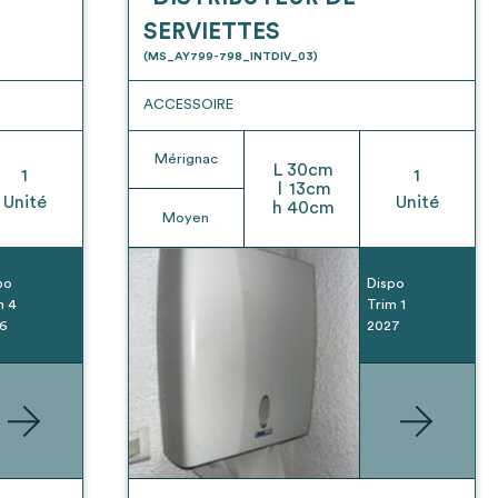
SERVIETTES
(MS_AY799-798_INTDIV_03)
ACCESSOIRE
Mérignac
L
30
cm
1
1
l
13
cm
Unité
Unité
h
40
cm
Moyen
po
Dispo
m 4
Trim 1
6
2027