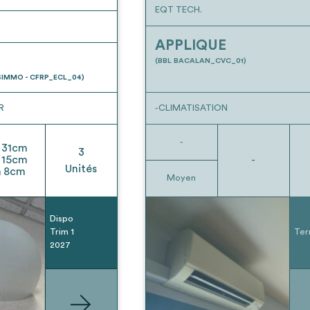
EQT TECH.
APPLIQUE
(BBL BACALAN_CVC_01)
IMMO - CFRP_ECL_04)
R
-CLIMATISATION
-
31
cm
3
15
cm
-
Unités
h
8
cm
Moyen
Dispo
Trim 1
Ter
2027