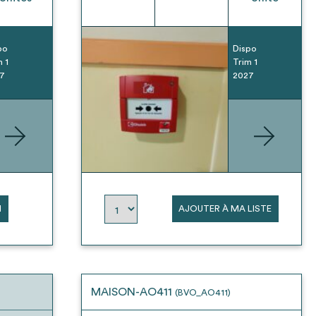
po
Dispo
m 1
Trim 1
7
2027
N
AJOUTER À MA LISTE
MAISON-AO411
(BVO_AO411)