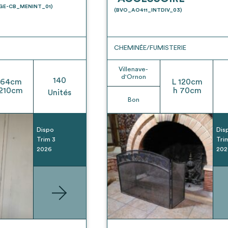
t son envoi ne vaut aucunement réservation.
UGE-CB_MENINT_01)
(BVO_AO411_INTDIV_03)
CHEMINÉE/FUMISTERIE
Villenave-
d'Ornon
140
64
cm
L
120
cm
210
cm
h
70
cm
Unités
Bon
Dispo
Dis
Trim 3
Tri
2026
202