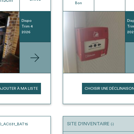
113
cm
Bon
Dispo
Dis
Trim 4
Tri
2026
202
AJOUTER À MA LISTE
CHOISIR UNE DÉCLINAISO
SITE D'INVENTAIRE
O_AC031_BAT15
(-)