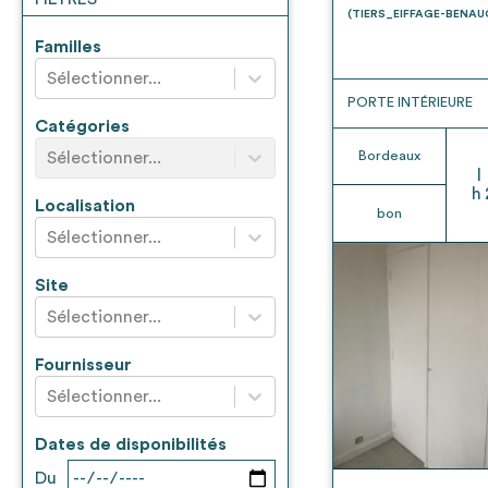
* Attention, l’ajout des matériaux à sa liste e
(TIERS_EIFFAGE-BENA
voir
FAQ
Familles
Sélectionner...
PORTE INTÉRIEURE
Catégories
Sélectionner...
Bordeaux
l
h
Localisation
bon
Sélectionner...
Site
Sélectionner...
Fournisseur
Sélectionner...
Dates de disponibilités
Du