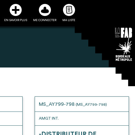
EN SAVOIR PLUS
ME CONNECTER
MA LISTE
3
5
ste et ses fiches
Être recontacté afin d’obtenir
l’utiliser comme
plus de renseignements sur les
e à la conception
modalités et stratégies de
MS_AY799-798
(MS_AY799-798)
projet
récupérations envisageables
AMGT INT.
-DISTRIBUTEUR DE