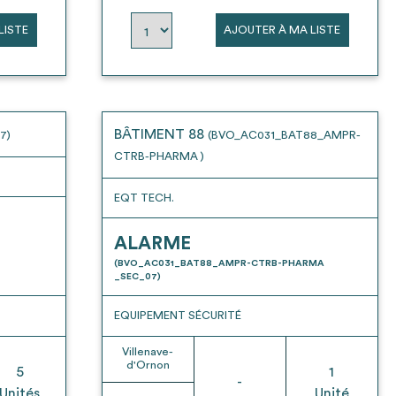
LISTE
AJOUTER À MA LISTE
BÂTIMENT 88
7)
(BVO_AC031_BAT88_AMPR-
CTRB-PHARMA )
EQT TECH.
ALARME
(BVO_AC031_BAT88_AMPR-CTRB-PHARMA
_SEC_07)
EQUIPEMENT SÉCURITÉ
Villenave-
d'Ornon
5
1
-
Unités
Unité