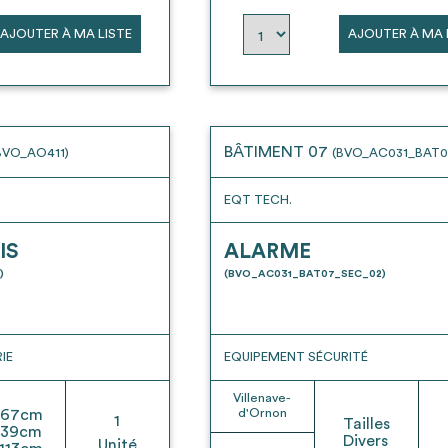
AJOUTER À MA LISTE
AJOUTER À MA 
BÂTIMENT 07
BVO_AO411)
(BVO_AC031_BAT0
EQT TECH.
IS
ALARME
)
(BVO_AC031_BAT07_SEC_02)
IE
EQUIPEMENT SÉCURITÉ
Villenave-
67
cm
d'Ornon
1
Tailles
39
cm
Divers
Unité