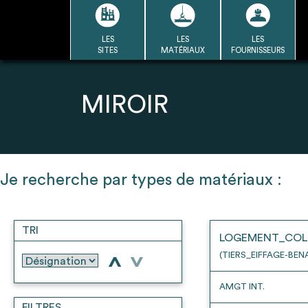
Passer
au
contenu
LES
LES
LES
LA BASE
LA DÉMARCHE
A
SITES
MATÉRIAUX
FOURNISSEURS
DU RÉEMPLOI
Refair mode d'emploi
MIROIR
1
Je recherche par types de matériaux :
Une fois c
Se connecter / Se créer un
Télécharger 
compte
TRI
Ressources
LOGEMENT_COL
bâti
(TIERS_EIFFAGE-BEN
>
>
AMGT INT.
FILTRES