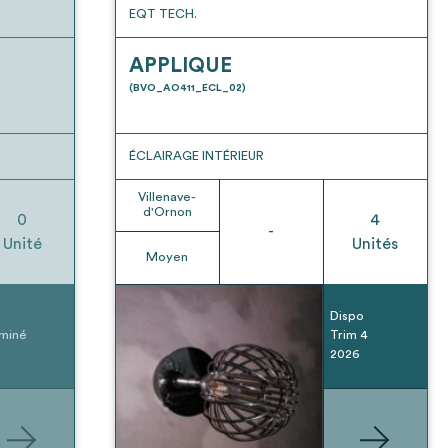
EQT TECH.
APPLIQUE
(BVO_AO411_ECL_02)
ÉCLAIRAGE INTÉRIEUR
Villenave-
d'Ornon
0
4
-
Unité
Unités
Moyen
Dispo
miné
Trim 4
2026