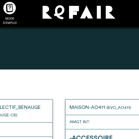
MODE
CTUALITÉS
FAQ
POUR ALLER PLUS LOIN
D'EMPLOI
2
4
onnnecté,
Ajouter les matériaux
Exporter sa li
les dossiers
intéressants à "
ma liste
"
produits pour 
 de chaque
Transmettre sa liste de
un outil d’aid
LECTIF_BENAUGE
MAISON-AO411
(BVO_AO411)
ment
manifestation d'intérêt pour
de 
AUGE-CB)
les matériaux sélectionnés
AMGT INT.
-ACCESSOIRE