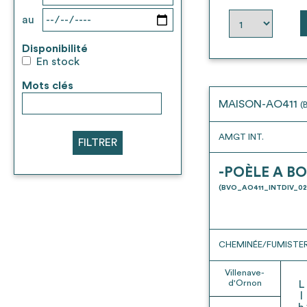
au
Disponibilité
En stock
Mots clés
MAISON-AO411
(
AMGT INT.
FILTRER
-POÈLE A BO
(BVO_AO411_INTDIV_02
CHEMINÉE/FUMISTER
Villenave-
d'Ornon
L
l