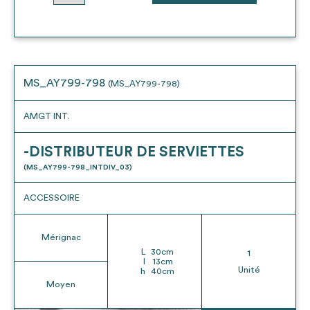
MS_AY799-798
(MS_AY799-798)
AMGT INT.
-DISTRIBUTEUR DE SERVIETTES
(MS_AY799-798_INTDIV_03)
ACCESSOIRE
Mérignac
L
30
cm
1
l
13
cm
Unité
h
40
cm
Moyen