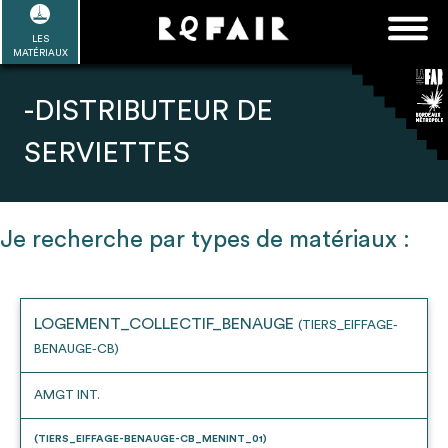
Passer
FAQ
Rechercher :
au
LES
POUR ALLER PLUS LOIN
EN SAVOIR PLUS
ME CONNECTER
MA LISTE
MATÉRIAUX
contenu
Refair mode d'emploi
-DISTRIBUTEUR DE
SERVIETTES
1
Se connecter / Se créer un compte
Je recherche par types de matériaux :
2
LOGEMENT_COLLECTIF_BENAUGE
(TIERS_EIFFAGE-
Une fois connnecté, Télécharger les
BENAUGE-CB)
dossiers Ressources de chaque bâtiment
AMGT INT.
(TIERS_EIFFAGE-BENAUGE-CB_MENINT_01)