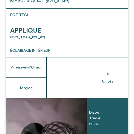
MAISON-AO411
(BVO_AO411)
EQT TECH.
APPLIQUE
(BVO_AO411_ECL_02)
ÉCLAIRAGE INTÉRIEUR
Villenave-d'Ornon
4
-
Unités
Moyen
Dispo
Trim 4
2026