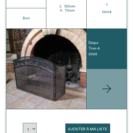
1
L
120
cm
h
70
cm
Unité
Bon
Dispo
Trim 4
2026
AJOUTER À MA LISTE