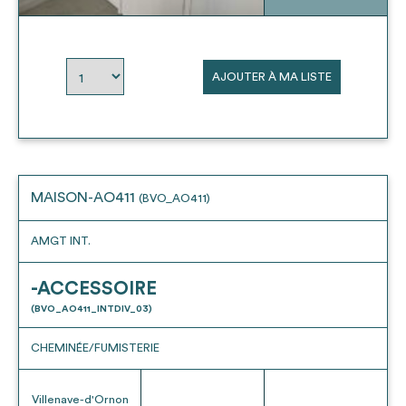
envisageables
* Attention, l’ajout des matériaux à sa liste et son envoi ne
AJOUTER À MA LISTE
vaut aucunement réservation.
voir
FAQ
MAISON-AO411
(BVO_AO411)
AMGT INT.
-ACCESSOIRE
(BVO_AO411_INTDIV_03)
CHEMINÉE/FUMISTERIE
Villenave-d'Ornon