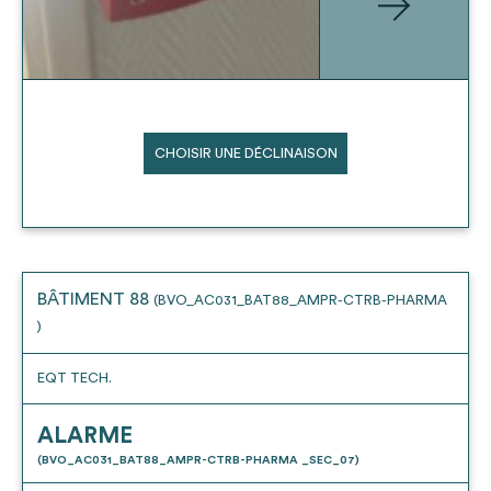
CHOISIR UNE DÉCLINAISON
BÂTIMENT 88
(BVO_AC031_BAT88_AMPR-CTRB-PHARMA
)
EQT TECH.
ALARME
(BVO_AC031_BAT88_AMPR-CTRB-PHARMA _SEC_07)