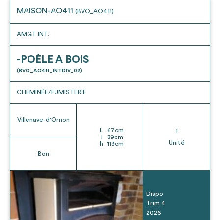
MAISON-AO411
(BVO_AO411)
AMGT INT.
-POÈLE A BOIS
(BVO_AO411_INTDIV_02)
CHEMINÉE/FUMISTERIE
Villenave-d'Ornon
L
67
cm
1
l
39
cm
Unité
h
113
cm
Bon
Dispo
Trim 4
2026