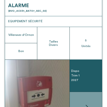
ALARME
(BVO_AC031_BAT07_SEC_02)
EQUIPEMENT SÉCURITÉ
Villenave-d'Ornon
5
Tailles
Divers
Unités
Bon
Dispo
Trim 1
2027