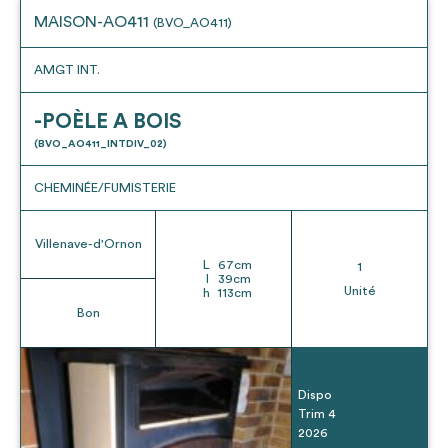
MAISON-AO411
(BVO_AO411)
AMGT INT.
-POÈLE A BOIS
(BVO_AO411_INTDIV_02)
CHEMINÉE/FUMISTERIE
Villenave-d'Ornon
L
67
cm
1
l
39
cm
Unité
h
113
cm
Bon
Dispo
Trim 4
2026