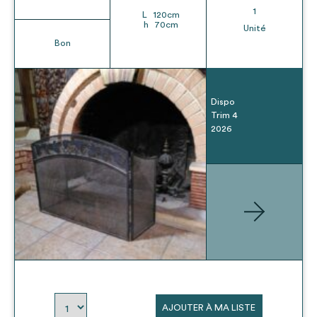
1
L
120
cm
h
70
cm
Unité
Bon
Dispo
Trim 4
2026
AJOUTER À MA LISTE