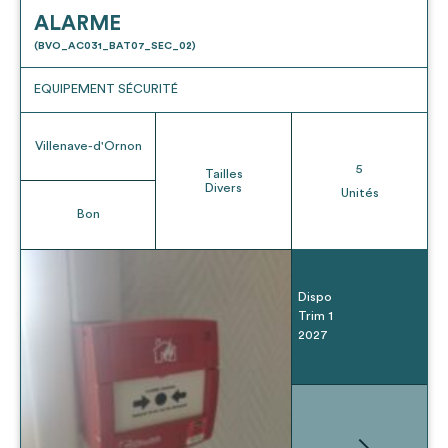
ALARME
(BVO_AC031_BAT07_SEC_02)
EQUIPEMENT SÉCURITÉ
Villenave-d'Ornon
5
Tailles
Divers
Unités
Bon
Dispo
Trim 1
2027