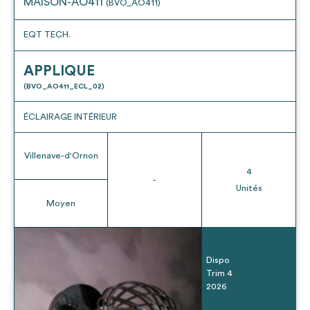
MAISON-AO411
(BVO_AO411)
EQT TECH.
APPLIQUE
(BVO_AO411_ECL_02)
ÉCLAIRAGE INTÉRIEUR
Villenave-d'Ornon
4
-
Unités
Moyen
Dispo
Trim 4
2026