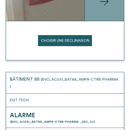
CHOISIR UNE DÉCLINAISON
BÂTIMENT 88
(BVO_AC031_BAT88_AMPR-CTRB-PHARMA
)
EQT TECH.
ALARME
(BVO_AC031_BAT88_AMPR-CTRB-PHARMA _SEC_07)