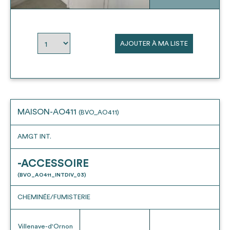
envisageables
* Attention, l’ajout des matériaux à sa liste et son envoi ne
AJOUTER À MA LISTE
vaut aucunement réservation.
voir
FAQ
MAISON-AO411
(BVO_AO411)
AMGT INT.
-ACCESSOIRE
(BVO_AO411_INTDIV_03)
CHEMINÉE/FUMISTERIE
Villenave-d'Ornon