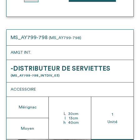
MS_AY799-798
(MS_AY799-798)
AMGT INT.
-DISTRIBUTEUR DE SERVIETTES
(MS_AY799-798_INTDIV_03)
ACCESSOIRE
Mérignac
L
30
cm
1
l
13
cm
Unité
h
40
cm
Moyen