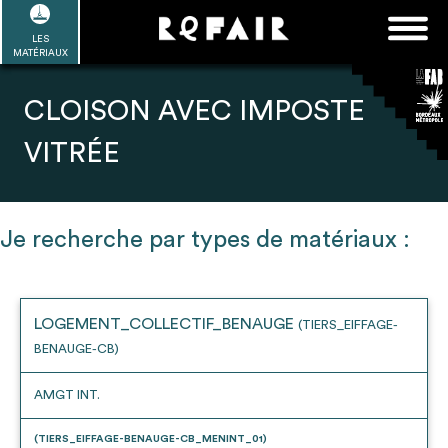
Passer
FAQ
Rechercher :
au
LES
POUR ALLER PLUS LOIN
EN SAVOIR PLUS
ME CONNECTER
MA LISTE
MATÉRIAUX
contenu
Refair mode d'emploi
CLOISON AVEC IMPOSTE
VITRÉE
1
Se connecter / Se créer un compte
Je recherche par types de matériaux :
2
LOGEMENT_COLLECTIF_BENAUGE
(TIERS_EIFFAGE-
Une fois connnecté, Télécharger les
BENAUGE-CB)
dossiers Ressources de chaque bâtiment
AMGT INT.
(TIERS_EIFFAGE-BENAUGE-CB_MENINT_01)