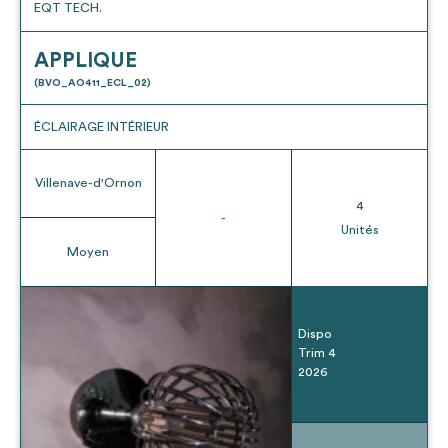
EQT TECH.
APPLIQUE
(BVO_AO411_ECL_02)
ÉCLAIRAGE INTÉRIEUR
Villenave-d'Ornon
4
-
Unités
Moyen
Dispo
Trim 4
2026