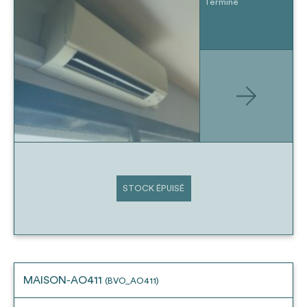
Terminé
STOCK ÉPUISÉ
MAISON-AO411
(BVO_AO411)