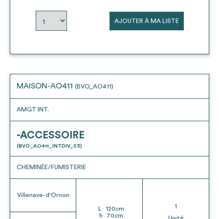
envisageables
AJOUTER À MA LISTE
* Attention, l’ajout des matériaux à sa liste et son envoi ne
vaut aucunement réservation.
voir
FAQ
MAISON-AO411
(BVO_AO411)
AMGT INT.
-ACCESSOIRE
(BVO_AO411_INTDIV_03)
CHEMINÉE/FUMISTERIE
Villenave-d'Ornon
1
L
120
cm
h
70
cm
Unité