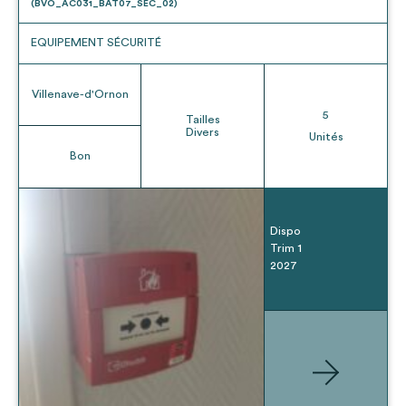
(BVO_AC031_BAT07_SEC_02)
EQUIPEMENT SÉCURITÉ
Villenave-d'Ornon
5
Tailles
Divers
Unités
Bon
Dispo
Trim 1
2027