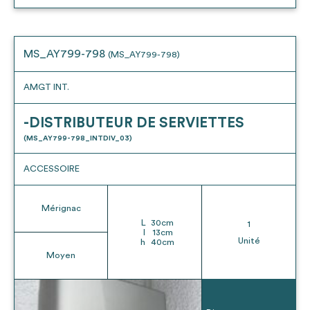
MS_AY799-798
(MS_AY799-798)
AMGT INT.
-DISTRIBUTEUR DE SERVIETTES
(MS_AY799-798_INTDIV_03)
ACCESSOIRE
Mérignac
L
30
cm
1
l
13
cm
Unité
h
40
cm
Moyen