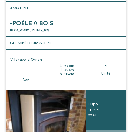
AMGT INT.
-POÈLE A BOIS
(BVO_AO411_INTDIV_02)
CHEMINÉE/FUMISTERIE
Villenave-d'Ornon
L
67
cm
1
l
39
cm
Unité
h
113
cm
Bon
Dispo
Trim 4
2026