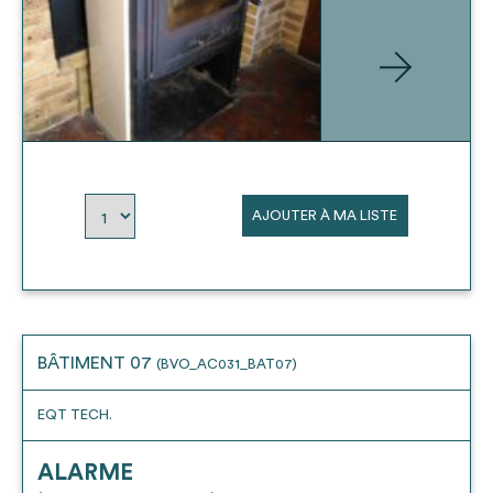
AJOUTER À MA LISTE
BÂTIMENT 07
(BVO_AC031_BAT07)
EQT TECH.
ALARME