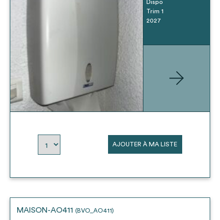
Dispo
Trim 1
2027
AJOUTER À MA LISTE
MAISON-AO411
(BVO_AO411)