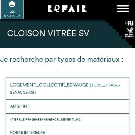
Passer
FAQ
Rechercher :
au
LES
POUR ALLER PLUS LOIN
EN SAVOIR PLUS
ME CONNECTER
MA LISTE
MATÉRIAUX
contenu
Refair mode d'emploi
CLOISON VITRÉE SV
Je recherche par types de matériaux :
1
Se connecter / Se créer un compte
LOGEMENT_COLLECTIF_BENAUGE
(TIERS_EIFFAGE-
BENAUGE-CB)
2
Une fois connnecté, Télécharger les
dossiers Ressources de chaque bâtiment
AMGT INT.
(TIERS_EIFFAGE-BENAUGE-CB_MENINT_01)
PORTE INTÉRIEURE