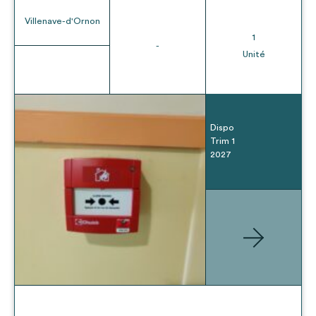
Villenave-d'Ornon
1
-
Unité
Dispo
Trim 1
2027