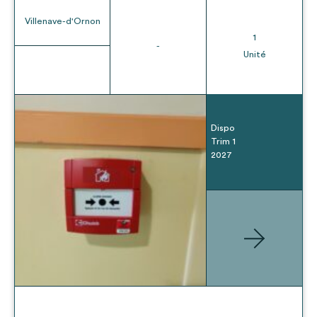
Villenave-d'Ornon
1
-
Unité
Dispo
Trim 1
2027