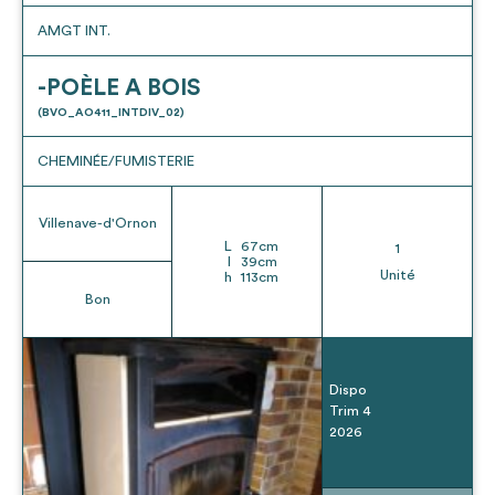
AMGT INT.
-POÈLE A BOIS
(BVO_AO411_INTDIV_02)
CHEMINÉE/FUMISTERIE
Villenave-d'Ornon
L
67
cm
1
l
39
cm
Unité
h
113
cm
Bon
Dispo
Trim 4
2026