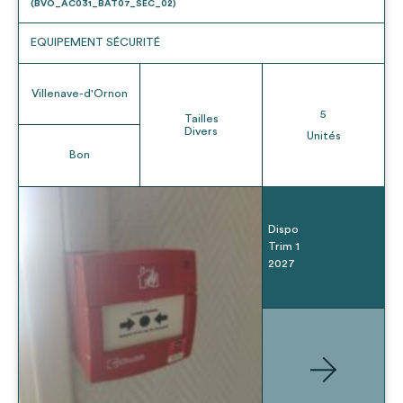
(BVO_AC031_BAT07_SEC_02)
EQUIPEMENT SÉCURITÉ
Villenave-d'Ornon
5
Tailles
Divers
Unités
Bon
Dispo
Trim 1
2027