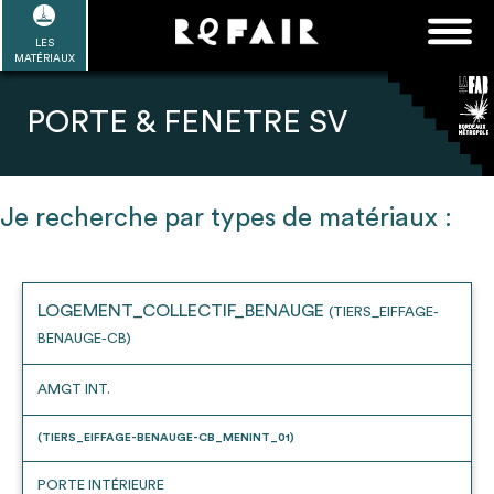
Passer
FAQ
Rechercher :
au
LES
POUR ALLER PLUS LOIN
EN SAVOIR PLUS
ME CONNECTER
MA LISTE
MATÉRIAUX
contenu
Refair mode d'emploi
PORTE & FENETRE SV
Je recherche par types de matériaux :
1
Se connecter / Se créer un compte
LOGEMENT_COLLECTIF_BENAUGE
(TIERS_EIFFAGE-
BENAUGE-CB)
2
Une fois connnecté, Télécharger les
dossiers Ressources de chaque bâtiment
AMGT INT.
(TIERS_EIFFAGE-BENAUGE-CB_MENINT_01)
PORTE INTÉRIEURE