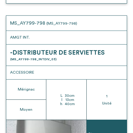
MS_AY799-798
(MS_AY799-798)
AMGT INT.
-DISTRIBUTEUR DE SERVIETTES
(MS_AY799-798_INTDIV_03)
ACCESSOIRE
Mérignac
L
30
cm
1
l
13
cm
Unité
h
40
cm
Moyen