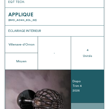
EQT TECH.
APPLIQUE
(BVO_AO411_ECL_02)
ÉCLAIRAGE INTÉRIEUR
Villenave-d'Ornon
4
-
Unités
Moyen
Dispo
Trim 4
2026