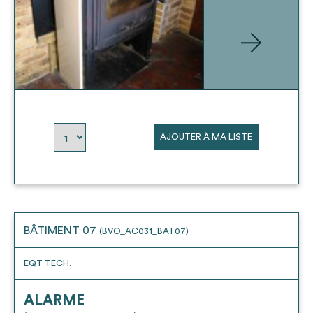
AJOUTER À MA LISTE
BÂTIMENT 07
(BVO_AC031_BAT07)
EQT TECH.
ALARME