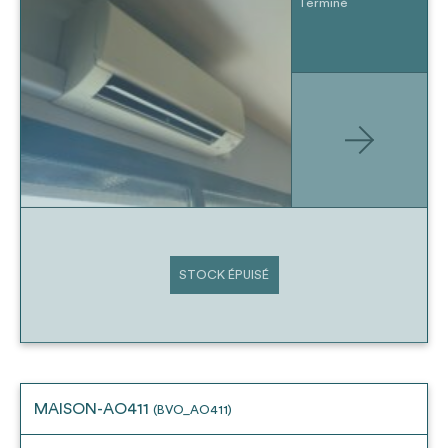
Terminé
STOCK ÉPUISÉ
MAISON-AO411
(BVO_AO411)