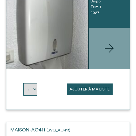
Dispo
Trim 1
2027
AJOUTER À MA LISTE
MAISON-AO411
(BVO_AO411)