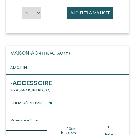
envisageables
AJOUTER À MA LISTE
* Attention, l’ajout des matériaux à sa liste et son envoi ne
vaut aucunement réservation.
voir
FAQ
MAISON-AO411
(BVO_AO411)
AMGT INT.
-ACCESSOIRE
(BVO_AO411_INTDIV_03)
CHEMINÉE/FUMISTERIE
Villenave-d'Ornon
1
L
120
cm
h
70
cm
Unité