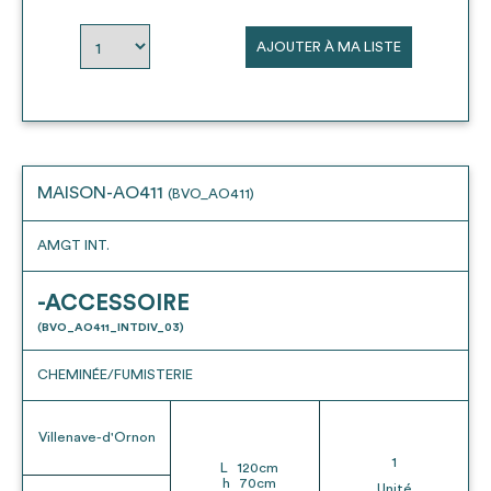
envisageables
AJOUTER À MA LISTE
* Attention, l’ajout des matériaux à sa liste et son envoi ne
vaut aucunement réservation.
voir
FAQ
MAISON-AO411
(BVO_AO411)
AMGT INT.
-ACCESSOIRE
(BVO_AO411_INTDIV_03)
CHEMINÉE/FUMISTERIE
Villenave-d'Ornon
1
L
120
cm
h
70
cm
Unité