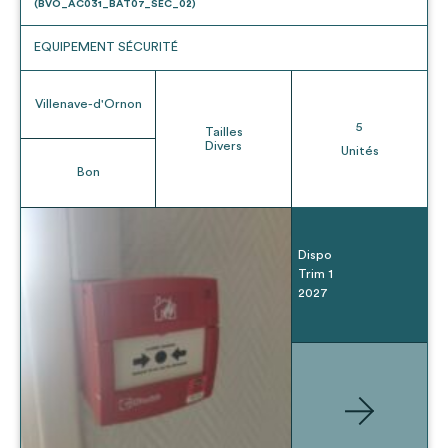
(BVO_AC031_BAT07_SEC_02)
EQUIPEMENT SÉCURITÉ
Villenave-d'Ornon
5
Tailles
Divers
Unités
Bon
Dispo
Trim 1
2027