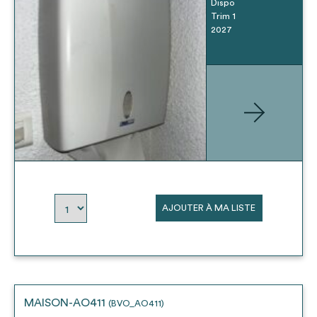
Dispo
Trim 1
2027
AJOUTER À MA LISTE
MAISON-AO411
(BVO_AO411)