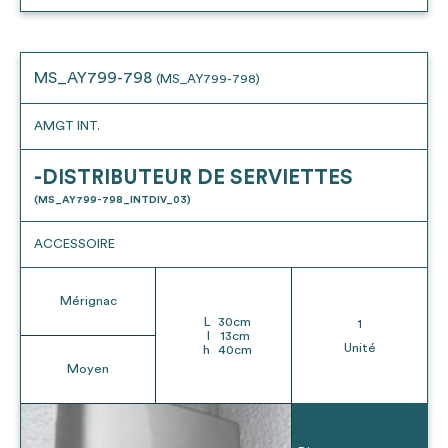
MS_AY799-798
(MS_AY799-798)
AMGT INT.
-DISTRIBUTEUR DE SERVIETTES
(MS_AY799-798_INTDIV_03)
ACCESSOIRE
Mérignac
L
30
cm
1
l
13
cm
Unité
h
40
cm
Moyen