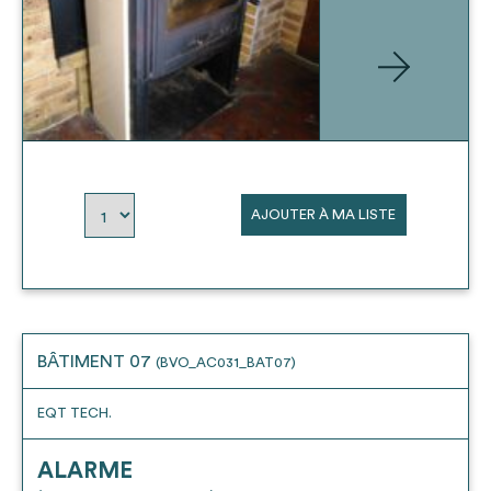
AJOUTER À MA LISTE
BÂTIMENT 07
(BVO_AC031_BAT07)
EQT TECH.
ALARME