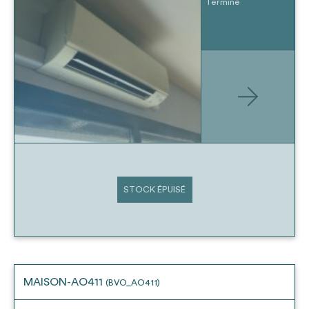
Terminé
STOCK ÉPUISÉ
MAISON-AO411
(BVO_AO411)