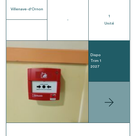
Villenave-d'Ornon
1
-
Unité
Dispo
Trim 1
2027