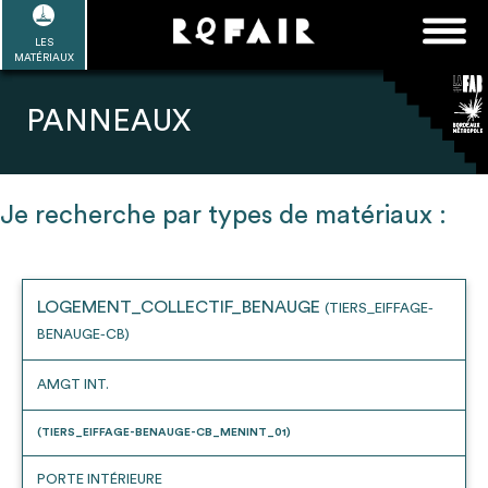
Passer
FAQ
Rechercher :
au
LES
POUR ALLER PLUS LOIN
EN SAVOIR PLUS
ME CONNECTER
MA LISTE
MATÉRIAUX
contenu
Refair mode d'emploi
PANNEAUX
Je recherche par types de matériaux :
1
Se connecter / Se créer un compte
LOGEMENT_COLLECTIF_BENAUGE
(TIERS_EIFFAGE-
BENAUGE-CB)
2
Une fois connnecté, Télécharger les
dossiers Ressources de chaque bâtiment
AMGT INT.
(TIERS_EIFFAGE-BENAUGE-CB_MENINT_01)
PORTE INTÉRIEURE