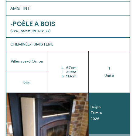
AMGT INT.
-POÈLE A BOIS
(BVO_AO411_INTDIV_02)
CHEMINÉE/FUMISTERIE
Villenave-d'Ornon
L
67
cm
1
l
39
cm
Unité
h
113
cm
Bon
Dispo
Trim 4
2026