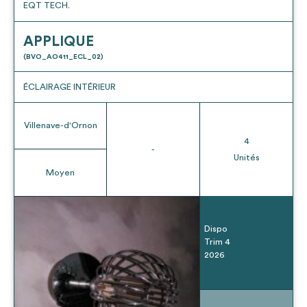
EQT TECH.
APPLIQUE
(BVO_AO411_ECL_02)
ÉCLAIRAGE INTÉRIEUR
Villenave-d'Ornon
4
-
Unités
Moyen
Dispo
Trim 4
2026