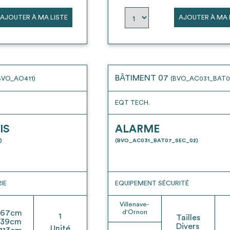
AJOUTER À MA LISTE
AJOUTER À MA 
BÂTIMENT 07
BVO_AO411)
(BVO_AC031_BAT0
EQT TECH.
IS
ALARME
)
(BVO_AC031_BAT07_SEC_02)
IE
EQUIPEMENT SÉCURITÉ
Villenave-
67
cm
d'Ornon
1
Tailles
39
cm
Divers
Unité