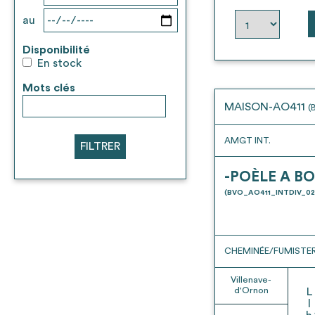
au
Disponibilité
En stock
Mots clés
MAISON-AO411
(
AMGT INT.
FILTRER
-POÈLE A BO
(BVO_AO411_INTDIV_02
CHEMINÉE/FUMISTER
Villenave-
d'Ornon
L
l