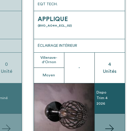
EQT TECH.
APPLIQUE
(BVO_AO411_ECL_02)
ÉCLAIRAGE INTÉRIEUR
Villenave-
d'Ornon
0
4
-
Unité
Unités
Moyen
Dispo
miné
Trim 4
2026