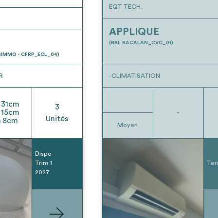
EQT TECH.
APPLIQUE
(BBL BACALAN_CVC_01)
IMMO - CFRP_ECL_04)
R
-CLIMATISATION
-
31
cm
3
15
cm
-
Unités
h
8
cm
Moyen
Dispo
Trim 1
Ter
2027