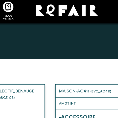
MODE
CTUALITÉS
FAQ
POUR ALLER PLUS LOIN
D'EMPLOI
2
4
onnnecté,
Ajouter les matériaux
Exporter sa li
les dossiers
intéressants à "
ma liste
"
produits pour 
 de chaque
Transmettre sa liste de
un outil d’aid
LECTIF_BENAUGE
MAISON-AO411
(BVO_AO411)
ment
manifestation d'intérêt pour
de 
AUGE-CB)
les matériaux sélectionnés
AMGT INT.
-ACCESSOIRE