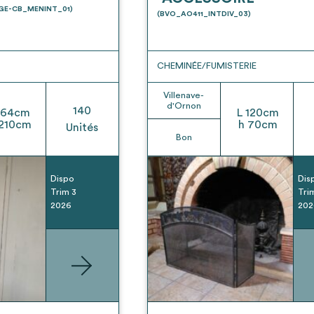
t son envoi ne vaut aucunement réservation.
UGE-CB_MENINT_01)
(BVO_AO411_INTDIV_03)
CHEMINÉE/FUMISTERIE
Villenave-
d'Ornon
140
64
cm
L
120
cm
210
cm
h
70
cm
Unités
Bon
Dispo
Dis
Trim 3
Tri
2026
202