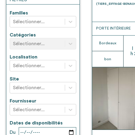
* Attention, l’ajout des matériaux à sa liste e
(TIERS_EIFFAGE-BENA
voir
FAQ
Familles
Sélectionner...
PORTE INTÉRIEURE
Catégories
Sélectionner...
Bordeaux
l
h
Localisation
bon
Sélectionner...
Site
Sélectionner...
Fournisseur
Sélectionner...
Dates de disponibilités
Du