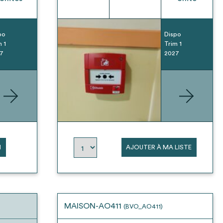
po
Dispo
m 1
Trim 1
7
2027
N
AJOUTER À MA LISTE
MAISON-AO411
(BVO_AO411)