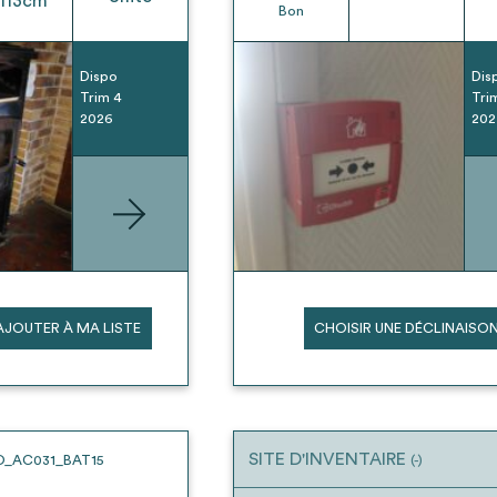
113
cm
Bon
Dispo
Dis
Trim 4
Tri
2026
202
AJOUTER À MA LISTE
CHOISIR UNE DÉCLINAISO
SITE D'INVENTAIRE
O_AC031_BAT15
(-)