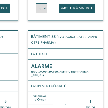
LISTE
AJOUTER À MA LISTE
BÂTIMENT 88
7)
(BVO_AC031_BAT88_AMPR-
CTRB-PHARMA )
EQT TECH.
ALARME
(BVO_AC031_BAT88_AMPR-CTRB-PHARMA
_SEC_07)
EQUIPEMENT SÉCURITÉ
Villenave-
d'Ornon
5
1
-
Unités
Unité