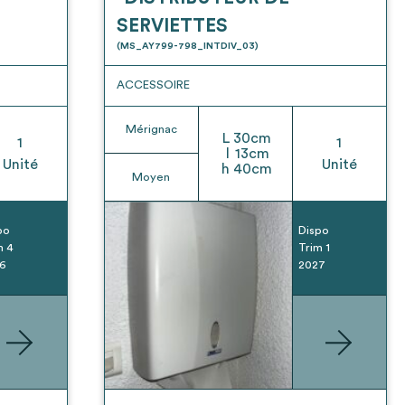
SERVIETTES
(MS_AY799-798_INTDIV_03)
ACCESSOIRE
Mérignac
L
30
cm
1
1
l
13
cm
Unité
Unité
h
40
cm
Moyen
po
Dispo
m 4
Trim 1
6
2027