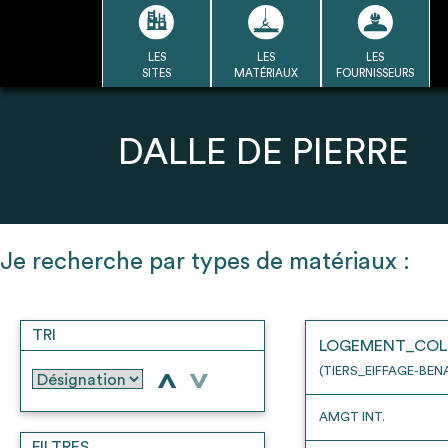
Passer
au
contenu
LES
LES
LES
LA BASE
LA DÉMARCHE
A
SITES
MATÉRIAUX
FOURNISSEURS
DU RÉEMPLOI
Refair mode d'emploi
DALLE DE PIERRE
1
Je recherche par types de matériaux :
Une fois c
Se connecter / Se créer un
Télécharger 
compte
TRI
Ressources
LOGEMENT_COL
bâti
(TIERS_EIFFAGE-BEN
>
>
AMGT INT.
FILTRES