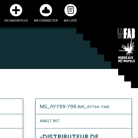
EN SAVOIR PLUS
ME CONNECTER
MA LISTE
3
5
ste et ses fiches
Être recontacté afin d’obtenir
l’utiliser comme
plus de renseignements sur les
e à la conception
modalités et stratégies de
MS_AY799-798
(MS_AY799-798)
projet
récupérations envisageables
AMGT INT.
-DISTRIBUTEUR DE