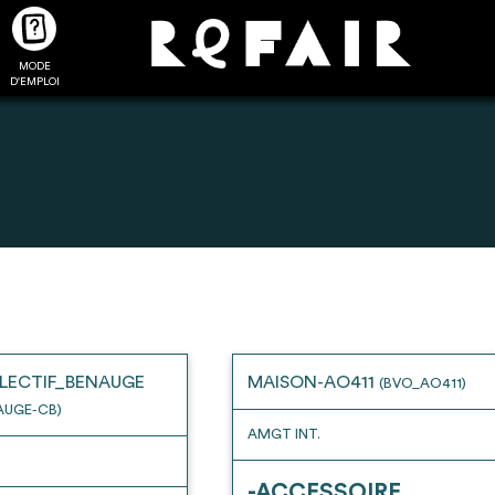
MODE
CTUALITÉS
FAQ
POUR ALLER PLUS LOIN
D'EMPLOI
2
4
onnnecté,
Ajouter les matériaux
Exporter sa li
les dossiers
intéressants à "
ma liste
"
produits pour 
 de chaque
Transmettre sa liste de
un outil d’aid
LECTIF_BENAUGE
MAISON-AO411
(BVO_AO411)
ment
manifestation d'intérêt pour
de 
AUGE-CB)
les matériaux sélectionnés
AMGT INT.
-ACCESSOIRE