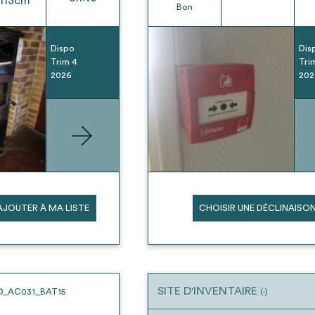
113
cm
Bon
Dispo
Dis
Trim 4
Tri
2026
202
AJOUTER À MA LISTE
CHOISIR UNE DÉCLINAISO
SITE D'INVENTAIRE
O_AC031_BAT15
(-)