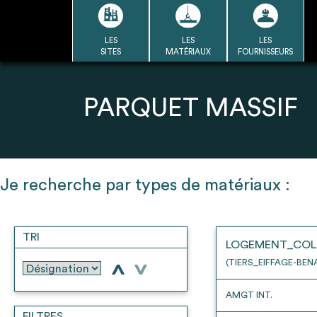
Passer
au
contenu
LES
LES
LES
LA BASE
LA DÉMARCHE
A
SITES
MATÉRIAUX
FOURNISSEURS
DU RÉEMPLOI
Refair mode d'emploi
PARQUET MASSIF
1
Je recherche par types de matériaux :
Une fois c
Se connecter / Se créer un
Télécharger 
compte
TRI
Ressources
LOGEMENT_COL
bâti
(TIERS_EIFFAGE-BEN
>
>
AMGT INT.
FILTRES