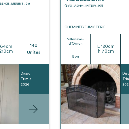
t son envoi ne vaut aucunement réservation.
UGE-CB_MENINT_01)
(BVO_AO411_INTDIV_03)
CHEMINÉE/FUMISTERIE
Villenave-
d'Ornon
140
64
cm
L
120
cm
210
cm
h
70
cm
Unités
Bon
Dispo
Dis
Trim 3
Tri
2026
202