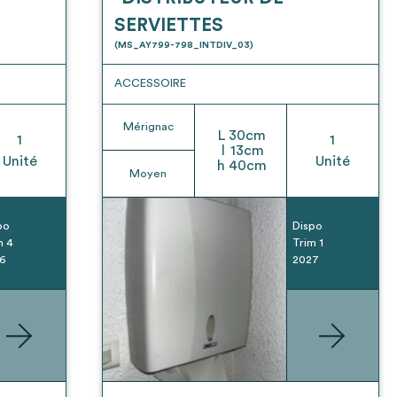
SERVIETTES
(MS_AY799-798_INTDIV_03)
ACCESSOIRE
Mérignac
L
30
cm
1
1
l
13
cm
Unité
Unité
h
40
cm
Moyen
po
Dispo
m 4
Trim 1
6
2027