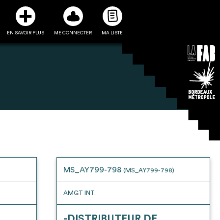
EN SAVOIR PLUS
ME CONNECTER
MA LISTE
3
5
ste et ses fiches
Être recontacté afin d’obtenir
l’utiliser comme
plus de renseignements sur les
e à la conception
modalités et stratégies de
MS_AY799-798
(MS_AY799-798)
projet
récupérations envisageables
AMGT INT.
-DISTRIBUTEUR DE