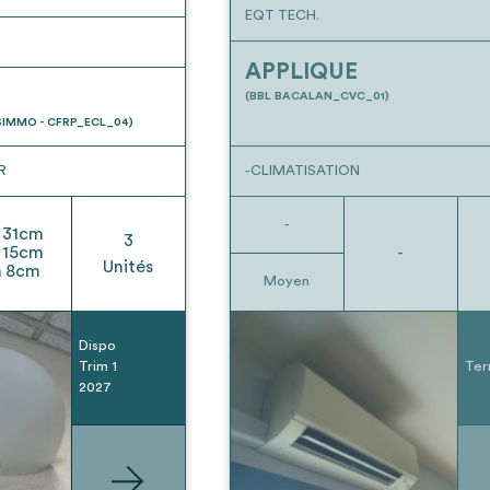
EQT TECH.
APPLIQUE
(BBL BACALAN_CVC_01)
IMMO - CFRP_ECL_04)
R
-CLIMATISATION
-
31
cm
3
15
cm
-
Unités
h
8
cm
Moyen
Dispo
Trim 1
Ter
2027