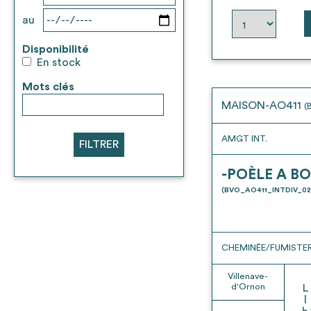
au
Disponibilité
En stock
Mots clés
MAISON-AO411
(
AMGT INT.
FILTRER
-POÈLE A BO
(BVO_AO411_INTDIV_02
CHEMINÉE/FUMISTER
Villenave-
d'Ornon
L
l