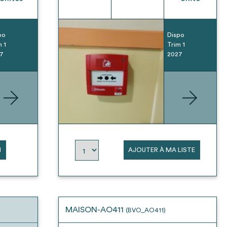
po
Dispo
m 1
Trim 1
7
2027
N
AJOUTER À MA LISTE
MAISON-AO411
(BVO_AO411)