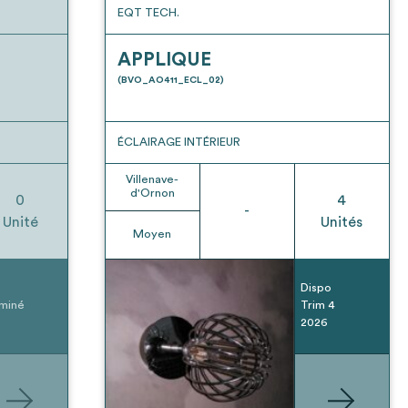
EQT TECH.
APPLIQUE
(BVO_AO411_ECL_02)
ÉCLAIRAGE INTÉRIEUR
Villenave-
d'Ornon
0
4
-
Unité
Unités
Moyen
Dispo
miné
Trim 4
2026