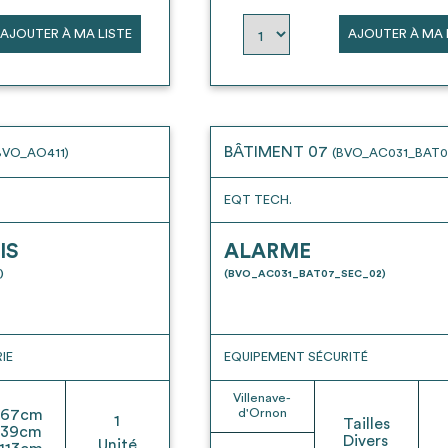
AJOUTER À MA LISTE
AJOUTER À MA 
BÂTIMENT 07
BVO_AO411)
(BVO_AC031_BAT0
EQT TECH.
IS
ALARME
)
(BVO_AC031_BAT07_SEC_02)
IE
EQUIPEMENT SÉCURITÉ
Villenave-
67
cm
d'Ornon
1
Tailles
39
cm
Divers
Unité