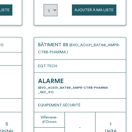
LISTE
AJOUTER À MA LISTE
BÂTIMENT 88
7)
(BVO_AC031_BAT88_AMPR-
CTRB-PHARMA )
EQT TECH.
ALARME
(BVO_AC031_BAT88_AMPR-CTRB-PHARMA
_SEC_07)
EQUIPEMENT SÉCURITÉ
Villenave-
d'Ornon
5
1
-
Unités
Unité