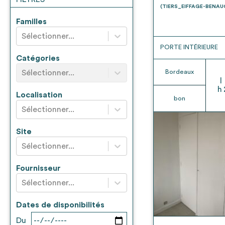
* Attention, l’ajout des matériaux à sa liste e
(TIERS_EIFFAGE-BENA
voir
FAQ
Familles
Sélectionner...
PORTE INTÉRIEURE
Catégories
Sélectionner...
Bordeaux
l
h
Localisation
bon
Sélectionner...
Site
Sélectionner...
Fournisseur
Sélectionner...
Dates de disponibilités
Du