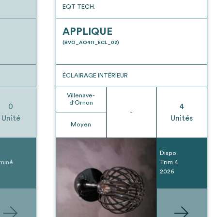
EQT TECH.
APPLIQUE
(BVO_AO411_ECL_02)
ÉCLAIRAGE INTÉRIEUR
Villenave-
d'Ornon
0
4
-
Unité
Unités
Moyen
Dispo
miné
Trim 4
2026