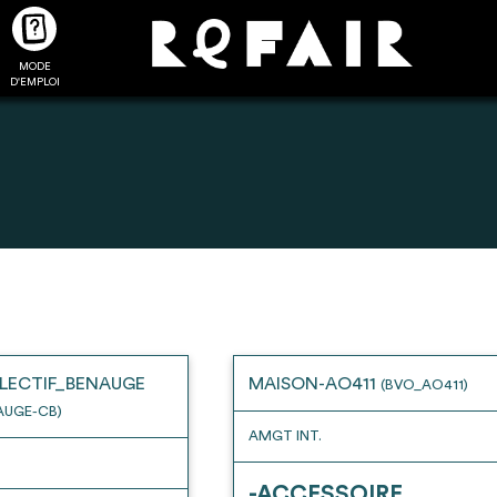
MODE
CTUALITÉS
FAQ
POUR ALLER PLUS LOIN
D'EMPLOI
2
4
onnnecté,
Ajouter les matériaux
Exporter sa li
les dossiers
intéressants à "
ma liste
"
produits pour 
 de chaque
Transmettre sa liste de
un outil d’aid
LECTIF_BENAUGE
MAISON-AO411
(BVO_AO411)
ment
manifestation d'intérêt pour
de 
AUGE-CB)
les matériaux sélectionnés
AMGT INT.
-ACCESSOIRE