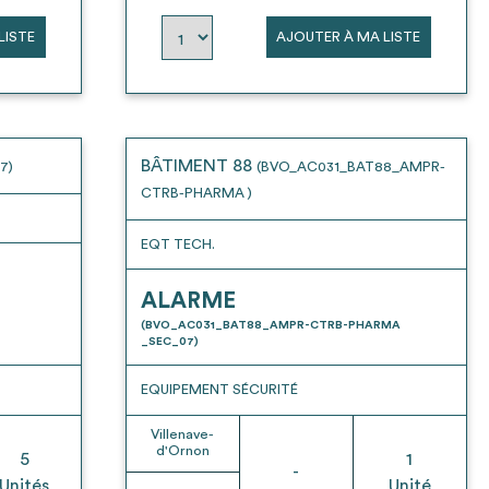
LISTE
AJOUTER À MA LISTE
BÂTIMENT 88
7)
(BVO_AC031_BAT88_AMPR-
CTRB-PHARMA )
EQT TECH.
ALARME
(BVO_AC031_BAT88_AMPR-CTRB-PHARMA
_SEC_07)
EQUIPEMENT SÉCURITÉ
Villenave-
d'Ornon
5
1
-
Unités
Unité