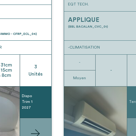
EQT TECH.
APPLIQUE
(BBL BACALAN_CVC_01)
IMMO - CFRP_ECL_04)
R
-CLIMATISATION
-
31
cm
3
15
cm
-
Unités
h
8
cm
Moyen
Dispo
Trim 1
Ter
2027