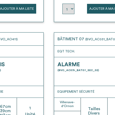
AJOUTER À MA LISTE
AJOUTER À MA 
BÂTIMENT 07
BVO_AO411)
(BVO_AC031_BAT0
EQT TECH.
IS
ALARME
)
(BVO_AC031_BAT07_SEC_02)
IE
EQUIPEMENT SÉCURITÉ
Villenave-
67
cm
d'Ornon
1
Tailles
39
cm
Divers
Unité