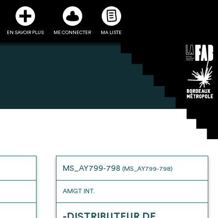
EN SAVOIR PLUS
ME CONNECTER
MA LISTE
3
5
ste et ses fiches
Être recontacté afin d’obtenir
l’utiliser comme
plus de renseignements sur les
e à la conception
modalités et stratégies de
MS_AY799-798
(MS_AY799-798)
projet
récupérations envisageables
AMGT INT.
-DISTRIBUTEUR DE