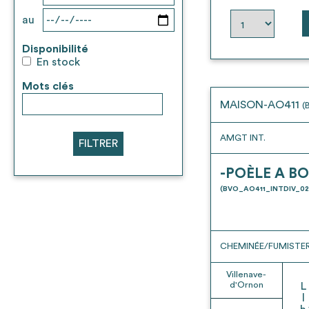
au
Disponibilité
En stock
Mots clés
MAISON-AO411
(
AMGT INT.
FILTRER
-POÈLE A BO
(BVO_AO411_INTDIV_02
CHEMINÉE/FUMISTER
Villenave-
d'Ornon
L
l