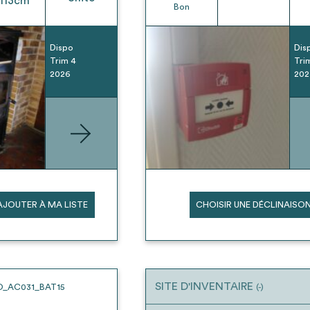
113
cm
Bon
Dispo
Dis
Trim 4
Tri
2026
202
AJOUTER À MA LISTE
CHOISIR UNE DÉCLINAISO
SITE D'INVENTAIRE
O_AC031_BAT15
(-)