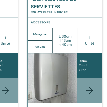
SERVIETTES
(MS_AY799-798_INTDIV_03)
ACCESSOIRE
Mérignac
L
30
cm
1
1
l
13
cm
Unité
Unité
h
40
cm
Moyen
po
Dispo
m 4
Trim 1
6
2027