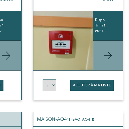
po
Dispo
m 1
Trim 1
7
2027
N
AJOUTER À MA LISTE
MAISON-AO411
(BVO_AO411)