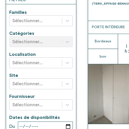
* Attention, l’ajout des matériaux à sa liste e
(TIERS_EIFFAGE-BENA
voir
FAQ
Familles
Sélectionner...
PORTE INTÉRIEURE
Catégories
Sélectionner...
Bordeaux
l
h
Localisation
bon
Sélectionner...
Site
Sélectionner...
Fournisseur
Sélectionner...
Dates de disponibilités
Du