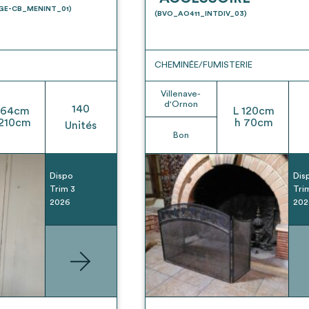
t son envoi ne vaut aucunement réservation.
UGE-CB_MENINT_01)
(BVO_AO411_INTDIV_03)
CHEMINÉE/FUMISTERIE
Villenave-
d'Ornon
140
64
cm
L
120
cm
210
cm
h
70
cm
Unités
Bon
Dispo
Dis
Trim 3
Tri
2026
202