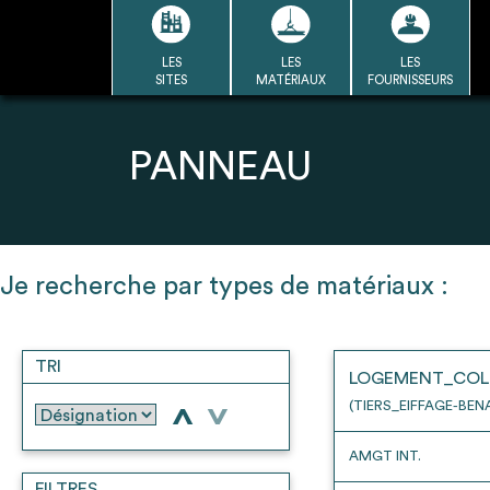
Passer
au
contenu
LES
LES
LES
LA BASE
LA DÉMARCHE
A
SITES
MATÉRIAUX
FOURNISSEURS
DU RÉEMPLOI
Refair mode d'emploi
PANNEAU
1
Je recherche par types de matériaux :
Une fois c
Se connecter / Se créer un
Télécharger 
compte
TRI
Ressources
LOGEMENT_COL
bâti
(TIERS_EIFFAGE-BEN
>
>
AMGT INT.
FILTRES