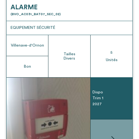
ALARME
(BVO_AC031_BAT07_SEC_02)
EQUIPEMENT SÉCURITÉ
Villenave-d'Ornon
5
Tailles
Divers
Unités
Bon
Dispo
Trim 1
2027