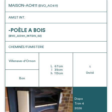
MAISON-AO411
(BVO_AO411)
AMGT INT.
-POÈLE A BOIS
(BVO_AO411_INTDIV_02)
CHEMINÉE/FUMISTERIE
Villenave-d'Ornon
L
67
cm
1
l
39
cm
Unité
h
113
cm
Bon
Dispo
Trim 4
2026