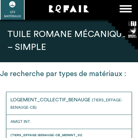
Passer
FAQ
Rechercher :
au
LES
POUR ALLER PLUS LOIN
EN SAVOIR PLUS
ME CONNECTER
MA LISTE
MATÉRIAUX
contenu
Refair mode d'emploi
TUILE ROMANE MÉCANIQUE
– SIMPLE
1
Se connecter / Se créer un compte
Je recherche par types de matériaux :
2
LOGEMENT_COLLECTIF_BENAUGE
(TIERS_EIFFAGE-
Une fois connnecté, Télécharger les
BENAUGE-CB)
dossiers Ressources de chaque bâtiment
AMGT INT.
(TIERS_EIFFAGE-BENAUGE-CB_MENINT_01)