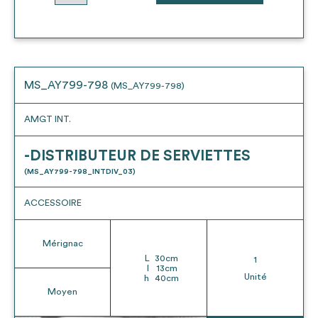
MS_AY799-798
(MS_AY799-798)
AMGT INT.
-DISTRIBUTEUR DE SERVIETTES
(MS_AY799-798_INTDIV_03)
ACCESSOIRE
Mérignac
L
30
cm
1
l
13
cm
Unité
h
40
cm
Moyen