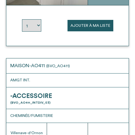
envisageables
* Attention, l’ajout des matériaux à sa liste et son envoi ne
AJOUTER À MA LISTE
vaut aucunement réservation.
voir
FAQ
MAISON-AO411
(BVO_AO411)
AMGT INT.
-ACCESSOIRE
(BVO_AO411_INTDIV_03)
CHEMINÉE/FUMISTERIE
Villenave-d'Ornon