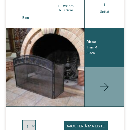
1
L
120
cm
h
70
cm
Unité
Bon
Dispo
Trim 4
2026
AJOUTER À MA LISTE