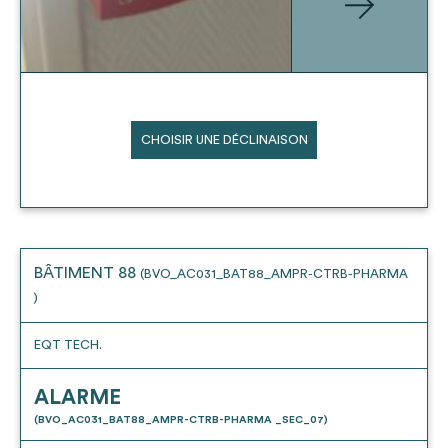
CHOISIR UNE DÉCLINAISON
BÂTIMENT 88
(BVO_AC031_BAT88_AMPR-CTRB-PHARMA
)
EQT TECH.
ALARME
(BVO_AC031_BAT88_AMPR-CTRB-PHARMA _SEC_07)