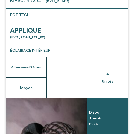
MAISON-AO411
(BVO_AO411)
EQT TECH.
APPLIQUE
(BVO_AO411_ECL_02)
ÉCLAIRAGE INTÉRIEUR
Villenave-d'Ornon
4
-
Unités
Moyen
Dispo
Trim 4
2026