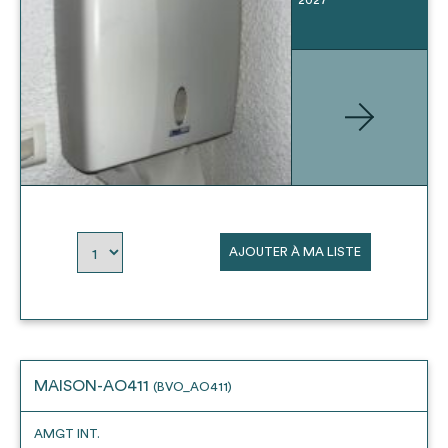
AJOUTER À MA LISTE
MAISON-AO411
(BVO_AO411)
AMGT INT.