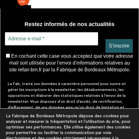
Restez informés de nos actualités
En cochant cette case vous acceptez que votre adresse
mail soit utilisée pour l'envoi d'informations relatives au
site refair-bm.fr par la Fabrique de Bordeaux Métropole.
La Fab, traite vos données à caractère personnel pour suivre et
gérer les inscriptions à la newsletter, les désabonnements, les
oppositions et élaborer des statistiques relatives à l’envoi de la
newsletter. Vous disposez d’un droit d’accès, de rectification,
d’effacement, de vos données ainsi qu’un droit de limitation et
d’opposition aux traitements les concernant. Vous pouvez à tout
La Fabrique de Bordeaux Métropole dépose des cookies pour
moment faire cesser ces communications en cliquant sur le lien de
analyser et mesurer la fréquentation et l’utilisation du site, pour
désinscription figurant dans chaque message. Vous pouvez
optimiser ses performances. Elle utilise également des cookies
exercer ces droits par courrier électronique à contact@lafab-
pour permettre ou faciliter la communication par voie
bm.fr. Pour en savoir plus sur le traitement de vos données,
électronique et des cookies strictement nécessaires à la