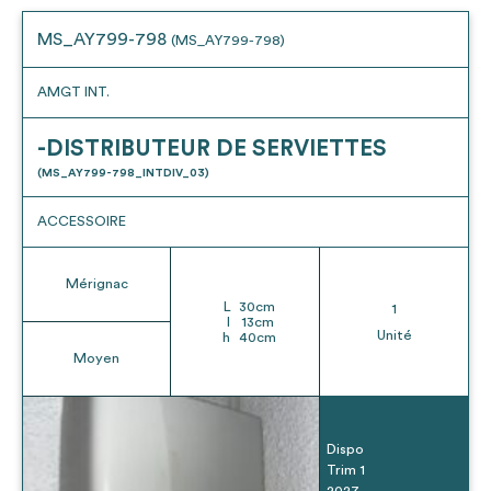
MS_AY799-798
(MS_AY799-798)
AMGT INT.
-DISTRIBUTEUR DE SERVIETTES
(MS_AY799-798_INTDIV_03)
ACCESSOIRE
Mérignac
L
30
cm
1
l
13
cm
Unité
h
40
cm
Moyen
Dispo
Trim 1
2027