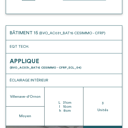
BÂTIMENT 15
(BVO_AC031_BAT15 CESIMMO - CFRP)
EQT TECH.
APPLIQUE
(BVO_AC031_BAT15 CESIMMO - CFRP_ECL_04)
ÉCLAIRAGE INTÉRIEUR
Villenave-d'Ornon
L
31
cm
3
l
15
cm
Unités
h
8
cm
Moyen