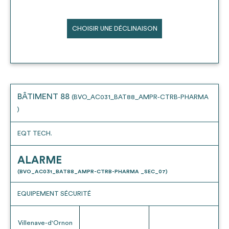
CHOISIR UNE DÉCLINAISON
BÂTIMENT 88
(BVO_AC031_BAT88_AMPR-CTRB-PHARMA
)
EQT TECH.
ALARME
(BVO_AC031_BAT88_AMPR-CTRB-PHARMA _SEC_07)
EQUIPEMENT SÉCURITÉ
Villenave-d'Ornon