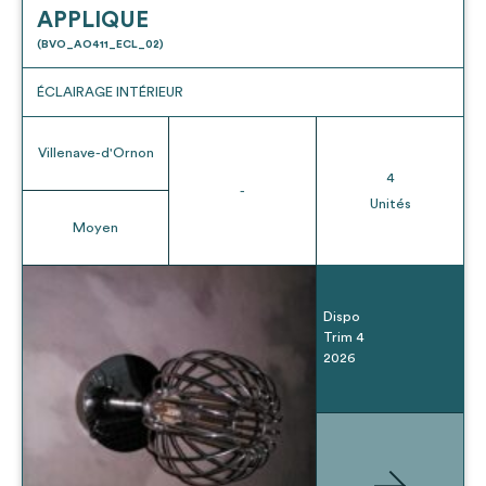
APPLIQUE
(BVO_AO411_ECL_02)
ÉCLAIRAGE INTÉRIEUR
Villenave-d'Ornon
4
-
Unités
Moyen
Dispo
Trim 4
2026