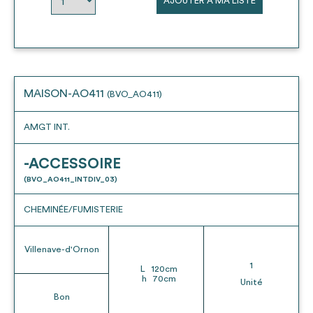
AJOUTER À MA LISTE
envisageables
* Attention, l’ajout des matériaux à sa liste et son envoi ne
vaut aucunement réservation.
voir
FAQ
MAISON-AO411
(BVO_AO411)
AMGT INT.
-ACCESSOIRE
(BVO_AO411_INTDIV_03)
CHEMINÉE/FUMISTERIE
Villenave-d'Ornon
1
L
120
cm
h
70
cm
Unité
Bon