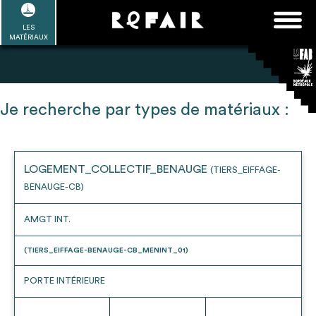
Passer
FAQ
Rechercher :
au
LES
POUR ALLER PLUS LOIN
EN SAVOIR PLUS
ME CONNECTER
MA LISTE
MATÉRIAUX
contenu
Refair mode d'emploi
Je recherche par types de matériaux :
1
Se connecter / Se créer un compte
LOGEMENT_COLLECTIF_BENAUGE
(TIERS_EIFFAGE-
BENAUGE-CB)
AMGT INT.
2
Une fois connnecté, Télécharger les
dossiers Ressources de chaque bâtiment
(TIERS_EIFFAGE-BENAUGE-CB_MENINT_01)
PORTE INTÉRIEURE