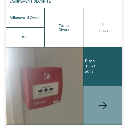
EQUIPEMENT SÉCURITÉ
Villenave-d'Ornon
5
Tailles
Divers
Unités
Bon
Dispo
Trim 1
2027