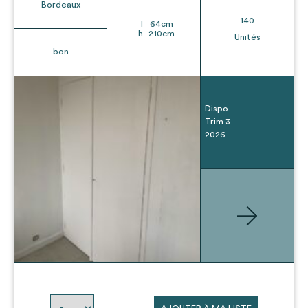
Bordeaux
Ajouter les matériaux intéressants à "
ma
140
l
64
cm
liste
"
4
h
210
cm
Unités
Transmettre sa liste de manifestation
bon
d'intérêt pour les matériaux
sélectionnés
Dispo
Trim 3
2026
Exporter sa liste et ses fiches produits
3
pour l’utiliser comme un outil d’aide à la
conception de projet
Être recontacté afin d’obtenir plus de
5
renseignements sur les modalités et
stratégies de récupérations