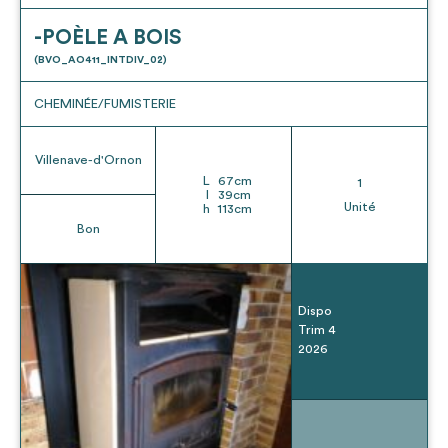
-POÈLE A BOIS
(BVO_AO411_INTDIV_02)
CHEMINÉE/FUMISTERIE
Villenave-d'Ornon
L
67
cm
1
l
39
cm
Unité
h
113
cm
Bon
Dispo
Trim 4
2026