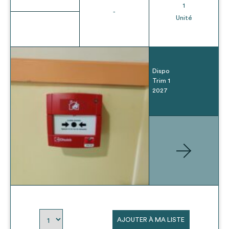
1
-
Unité
Dispo
Trim 1
2027
AJOUTER À MA LISTE