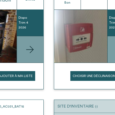
113
cm
Bon
Dispo
Dis
Trim 4
Tri
2026
202
AJOUTER À MA LISTE
CHOISIR UNE DÉCLINAISO
SITE D'INVENTAIRE
O_AC031_BAT15
(-)