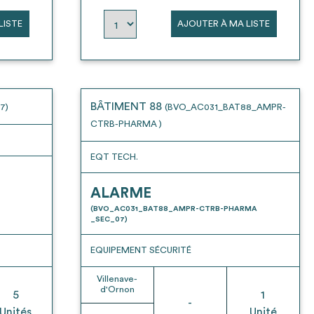
LISTE
AJOUTER À MA LISTE
BÂTIMENT 88
7)
(BVO_AC031_BAT88_AMPR-
CTRB-PHARMA )
EQT TECH.
ALARME
(BVO_AC031_BAT88_AMPR-CTRB-PHARMA
_SEC_07)
EQUIPEMENT SÉCURITÉ
Villenave-
d'Ornon
5
1
-
Unités
Unité