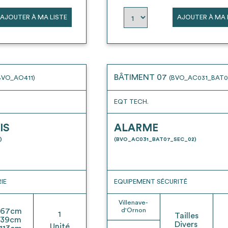
AJOUTER À MA LISTE
AJOUTER À MA 
BÂTIMENT 07
BVO_AO411)
(BVO_AC031_BAT0
EQT TECH.
IS
ALARME
)
(BVO_AC031_BAT07_SEC_02)
IE
EQUIPEMENT SÉCURITÉ
Villenave-
67
cm
d'Ornon
1
Tailles
39
cm
Divers
Unité