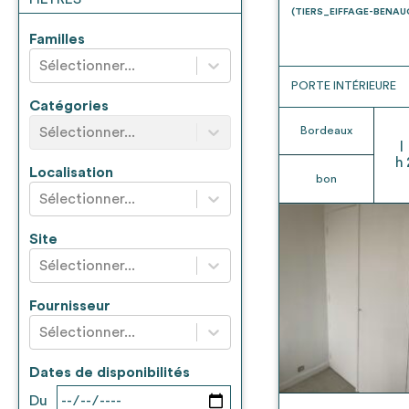
* Attention, l’ajout des matériaux à sa liste e
(TIERS_EIFFAGE-BENA
voir
FAQ
Familles
Sélectionner...
PORTE INTÉRIEURE
Catégories
Sélectionner...
Bordeaux
l
h
Localisation
bon
Sélectionner...
Site
Sélectionner...
Fournisseur
Sélectionner...
Dates de disponibilités
Du