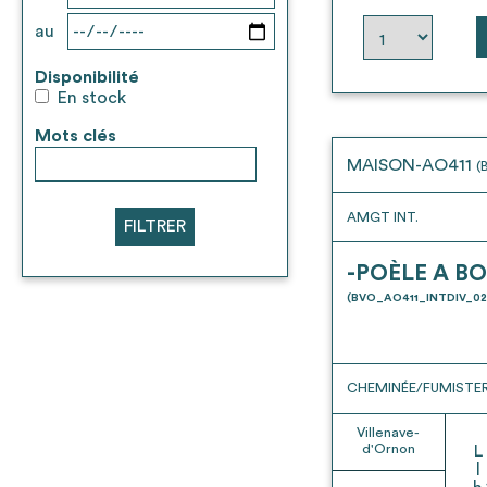
au
Disponibilité
En stock
Mots clés
MAISON-AO411
(
AMGT INT.
FILTRER
-POÈLE A BO
(BVO_AO411_INTDIV_02
CHEMINÉE/FUMISTER
Villenave-
d'Ornon
L
l