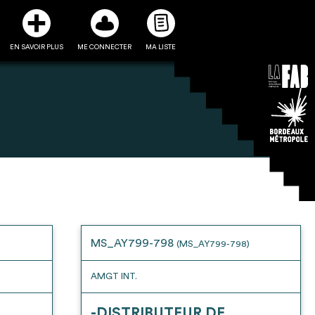
EN SAVOIR PLUS
ME CONNECTER
MA LISTE
3
5
ste et ses fiches
Être recontacté afin d’obtenir
l’utiliser comme
plus de renseignements sur les
e à la conception
modalités et stratégies de
MS_AY799-798
(MS_AY799-798)
projet
récupérations envisageables
AMGT INT.
-DISTRIBUTEUR DE