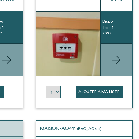
po
Dispo
m 1
Trim 1
7
2027
N
AJOUTER À MA LISTE
MAISON-AO411
(BVO_AO411)