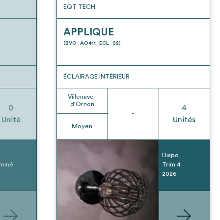
EQT TECH.
APPLIQUE
(BVO_AO411_ECL_02)
ÉCLAIRAGE INTÉRIEUR
Villenave-
d'Ornon
0
4
-
Unité
Unités
Moyen
Dispo
miné
Trim 4
2026