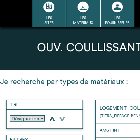
Passer
au
contenu
LES
LES
LES
LA BASE
LA DÉMARCHE
A
SITES
MATÉRIAUX
FOURNISSEURS
DU RÉEMPLOI
Refair mode d'emploi
OUV. COULLISSANT
1
Je recherche par types de matériaux :
Une fois c
Se connecter / Se créer un
Télécharger 
compte
TRI
Ressources
LOGEMENT_COL
bâti
(TIERS_EIFFAGE-BEN
>
>
AMGT INT.
FILTRES