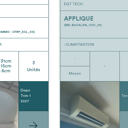
EQT TECH.
APPLIQUE
(BBL BACALAN_CVC_01)
IMMO - CFRP_ECL_04)
R
-CLIMATISATION
-
31
cm
3
15
cm
-
Unités
h
8
cm
Moyen
Dispo
Trim 1
Ter
2027