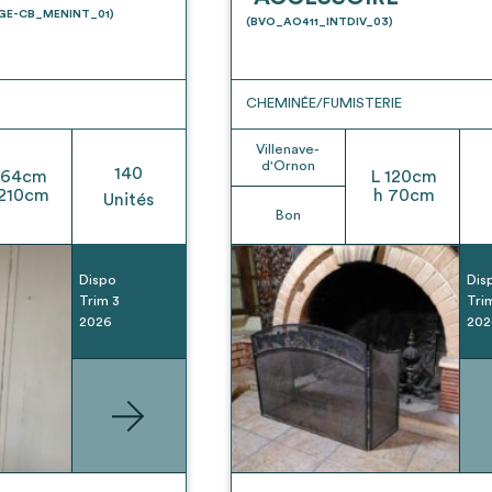
t son envoi ne vaut aucunement réservation.
UGE-CB_MENINT_01)
(BVO_AO411_INTDIV_03)
CHEMINÉE/FUMISTERIE
Villenave-
d'Ornon
140
64
cm
L
120
cm
210
cm
h
70
cm
Unités
Bon
Dispo
Dis
Trim 3
Tri
2026
202