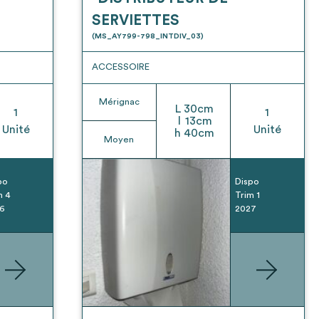
SERVIETTES
(MS_AY799-798_INTDIV_03)
ACCESSOIRE
Mérignac
L
30
cm
1
1
l
13
cm
Unité
Unité
h
40
cm
Moyen
po
Dispo
m 4
Trim 1
6
2027