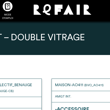
MODE
CTUALITÉS
FAQ
POUR ALLER PLUS LOIN
D'EMPLOI
 – DOUBLE VITRAGE
2
4
onnnecté,
Ajouter les matériaux
Exporter sa li
les dossiers
intéressants à "
ma liste
"
produits pour 
 de chaque
Transmettre sa liste de
un outil d’aid
LECTIF_BENAUGE
MAISON-AO411
(BVO_AO411)
ment
manifestation d'intérêt pour
de 
AUGE-CB)
les matériaux sélectionnés
AMGT INT.
-ACCESSOIRE