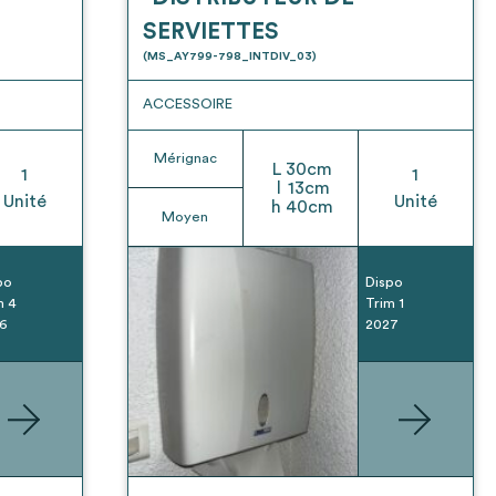
SERVIETTES
(MS_AY799-798_INTDIV_03)
ACCESSOIRE
Mérignac
L
30
cm
1
1
l
13
cm
Unité
Unité
h
40
cm
Moyen
po
Dispo
m 4
Trim 1
6
2027