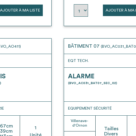
AJOUTER À MA LISTE
AJOUTER À MA 
BÂTIMENT 07
BVO_AO411)
(BVO_AC031_BAT0
EQT TECH.
IS
ALARME
)
(BVO_AC031_BAT07_SEC_02)
IE
EQUIPEMENT SÉCURITÉ
Villenave-
67
cm
d'Ornon
1
Tailles
39
cm
Divers
Unité