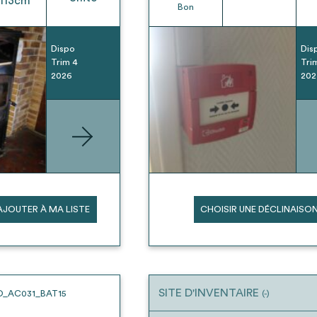
113
cm
Bon
Dispo
Dis
Trim 4
Tri
2026
202
AJOUTER À MA LISTE
CHOISIR UNE DÉCLINAISO
SITE D'INVENTAIRE
O_AC031_BAT15
(-)