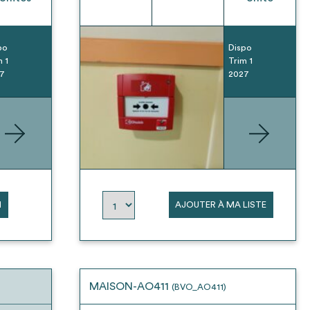
po
Dispo
m 1
Trim 1
7
2027
N
AJOUTER À MA LISTE
MAISON-AO411
(BVO_AO411)