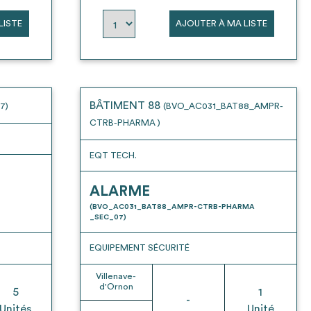
LISTE
AJOUTER À MA LISTE
BÂTIMENT 88
7)
(BVO_AC031_BAT88_AMPR-
CTRB-PHARMA )
EQT TECH.
ALARME
(BVO_AC031_BAT88_AMPR-CTRB-PHARMA
_SEC_07)
EQUIPEMENT SÉCURITÉ
Villenave-
d'Ornon
5
1
-
Unités
Unité