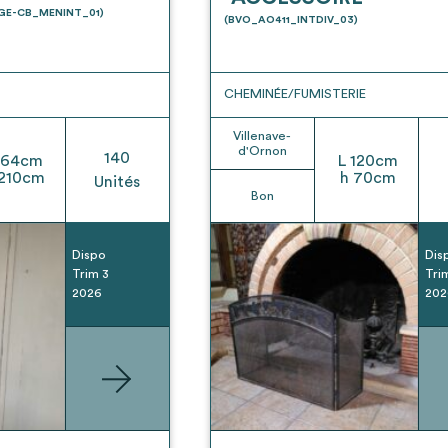
t son envoi ne vaut aucunement réservation.
UGE-CB_MENINT_01)
(BVO_AO411_INTDIV_03)
CHEMINÉE/FUMISTERIE
Villenave-
d'Ornon
140
64
cm
L
120
cm
210
cm
h
70
cm
Unités
Bon
Dispo
Dis
Trim 3
Tri
2026
202