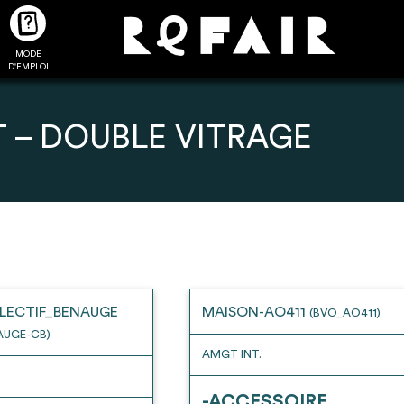
MODE
CTUALITÉS
FAQ
POUR ALLER PLUS LOIN
D'EMPLOI
 – DOUBLE VITRAGE
2
4
onnnecté,
Ajouter les matériaux
Exporter sa li
les dossiers
intéressants à "
ma liste
"
produits pour 
 de chaque
Transmettre sa liste de
un outil d’aid
LECTIF_BENAUGE
MAISON-AO411
(BVO_AO411)
ment
manifestation d'intérêt pour
de 
AUGE-CB)
les matériaux sélectionnés
AMGT INT.
-ACCESSOIRE