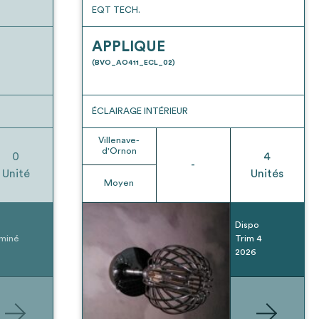
EQT TECH.
APPLIQUE
(BVO_AO411_ECL_02)
ÉCLAIRAGE INTÉRIEUR
Villenave-
d'Ornon
0
4
-
Unité
Unités
Moyen
Dispo
miné
Trim 4
2026