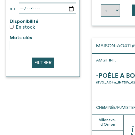
au
Disponibilité
En stock
Mots clés
MAISON-AO411
(
AMGT INT.
FILTRER
-POÈLE A BO
(BVO_AO411_INTDIV_02
CHEMINÉE/FUMISTER
Villenave-
d'Ornon
L
l