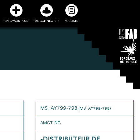
EN SAVOIR PLUS
ME CONNECTER
MA LISTE
3
5
ste et ses fiches
Être recontacté afin d’obtenir
l’utiliser comme
plus de renseignements sur les
e à la conception
modalités et stratégies de
MS_AY799-798
(MS_AY799-798)
projet
récupérations envisageables
AMGT INT.
-DISTRIBUTEUR DE