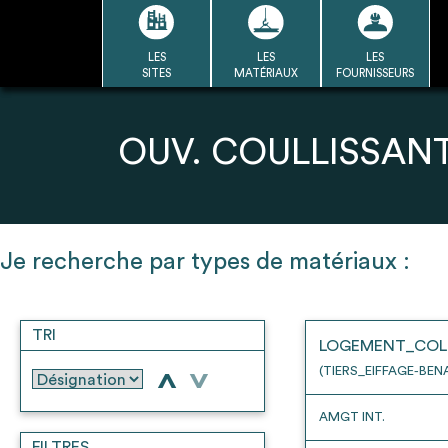
Passer
au
contenu
LES
LES
LES
LA BASE
LA DÉMARCHE
A
SITES
MATÉRIAUX
FOURNISSEURS
DU RÉEMPLOI
Refair mode d'emploi
OUV. COULLISSANT
1
Je recherche par types de matériaux :
Une fois c
Se connecter / Se créer un
Télécharger 
compte
TRI
Ressources
LOGEMENT_COL
bâti
(TIERS_EIFFAGE-BEN
>
>
AMGT INT.
FILTRES