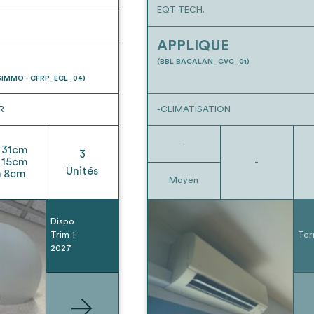
EQT TECH.
APPLIQUE
(BBL BACALAN_CVC_01)
IMMO - CFRP_ECL_04)
R
-CLIMATISATION
-
31
cm
3
15
cm
-
Unités
h
8
cm
Moyen
Dispo
Trim 1
Ter
2027