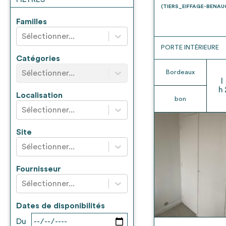
* Attention, l’ajout des matériaux à sa liste e
(TIERS_EIFFAGE-BENA
voir
FAQ
Familles
Sélectionner...
PORTE INTÉRIEURE
Catégories
Sélectionner...
Bordeaux
l
h
Localisation
bon
Sélectionner...
Site
Sélectionner...
Fournisseur
Sélectionner...
Dates de disponibilités
Du