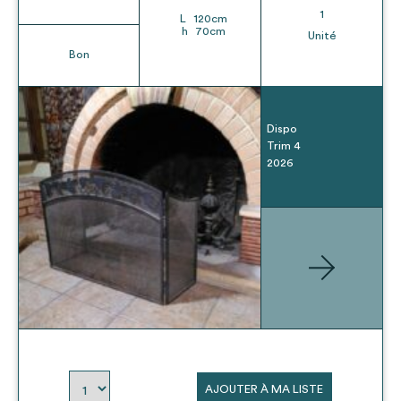
1
L
120
cm
h
70
cm
Unité
Bon
Dispo
Trim 4
2026
AJOUTER À MA LISTE