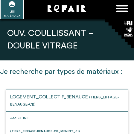
Passer
FAQ
Rechercher :
au
LES
POUR ALLER PLUS LOIN
EN SAVOIR PLUS
ME CONNECTER
MA LISTE
MATÉRIAUX
contenu
Refair mode d'emploi
OUV. COULLISSANT –
DOUBLE VITRAGE
1
Se connecter / Se créer un compte
Je recherche par types de matériaux :
2
LOGEMENT_COLLECTIF_BENAUGE
(TIERS_EIFFAGE-
Une fois connnecté, Télécharger les
BENAUGE-CB)
dossiers Ressources de chaque bâtiment
AMGT INT.
(TIERS_EIFFAGE-BENAUGE-CB_MENINT_01)