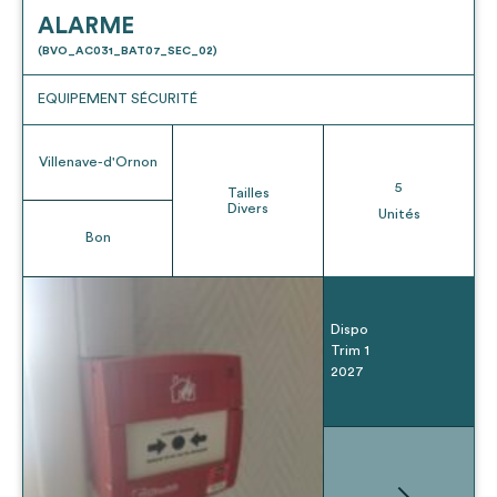
ALARME
(BVO_AC031_BAT07_SEC_02)
EQUIPEMENT SÉCURITÉ
Villenave-d'Ornon
5
Tailles
Divers
Unités
Bon
Dispo
Trim 1
2027