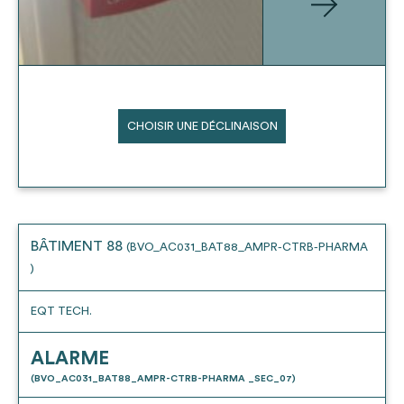
CHOISIR UNE DÉCLINAISON
BÂTIMENT 88
(BVO_AC031_BAT88_AMPR-CTRB-PHARMA
)
EQT TECH.
ALARME
(BVO_AC031_BAT88_AMPR-CTRB-PHARMA _SEC_07)