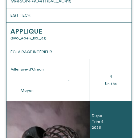
MAISON-AO411
(BVO_AO411)
EQT TECH.
APPLIQUE
(BVO_AO411_ECL_02)
ÉCLAIRAGE INTÉRIEUR
Villenave-d'Ornon
4
-
Unités
Moyen
Dispo
Trim 4
2026