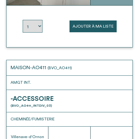
envisageables
* Attention, l’ajout des matériaux à sa liste et son envoi ne
AJOUTER À MA LISTE
vaut aucunement réservation.
voir
FAQ
MAISON-AO411
(BVO_AO411)
AMGT INT.
-ACCESSOIRE
(BVO_AO411_INTDIV_03)
CHEMINÉE/FUMISTERIE
Villenave-d'Ornon