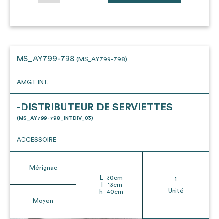
MS_AY799-798
(MS_AY799-798)
AMGT INT.
-DISTRIBUTEUR DE SERVIETTES
(MS_AY799-798_INTDIV_03)
ACCESSOIRE
Mérignac
L
30
cm
1
l
13
cm
Unité
h
40
cm
Moyen