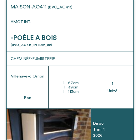
MAISON-AO411
(BVO_AO411)
AMGT INT.
-POÈLE A BOIS
(BVO_AO411_INTDIV_02)
CHEMINÉE/FUMISTERIE
Villenave-d'Ornon
L
67
cm
1
l
39
cm
Unité
h
113
cm
Bon
Dispo
Trim 4
2026