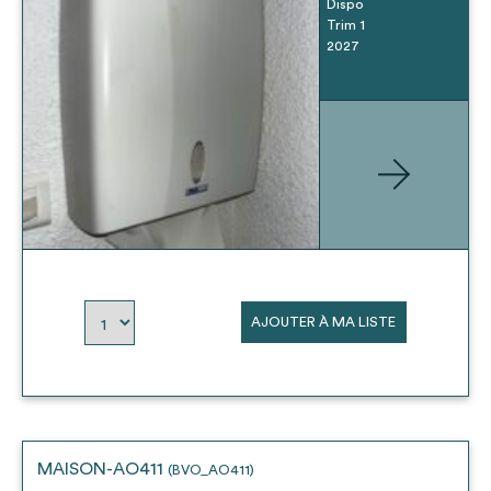
Dispo
Trim 1
2027
AJOUTER À MA LISTE
MAISON-AO411
(BVO_AO411)