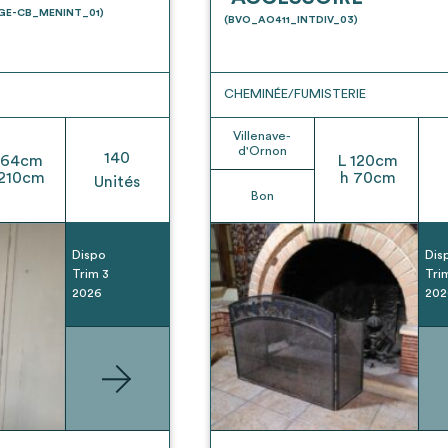
t son envoi ne vaut aucunement réservation.
UGE-CB_MENINT_01)
(BVO_AO411_INTDIV_03)
CHEMINÉE/FUMISTERIE
Villenave-
d'Ornon
140
64
cm
L
120
cm
210
cm
h
70
cm
Unités
Bon
Dispo
Dis
Trim 3
Tri
2026
202