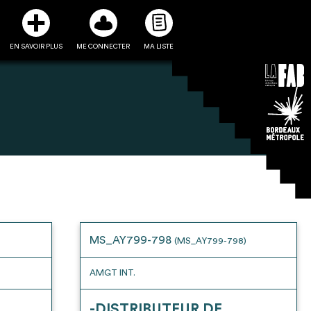
EN SAVOIR PLUS
ME CONNECTER
MA LISTE
3
5
ste et ses fiches
Être recontacté afin d’obtenir
l’utiliser comme
plus de renseignements sur les
e à la conception
modalités et stratégies de
MS_AY799-798
(MS_AY799-798)
projet
récupérations envisageables
AMGT INT.
-DISTRIBUTEUR DE