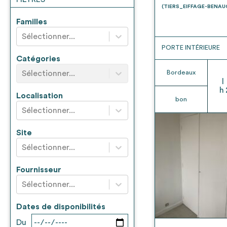
* Attention, l’ajout des matériaux à sa liste e
(TIERS_EIFFAGE-BENA
voir
FAQ
Familles
Sélectionner...
PORTE INTÉRIEURE
Catégories
Sélectionner...
Bordeaux
l
h
Localisation
bon
Sélectionner...
Site
Sélectionner...
Fournisseur
Sélectionner...
Dates de disponibilités
Du