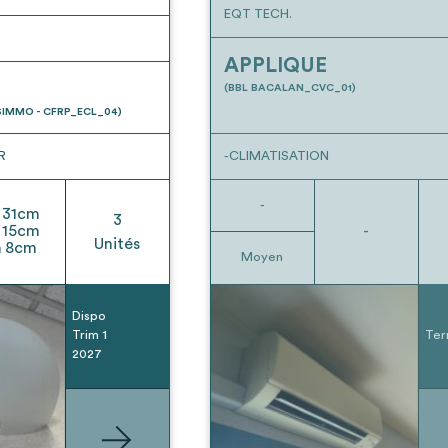
EQT TECH.
APPLIQUE
(BBL BACALAN_CVC_01)
IMMO - CFRP_ECL_04)
R
-CLIMATISATION
-
31
cm
3
15
cm
-
Unités
h
8
cm
Moyen
Dispo
Trim 1
Ter
2027