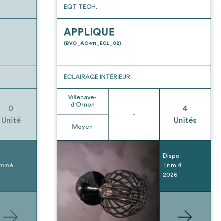
EQT TECH.
APPLIQUE
(BVO_AO411_ECL_02)
ÉCLAIRAGE INTÉRIEUR
Villenave-
d'Ornon
0
4
-
Unité
Unités
Moyen
Dispo
miné
Trim 4
2026