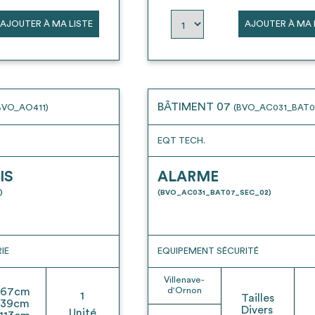
AJOUTER À MA LISTE
AJOUTER À MA 
BÂTIMENT 07
BVO_AO411)
(BVO_AC031_BAT0
EQT TECH.
IS
ALARME
)
(BVO_AC031_BAT07_SEC_02)
IE
EQUIPEMENT SÉCURITÉ
Villenave-
67
cm
d'Ornon
1
Tailles
39
cm
Divers
Unité