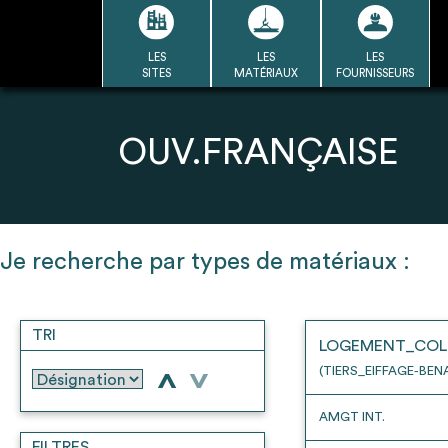
Passer
au
contenu
LES
LES
LES
LA BASE
LA DÉMARCHE
A
SITES
MATÉRIAUX
FOURNISSEURS
DU RÉEMPLOI
Refair mode d'emploi
OUV.FRANÇAISE
1
Je recherche par types de matériaux :
Une fois c
Se connecter / Se créer un
Télécharger 
compte
TRI
Ressources
LOGEMENT_COL
bâti
(TIERS_EIFFAGE-BEN
>
>
AMGT INT.
FILTRES