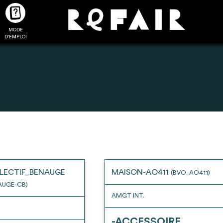
MODE
CTUALITÉS
FAQ
POUR ALLER PLUS LOIN
D'EMPLOI
2
4
onnnecté,
Ajouter les matériaux
Exporter sa li
les dossiers
intéressants à "
ma liste
"
produits pour 
 de chaque
Transmettre sa liste de
un outil d’aid
LECTIF_BENAUGE
MAISON-AO411
(BVO_AO411)
ment
manifestation d'intérêt pour
de 
AUGE-CB)
les matériaux sélectionnés
AMGT INT.
-ACCESSOIRE