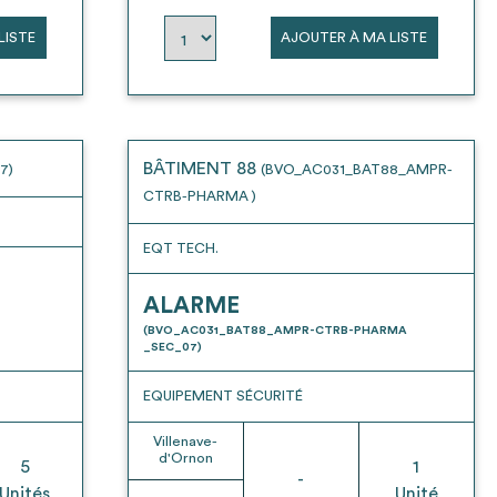
LISTE
AJOUTER À MA LISTE
BÂTIMENT 88
7)
(BVO_AC031_BAT88_AMPR-
CTRB-PHARMA )
EQT TECH.
ALARME
(BVO_AC031_BAT88_AMPR-CTRB-PHARMA
_SEC_07)
EQUIPEMENT SÉCURITÉ
Villenave-
d'Ornon
5
1
-
Unités
Unité