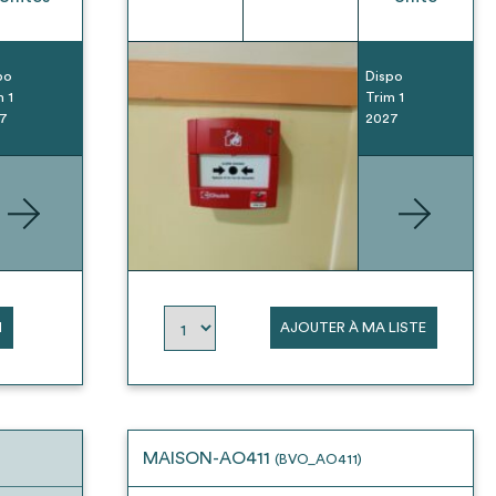
po
Dispo
m 1
Trim 1
7
2027
N
AJOUTER À MA LISTE
MAISON-AO411
(BVO_AO411)