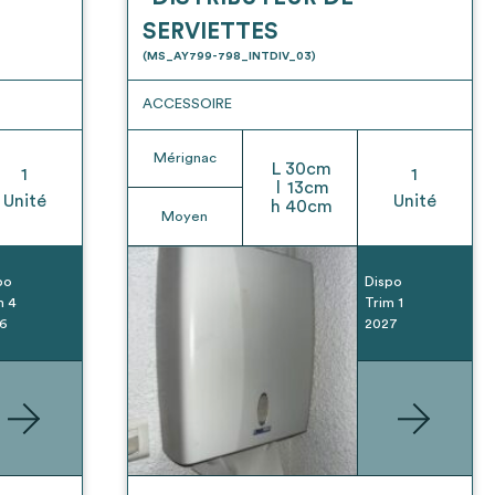
SERVIETTES
(MS_AY799-798_INTDIV_03)
ACCESSOIRE
Mérignac
L
30
cm
1
1
l
13
cm
Unité
Unité
h
40
cm
Moyen
po
Dispo
m 4
Trim 1
6
2027