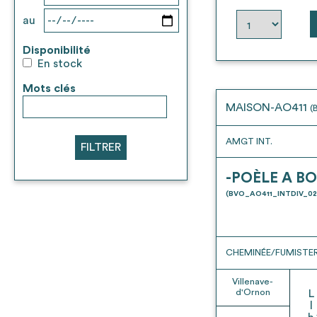
au
Disponibilité
En stock
Mots clés
MAISON-AO411
(
AMGT INT.
FILTRER
-POÈLE A BO
(BVO_AO411_INTDIV_02
CHEMINÉE/FUMISTER
Villenave-
d'Ornon
L
l