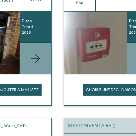
113
cm
Bon
Dispo
Dis
Trim 4
Tri
2026
202
AJOUTER À MA LISTE
CHOISIR UNE DÉCLINAISO
SITE D'INVENTAIRE
O_AC031_BAT15
(-)