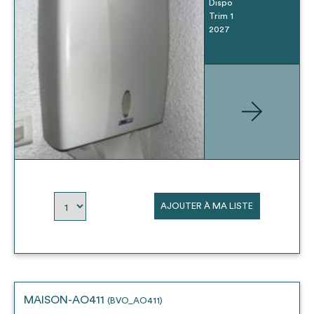
Dispo
Trim 1
2027
AJOUTER À MA LISTE
MAISON-AO411
(BVO_AO411)