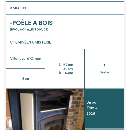
AMGT INT.
-POÈLE A BOIS
(BVO_AO411_INTDIV_02)
CHEMINÉE/FUMISTERIE
Villenave-d'Ornon
L
67
cm
1
l
39
cm
Unité
h
113
cm
Bon
Dispo
Trim 4
2026