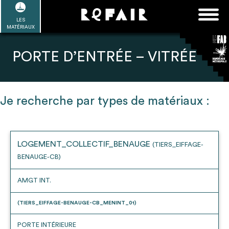
Passer
FAQ
Rechercher :
au
LES
POUR ALLER PLUS LOIN
EN SAVOIR PLUS
ME CONNECTER
MA LISTE
MATÉRIAUX
contenu
Refair mode d'emploi
PORTE D’ENTRÉE – VITRÉE
Je recherche par types de matériaux :
1
Se connecter / Se créer un compte
LOGEMENT_COLLECTIF_BENAUGE
(TIERS_EIFFAGE-
BENAUGE-CB)
2
Une fois connnecté, Télécharger les
dossiers Ressources de chaque bâtiment
AMGT INT.
(TIERS_EIFFAGE-BENAUGE-CB_MENINT_01)
PORTE INTÉRIEURE