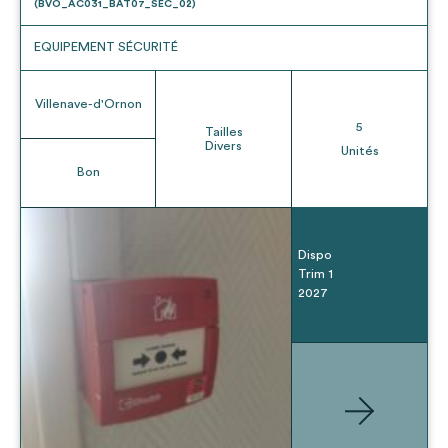
(BVO_AC031_BAT07_SEC_02)
EQUIPEMENT SÉCURITÉ
Villenave-d'Ornon
5
Tailles
Divers
Unités
Bon
Dispo
Trim 1
2027