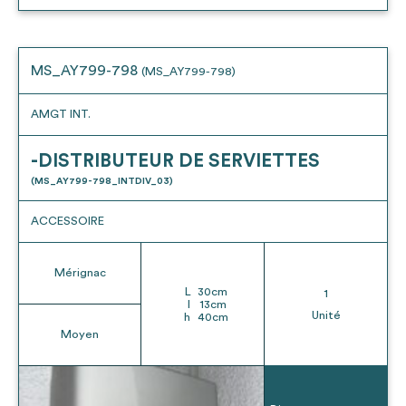
MS_AY799-798
(MS_AY799-798)
AMGT INT.
-DISTRIBUTEUR DE SERVIETTES
(MS_AY799-798_INTDIV_03)
ACCESSOIRE
Mérignac
L
30
cm
1
l
13
cm
Unité
h
40
cm
Moyen