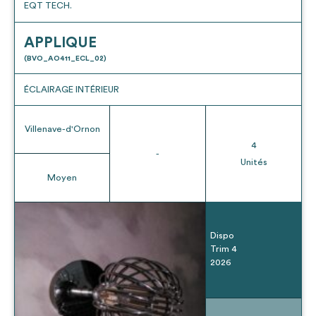
EQT TECH.
APPLIQUE
(BVO_AO411_ECL_02)
ÉCLAIRAGE INTÉRIEUR
Villenave-d'Ornon
4
-
Unités
Moyen
Dispo
Trim 4
2026