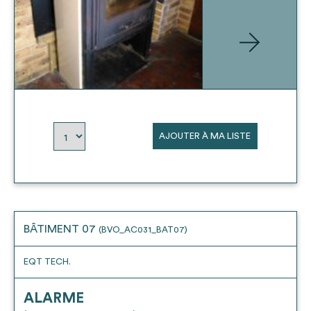
AJOUTER À MA LISTE
BÂTIMENT 07
(BVO_AC031_BAT07)
EQT TECH.
ALARME