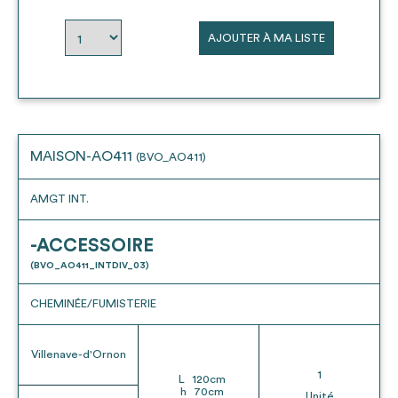
envisageables
AJOUTER À MA LISTE
* Attention, l’ajout des matériaux à sa liste et son envoi ne
vaut aucunement réservation.
voir
FAQ
MAISON-AO411
(BVO_AO411)
AMGT INT.
-ACCESSOIRE
(BVO_AO411_INTDIV_03)
CHEMINÉE/FUMISTERIE
Villenave-d'Ornon
1
L
120
cm
h
70
cm
Unité