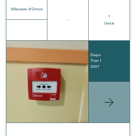
Villenave-d'Ornon
1
-
Unité
Dispo
Trim 1
2027