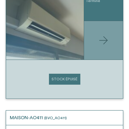
Terminé
STOCK ÉPUISÉ
MAISON-AO411
(BVO_AO411)