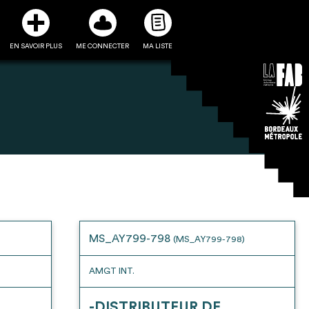
EN SAVOIR PLUS
ME CONNECTER
MA LISTE
3
5
ste et ses fiches
Être recontacté afin d’obtenir
l’utiliser comme
plus de renseignements sur les
e à la conception
modalités et stratégies de
MS_AY799-798
(MS_AY799-798)
projet
récupérations envisageables
AMGT INT.
-DISTRIBUTEUR DE