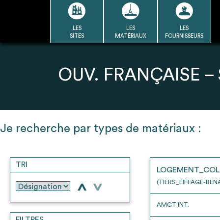
Passer
au
contenu
LES
LES
LES
LA BASE
LA DÉMARCHE
A
SITES
MATÉRIAUX
FOURNISSEURS
DU RÉEMPLOI
Refair mode d'emploi
OUV. FRANÇAISE –
1
Je recherche par types de matériaux :
Une fois c
Se connecter / Se créer un
Télécharger 
compte
TRI
Ressources
LOGEMENT_COL
bâti
(TIERS_EIFFAGE-BEN
>
>
AMGT INT.
FILTRES