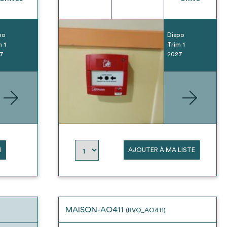
po
Dispo
m 1
Trim 1
7
2027
N
AJOUTER À MA LISTE
MAISON-AO411
(BVO_AO411)