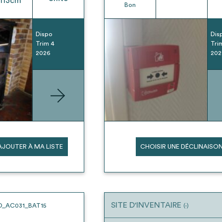
113
cm
Bon
Dispo
Dis
Trim 4
Tri
2026
202
AJOUTER À MA LISTE
CHOISIR UNE DÉCLINAISO
SITE D'INVENTAIRE
O_AC031_BAT15
(-)