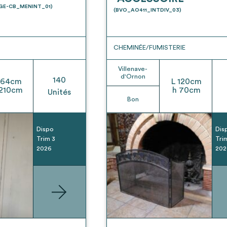
t son envoi ne vaut aucunement réservation.
UGE-CB_MENINT_01)
(BVO_AO411_INTDIV_03)
CHEMINÉE/FUMISTERIE
Villenave-
d'Ornon
140
64
cm
L
120
cm
210
cm
h
70
cm
Unités
Bon
Dispo
Dis
Trim 3
Tri
2026
202