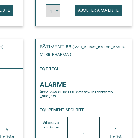
LISTE
AJOUTER À MA LISTE
BÂTIMENT 88
7)
(BVO_AC031_BAT88_AMPR-
CTRB-PHARMA )
EQT TECH.
ALARME
(BVO_AC031_BAT88_AMPR-CTRB-PHARMA
_SEC_07)
EQUIPEMENT SÉCURITÉ
Villenave-
d'Ornon
5
1
-
Unités
Unité