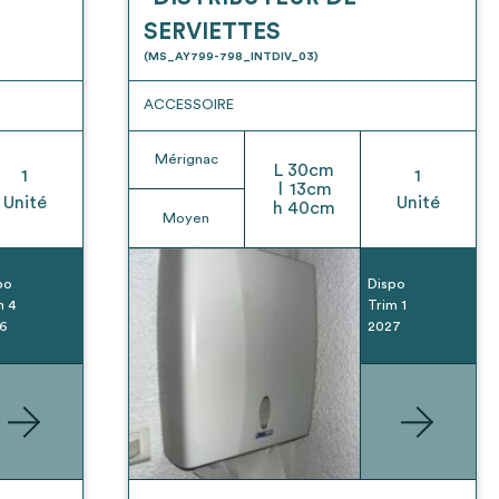
SERVIETTES
(MS_AY799-798_INTDIV_03)
ACCESSOIRE
Mérignac
L
30
cm
1
1
l
13
cm
Unité
Unité
h
40
cm
Moyen
po
Dispo
m 4
Trim 1
6
2027