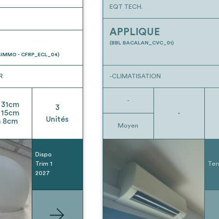
EQT TECH.
APPLIQUE
(BBL BACALAN_CVC_01)
IMMO - CFRP_ECL_04)
R
-CLIMATISATION
-
31
cm
3
15
cm
-
Unités
h
8
cm
Moyen
Dispo
Trim 1
Ter
2027