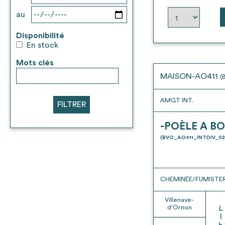
au
Disponibilité
En stock
Mots clés
MAISON-AO411
(
AMGT INT.
FILTRER
-POÈLE A BO
(BVO_AO411_INTDIV_02
CHEMINÉE/FUMISTER
Villenave-
d'Ornon
L
l