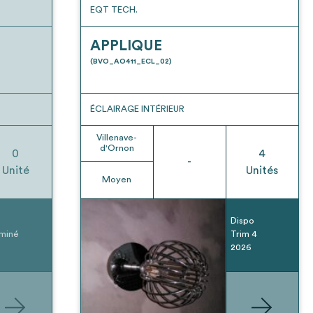
EQT TECH.
APPLIQUE
(BVO_AO411_ECL_02)
ÉCLAIRAGE INTÉRIEUR
Villenave-
d'Ornon
0
4
-
Unité
Unités
Moyen
Dispo
miné
Trim 4
2026