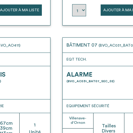
AJOUTER À MA LISTE
AJOUTER À MA 
BÂTIMENT 07
BVO_AO411)
(BVO_AC031_BAT0
EQT TECH.
IS
ALARME
)
(BVO_AC031_BAT07_SEC_02)
IE
EQUIPEMENT SÉCURITÉ
Villenave-
67
cm
d'Ornon
1
Tailles
39
cm
Divers
Unité