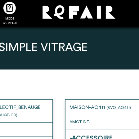
MODE
CTUALITÉS
FAQ
POUR ALLER PLUS LOIN
D'EMPLOI
 SIMPLE VITRAGE
2
4
onnnecté,
Ajouter les matériaux
Exporter sa li
les dossiers
intéressants à "
ma liste
"
produits pour 
 de chaque
Transmettre sa liste de
un outil d’aid
LECTIF_BENAUGE
MAISON-AO411
(BVO_AO411)
ment
manifestation d'intérêt pour
de 
AUGE-CB)
les matériaux sélectionnés
AMGT INT.
-ACCESSOIRE