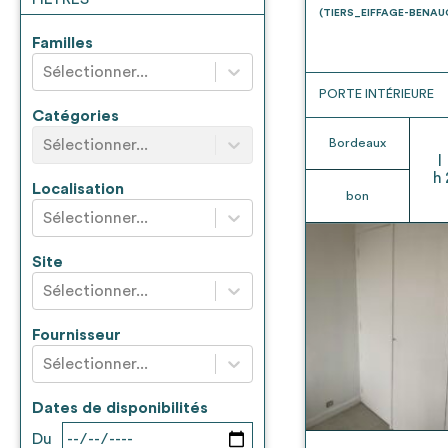
* Attention, l’ajout des matériaux à sa liste e
(TIERS_EIFFAGE-BENA
voir
FAQ
Familles
Sélectionner...
PORTE INTÉRIEURE
Catégories
Sélectionner...
Bordeaux
l
h
Localisation
bon
Sélectionner...
Site
Sélectionner...
Fournisseur
Sélectionner...
Dates de disponibilités
Du