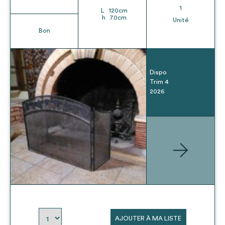
1
L
120
cm
h
70
cm
Unité
Bon
Dispo
Trim 4
2026
AJOUTER À MA LISTE