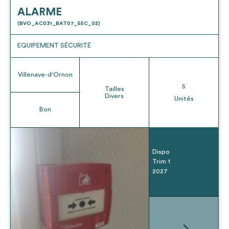
ALARME
(BVO_AC031_BAT07_SEC_02)
EQUIPEMENT SÉCURITÉ
Villenave-d'Ornon
5
Tailles
Divers
Unités
Bon
Dispo
Trim 1
2027