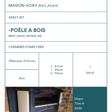
MAISON-AO411
(BVO_AO411)
AMGT INT.
-POÈLE A BOIS
(BVO_AO411_INTDIV_02)
CHEMINÉE/FUMISTERIE
Villenave-d'Ornon
L
67
cm
1
l
39
cm
Unité
h
113
cm
Bon
Dispo
Trim 4
2026