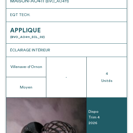
MAISON-AO411
(BVO_AO411)
EQT TECH.
APPLIQUE
(BVO_AO411_ECL_02)
ÉCLAIRAGE INTÉRIEUR
Villenave-d'Ornon
4
-
Unités
Moyen
Dispo
Trim 4
2026