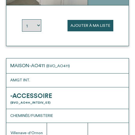
envisageables
* Attention, l’ajout des matériaux à sa liste et son envoi ne
AJOUTER À MA LISTE
vaut aucunement réservation.
voir
FAQ
MAISON-AO411
(BVO_AO411)
AMGT INT.
-ACCESSOIRE
(BVO_AO411_INTDIV_03)
CHEMINÉE/FUMISTERIE
Villenave-d'Ornon