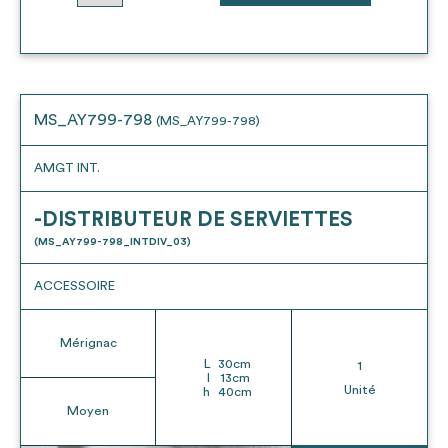
MS_AY799-798
(MS_AY799-798)
AMGT INT.
-DISTRIBUTEUR DE SERVIETTES
(MS_AY799-798_INTDIV_03)
ACCESSOIRE
Mérignac
L
30
cm
1
l
13
cm
Unité
h
40
cm
Moyen