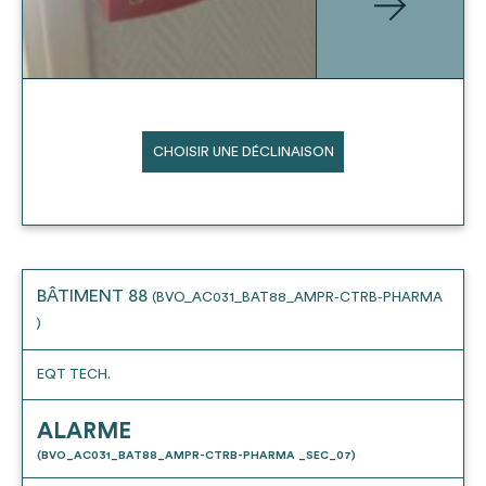
CHOISIR UNE DÉCLINAISON
BÂTIMENT 88
(BVO_AC031_BAT88_AMPR-CTRB-PHARMA
)
EQT TECH.
ALARME
(BVO_AC031_BAT88_AMPR-CTRB-PHARMA _SEC_07)