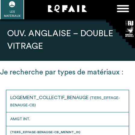
Passer
FAQ
Rechercher :
au
LES
POUR ALLER PLUS LOIN
EN SAVOIR PLUS
ME CONNECTER
MA LISTE
MATÉRIAUX
contenu
Refair mode d'emploi
OUV. ANGLAISE – DOUBLE
VITRAGE
1
Se connecter / Se créer un compte
Je recherche par types de matériaux :
2
LOGEMENT_COLLECTIF_BENAUGE
(TIERS_EIFFAGE-
Une fois connnecté, Télécharger les
BENAUGE-CB)
dossiers Ressources de chaque bâtiment
AMGT INT.
(TIERS_EIFFAGE-BENAUGE-CB_MENINT_01)