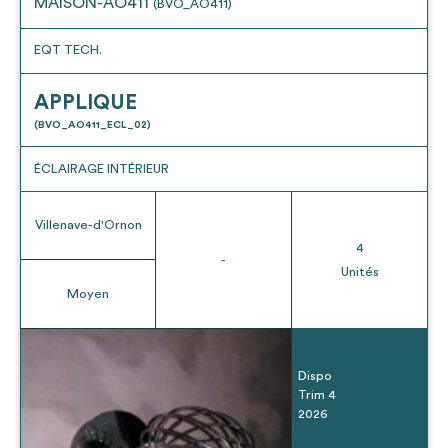
MAISON-AO411
(BVO_AO411)
EQT TECH.
APPLIQUE
(BVO_AO411_ECL_02)
ÉCLAIRAGE INTÉRIEUR
Villenave-d'Ornon
4
-
Unités
Moyen
Dispo
Trim 4
2026