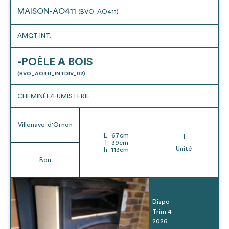
MAISON-AO411
(BVO_AO411)
AMGT INT.
-POÈLE A BOIS
(BVO_AO411_INTDIV_02)
CHEMINÉE/FUMISTERIE
Villenave-d'Ornon
L
67
cm
1
l
39
cm
Unité
h
113
cm
Bon
Dispo
Trim 4
2026