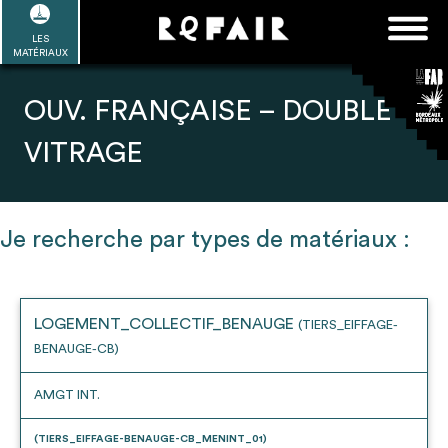
Passer
FAQ
Rechercher :
au
LES
POUR ALLER PLUS LOIN
EN SAVOIR PLUS
ME CONNECTER
MA LISTE
MATÉRIAUX
contenu
Refair mode d'emploi
OUV. FRANÇAISE – DOUBLE
VITRAGE
1
Se connecter / Se créer un compte
Je recherche par types de matériaux :
2
LOGEMENT_COLLECTIF_BENAUGE
(TIERS_EIFFAGE-
Une fois connnecté, Télécharger les
BENAUGE-CB)
dossiers Ressources de chaque bâtiment
AMGT INT.
(TIERS_EIFFAGE-BENAUGE-CB_MENINT_01)