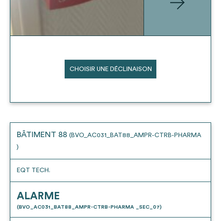
CHOISIR UNE DÉCLINAISON
BÂTIMENT 88
(BVO_AC031_BAT88_AMPR-CTRB-PHARMA
)
EQT TECH.
ALARME
(BVO_AC031_BAT88_AMPR-CTRB-PHARMA _SEC_07)