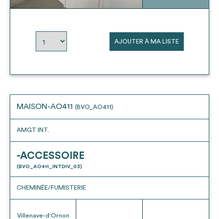
envisageables
* Attention, l’ajout des matériaux à sa liste et son envoi ne
AJOUTER À MA LISTE
vaut aucunement réservation.
voir
FAQ
MAISON-AO411
(BVO_AO411)
AMGT INT.
-ACCESSOIRE
(BVO_AO411_INTDIV_03)
CHEMINÉE/FUMISTERIE
Villenave-d'Ornon