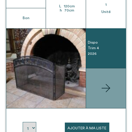
1
L
120
cm
h
70
cm
Unité
Bon
Dispo
Trim 4
2026
AJOUTER À MA LISTE