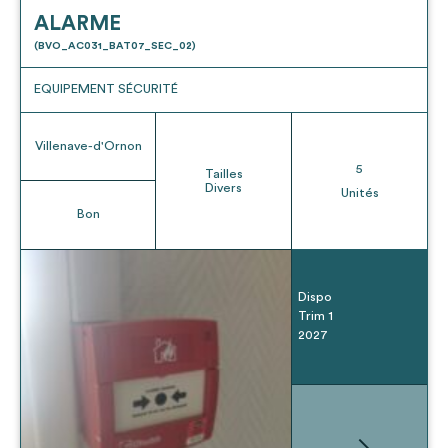
ALARME
(BVO_AC031_BAT07_SEC_02)
EQUIPEMENT SÉCURITÉ
Villenave-d'Ornon
5
Tailles
Divers
Unités
Bon
Dispo
Trim 1
2027