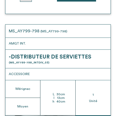
MS_AY799-798
(MS_AY799-798)
AMGT INT.
-DISTRIBUTEUR DE SERVIETTES
(MS_AY799-798_INTDIV_03)
ACCESSOIRE
Mérignac
L
30
cm
1
l
13
cm
Unité
h
40
cm
Moyen