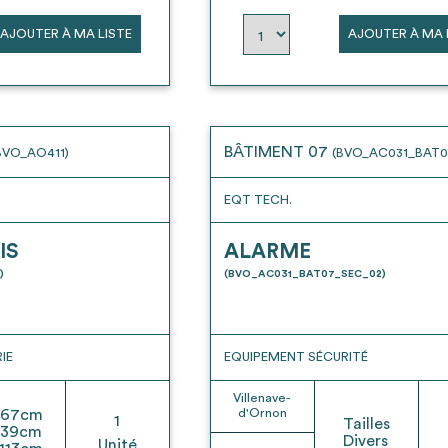
AJOUTER À MA LISTE
AJOUTER À MA 
BÂTIMENT 07
BVO_AO411)
(BVO_AC031_BAT0
EQT TECH.
IS
ALARME
)
(BVO_AC031_BAT07_SEC_02)
IE
EQUIPEMENT SÉCURITÉ
Villenave-
67
cm
d'Ornon
1
Tailles
39
cm
Divers
Unité