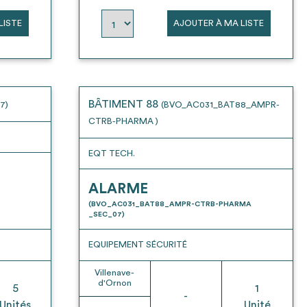
LISTE
AJOUTER À MA LISTE
BÂTIMENT 88
7)
(BVO_AC031_BAT88_AMPR-
CTRB-PHARMA )
EQT TECH.
ALARME
(BVO_AC031_BAT88_AMPR-CTRB-PHARMA
_SEC_07)
EQUIPEMENT SÉCURITÉ
Villenave-
d'Ornon
5
1
-
Unités
Unité