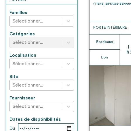
* Attention, l’ajout des matériaux à sa liste e
(TIERS_EIFFAGE-BENA
voir
FAQ
Familles
Sélectionner...
PORTE INTÉRIEURE
Catégories
Sélectionner...
Bordeaux
l
h
Localisation
bon
Sélectionner...
Site
Sélectionner...
Fournisseur
Sélectionner...
Dates de disponibilités
Du