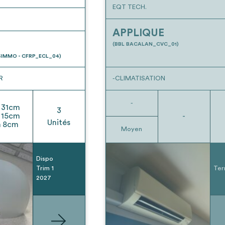
EQT TECH.
APPLIQUE
(BBL BACALAN_CVC_01)
IMMO - CFRP_ECL_04)
R
-CLIMATISATION
-
31
cm
3
15
cm
-
Unités
h
8
cm
Moyen
Dispo
Trim 1
Ter
2027