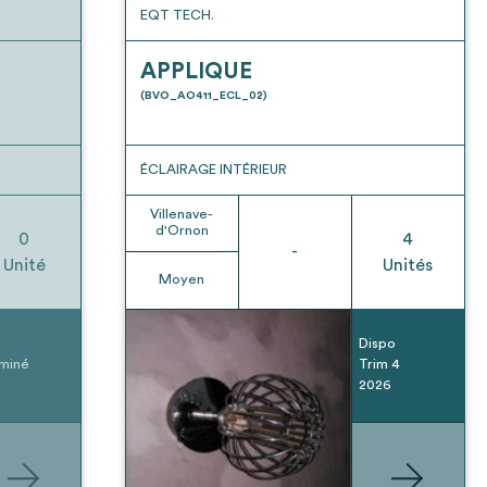
EQT TECH.
APPLIQUE
(BVO_AO411_ECL_02)
ÉCLAIRAGE INTÉRIEUR
Villenave-
d'Ornon
0
4
-
Unité
Unités
Moyen
Dispo
miné
Trim 4
2026