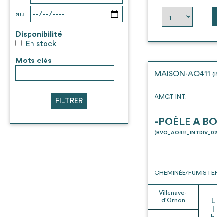
au
Disponibilité
En stock
Mots clés
MAISON-AO411
(
AMGT INT.
FILTRER
-POÈLE A BO
(BVO_AO411_INTDIV_02
CHEMINÉE/FUMISTER
Villenave-
d'Ornon
L
l