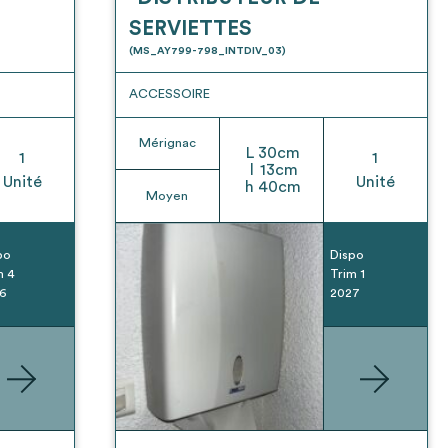
SERVIETTES
(MS_AY799-798_INTDIV_03)
ACCESSOIRE
Mérignac
L
30
cm
1
1
l
13
cm
Unité
Unité
h
40
cm
Moyen
po
Dispo
m 4
Trim 1
6
2027