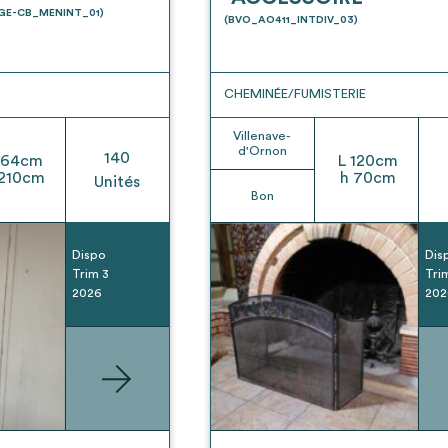
t son envoi ne vaut aucunement réservation.
UGE-CB_MENINT_01)
(BVO_AO411_INTDIV_03)
CHEMINÉE/FUMISTERIE
Villenave-
d'Ornon
140
64
cm
L
120
cm
210
cm
h
70
cm
Unités
Bon
Dispo
Dis
Trim 3
Tri
2026
202