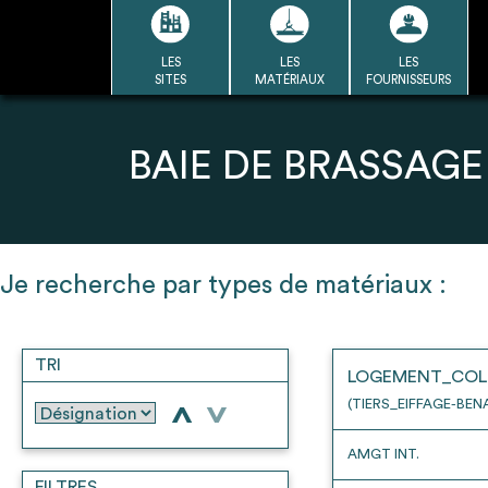
Passer
au
contenu
LES
LES
LES
LA BASE
LA DÉMARCHE
A
SITES
MATÉRIAUX
FOURNISSEURS
DU RÉEMPLOI
Refair mode d'emploi
BAIE DE BRASSAGE
1
Je recherche par types de matériaux :
Une fois c
Se connecter / Se créer un
Télécharger 
compte
TRI
Ressources
LOGEMENT_COL
bâti
(TIERS_EIFFAGE-BEN
>
>
AMGT INT.
FILTRES