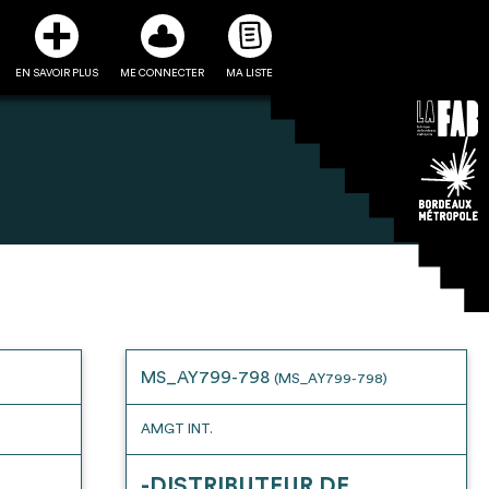
EN SAVOIR PLUS
ME CONNECTER
MA LISTE
3
5
ste et ses fiches
Être recontacté afin d’obtenir
l’utiliser comme
plus de renseignements sur les
e à la conception
modalités et stratégies de
MS_AY799-798
(MS_AY799-798)
projet
récupérations envisageables
AMGT INT.
-DISTRIBUTEUR DE