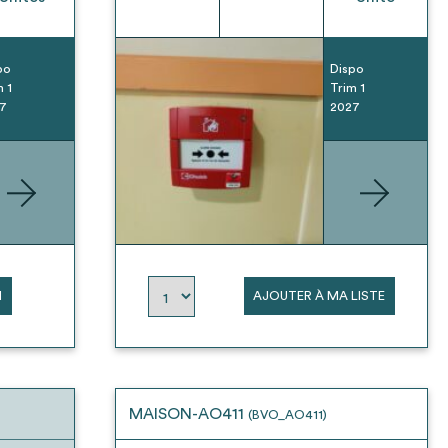
po
Dispo
m 1
Trim 1
7
2027
N
AJOUTER À MA LISTE
MAISON-AO411
(BVO_AO411)