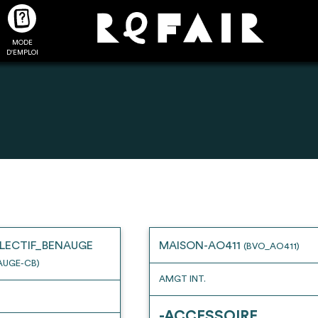
MODE
CTUALITÉS
FAQ
POUR ALLER PLUS LOIN
D'EMPLOI
2
4
onnnecté,
Ajouter les matériaux
Exporter sa li
les dossiers
intéressants à "
ma liste
"
produits pour 
 de chaque
Transmettre sa liste de
un outil d’aid
LECTIF_BENAUGE
MAISON-AO411
(BVO_AO411)
ment
manifestation d'intérêt pour
de 
AUGE-CB)
les matériaux sélectionnés
AMGT INT.
-ACCESSOIRE