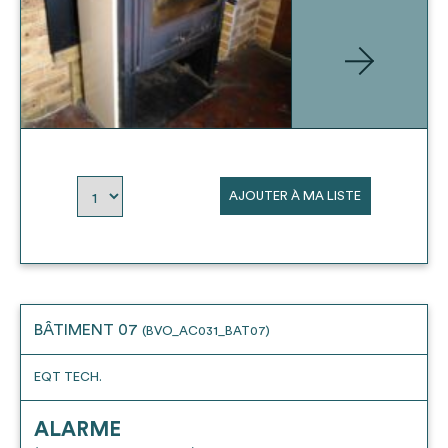
AJOUTER À MA LISTE
BÂTIMENT 07
(BVO_AC031_BAT07)
EQT TECH.
ALARME