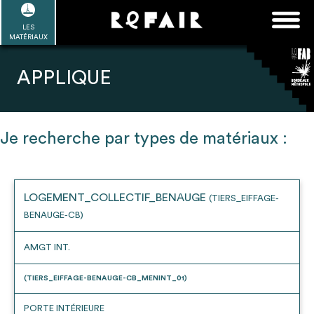
Passer
FAQ
Rechercher :
au
LES
POUR ALLER PLUS LOIN
EN SAVOIR PLUS
ME CONNECTER
MA LISTE
MATÉRIAUX
contenu
Refair mode d'emploi
APPLIQUE
Je recherche par types de matériaux :
1
Se connecter / Se créer un compte
LOGEMENT_COLLECTIF_BENAUGE
(TIERS_EIFFAGE-
BENAUGE-CB)
2
Une fois connnecté, Télécharger les
dossiers Ressources de chaque bâtiment
AMGT INT.
(TIERS_EIFFAGE-BENAUGE-CB_MENINT_01)
PORTE INTÉRIEURE