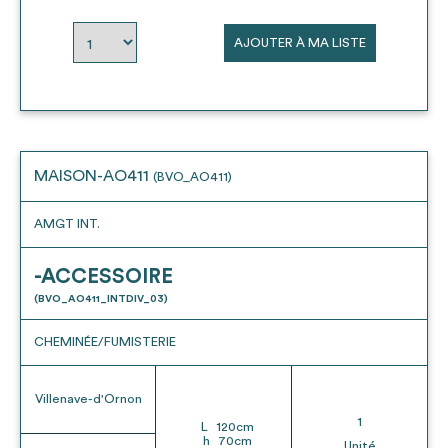
envisageables
AJOUTER À MA LISTE
* Attention, l’ajout des matériaux à sa liste et son envoi ne
vaut aucunement réservation.
voir
FAQ
MAISON-AO411
(BVO_AO411)
AMGT INT.
-ACCESSOIRE
(BVO_AO411_INTDIV_03)
CHEMINÉE/FUMISTERIE
Villenave-d'Ornon
1
L
120
cm
h
70
cm
Unité