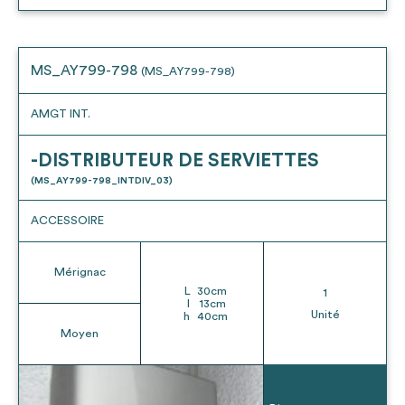
MS_AY799-798
(MS_AY799-798)
AMGT INT.
-DISTRIBUTEUR DE SERVIETTES
(MS_AY799-798_INTDIV_03)
ACCESSOIRE
Mérignac
L
30
cm
1
l
13
cm
Unité
h
40
cm
Moyen