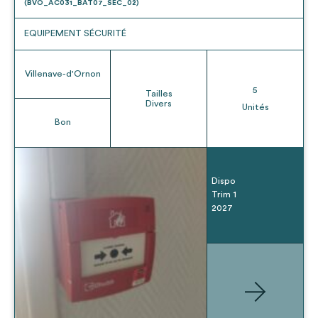
(BVO_AC031_BAT07_SEC_02)
EQUIPEMENT SÉCURITÉ
Villenave-d'Ornon
5
Tailles
Divers
Unités
Bon
Dispo
Trim 1
2027