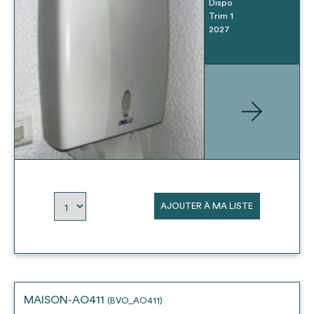
Dispo
Trim 1
2027
AJOUTER À MA LISTE
MAISON-AO411
(BVO_AO411)