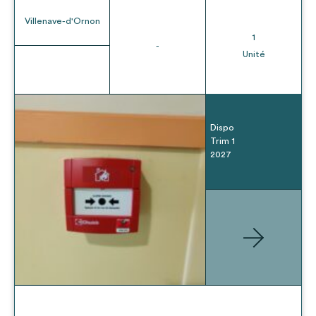
Villenave-d'Ornon
1
-
Unité
Dispo
Trim 1
2027