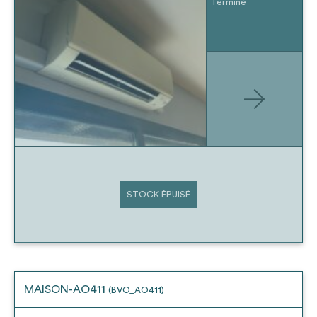
Terminé
STOCK ÉPUISÉ
MAISON-AO411
(BVO_AO411)