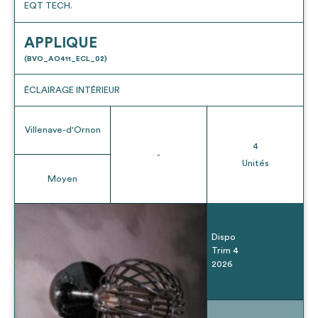
EQT TECH.
APPLIQUE
(BVO_AO411_ECL_02)
ÉCLAIRAGE INTÉRIEUR
Villenave-d'Ornon
4
-
Unités
Moyen
Dispo
Trim 4
2026