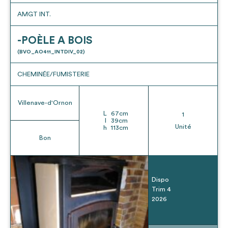
AMGT INT.
-POÈLE A BOIS
(BVO_AO411_INTDIV_02)
CHEMINÉE/FUMISTERIE
Villenave-d'Ornon
L
67
cm
1
l
39
cm
Unité
h
113
cm
Bon
Dispo
Trim 4
2026