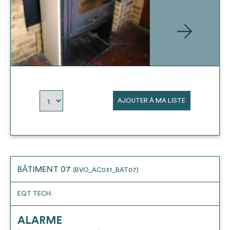
AJOUTER À MA LISTE
BÂTIMENT 07
(BVO_AC031_BAT07)
EQT TECH.
ALARME