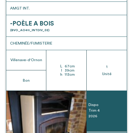
AMGT INT.
-POÈLE A BOIS
(BVO_AO411_INTDIV_02)
CHEMINÉE/FUMISTERIE
Villenave-d'Ornon
L
67
cm
1
l
39
cm
Unité
h
113
cm
Bon
Dispo
Trim 4
2026