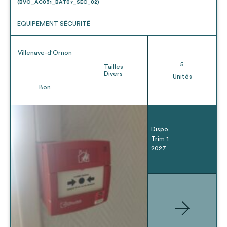
(BVO_AC031_BAT07_SEC_02)
EQUIPEMENT SÉCURITÉ
Villenave-d'Ornon
5
Tailles
Divers
Unités
Bon
Dispo
Trim 1
2027