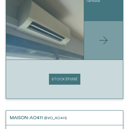
Terminé
STOCK ÉPUISÉ
MAISON-AO411
(BVO_AO411)