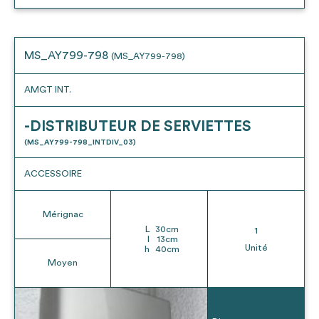
MS_AY799-798
(MS_AY799-798)
AMGT INT.
-DISTRIBUTEUR DE SERVIETTES
(MS_AY799-798_INTDIV_03)
ACCESSOIRE
Mérignac
L
30
cm
1
l
13
cm
Unité
h
40
cm
Moyen