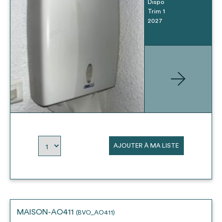
Dispo
Trim 1
2027
AJOUTER À MA LISTE
MAISON-AO411
(BVO_AO411)