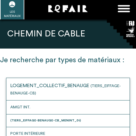
Passer
FAQ
Rechercher :
au
LES
POUR ALLER PLUS LOIN
EN SAVOIR PLUS
ME CONNECTER
MA LISTE
MATÉRIAUX
contenu
Refair mode d'emploi
CHEMIN DE CABLE
Je recherche par types de matériaux :
1
Se connecter / Se créer un compte
LOGEMENT_COLLECTIF_BENAUGE
(TIERS_EIFFAGE-
BENAUGE-CB)
2
Une fois connnecté, Télécharger les
dossiers Ressources de chaque bâtiment
AMGT INT.
(TIERS_EIFFAGE-BENAUGE-CB_MENINT_01)
PORTE INTÉRIEURE