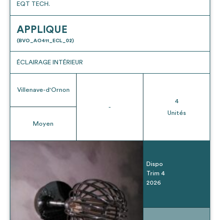
EQT TECH.
APPLIQUE
(BVO_AO411_ECL_02)
ÉCLAIRAGE INTÉRIEUR
Villenave-d'Ornon
4
-
Unités
Moyen
Dispo
Trim 4
2026