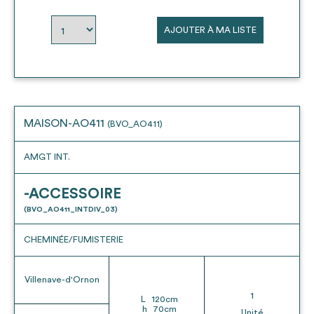
envisageables
AJOUTER À MA LISTE
* Attention, l’ajout des matériaux à sa liste et son envoi ne
vaut aucunement réservation.
voir
FAQ
MAISON-AO411
(BVO_AO411)
AMGT INT.
-ACCESSOIRE
(BVO_AO411_INTDIV_03)
CHEMINÉE/FUMISTERIE
Villenave-d'Ornon
1
L
120
cm
h
70
cm
Unité