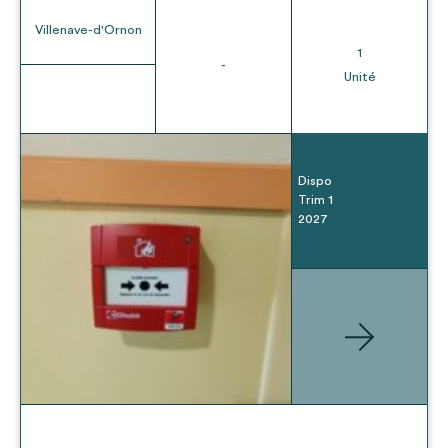
Villenave-d'Ornon
1
-
Unité
Dispo
Trim 1
2027