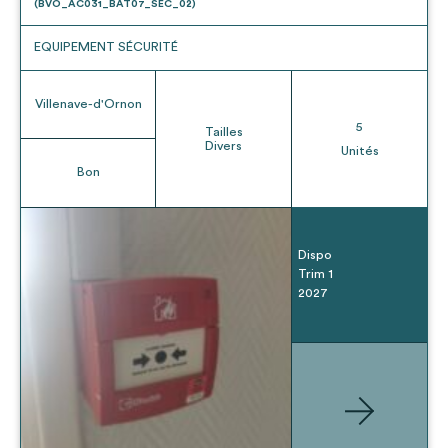
(BVO_AC031_BAT07_SEC_02)
EQUIPEMENT SÉCURITÉ
Villenave-d'Ornon
5
Tailles
Divers
Unités
Bon
Dispo
Trim 1
2027