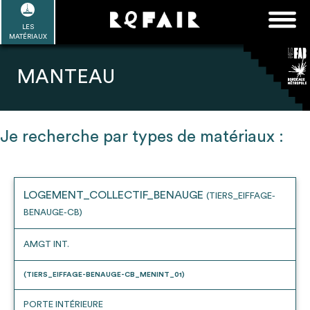
Passer
FAQ
Rechercher :
au
LES
POUR ALLER PLUS LOIN
EN SAVOIR PLUS
ME CONNECTER
MA LISTE
MATÉRIAUX
contenu
Refair mode d'emploi
MANTEAU
Je recherche par types de matériaux :
1
Se connecter / Se créer un compte
LOGEMENT_COLLECTIF_BENAUGE
(TIERS_EIFFAGE-
BENAUGE-CB)
2
Une fois connnecté, Télécharger les
dossiers Ressources de chaque bâtiment
AMGT INT.
(TIERS_EIFFAGE-BENAUGE-CB_MENINT_01)
PORTE INTÉRIEURE