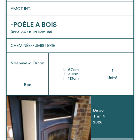
AMGT INT.
-POÈLE A BOIS
(BVO_AO411_INTDIV_02)
CHEMINÉE/FUMISTERIE
Villenave-d'Ornon
L
67
cm
1
l
39
cm
Unité
h
113
cm
Bon
Dispo
Trim 4
2026