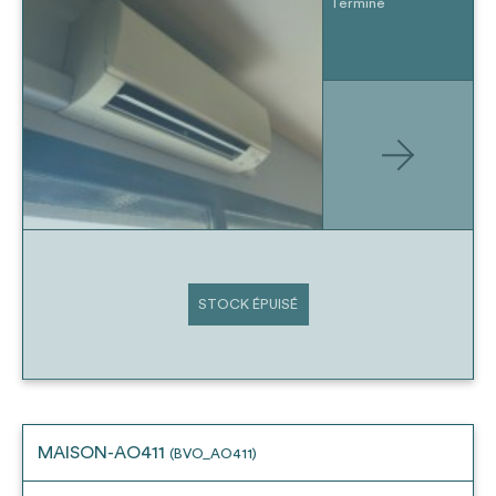
Terminé
STOCK ÉPUISÉ
MAISON-AO411
(BVO_AO411)