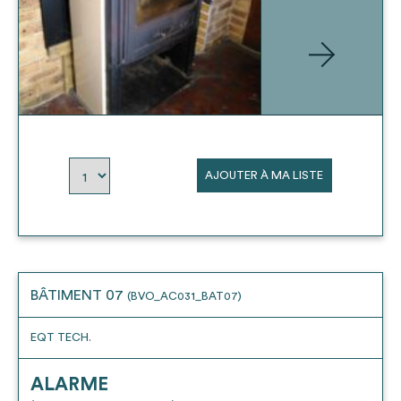
AJOUTER À MA LISTE
BÂTIMENT 07
(BVO_AC031_BAT07)
EQT TECH.
ALARME