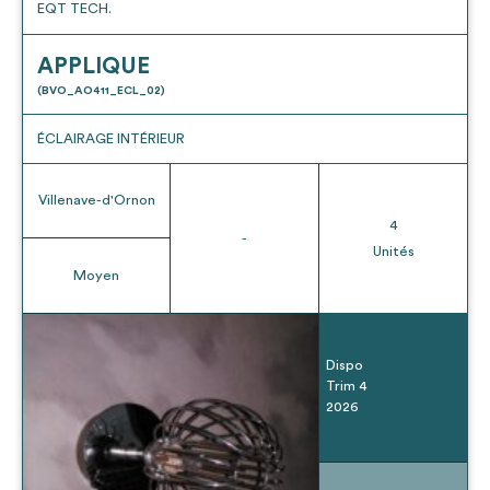
EQT TECH.
APPLIQUE
(BVO_AO411_ECL_02)
ÉCLAIRAGE INTÉRIEUR
Villenave-d'Ornon
4
-
Unités
Moyen
Dispo
Trim 4
2026