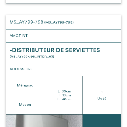
MS_AY799-798
(MS_AY799-798)
AMGT INT.
-DISTRIBUTEUR DE SERVIETTES
(MS_AY799-798_INTDIV_03)
ACCESSOIRE
Mérignac
L
30
cm
1
l
13
cm
Unité
h
40
cm
Moyen