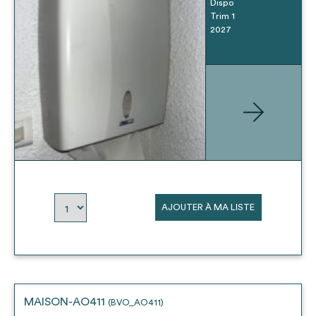
Dispo
Trim 1
2027
AJOUTER À MA LISTE
MAISON-AO411
(BVO_AO411)