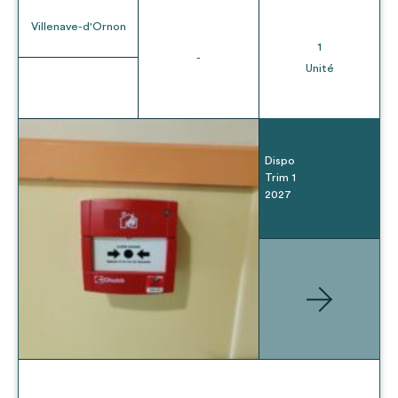
Villenave-d'Ornon
1
-
Unité
Dispo
Trim 1
2027