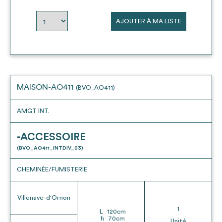
envisageables
AJOUTER À MA LISTE
* Attention, l’ajout des matériaux à sa liste et son envoi ne
vaut aucunement réservation.
voir
FAQ
MAISON-AO411
(BVO_AO411)
AMGT INT.
-ACCESSOIRE
(BVO_AO411_INTDIV_03)
CHEMINÉE/FUMISTERIE
Villenave-d'Ornon
1
L
120
cm
h
70
cm
Unité