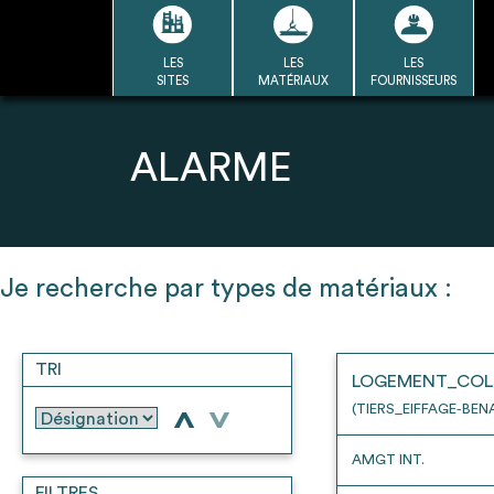
Passer
au
contenu
LES
LES
LES
LA BASE
LA DÉMARCHE
A
SITES
MATÉRIAUX
FOURNISSEURS
DU RÉEMPLOI
Refair mode d'emploi
ALARME
1
Je recherche par types de matériaux :
Une fois c
Se connecter / Se créer un
Télécharger 
compte
TRI
Ressources
LOGEMENT_COL
bâti
(TIERS_EIFFAGE-BEN
>
>
AMGT INT.
FILTRES