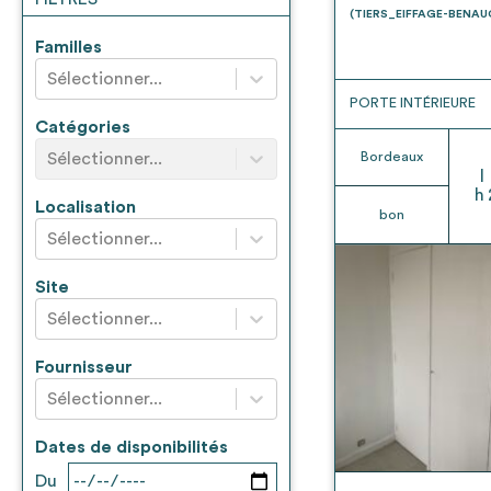
* Attention, l’ajout des matériaux à sa liste e
(TIERS_EIFFAGE-BENA
voir
FAQ
Familles
Sélectionner...
PORTE INTÉRIEURE
Catégories
Sélectionner...
Bordeaux
l
h
Localisation
bon
Sélectionner...
Site
Sélectionner...
Fournisseur
Sélectionner...
Dates de disponibilités
Du