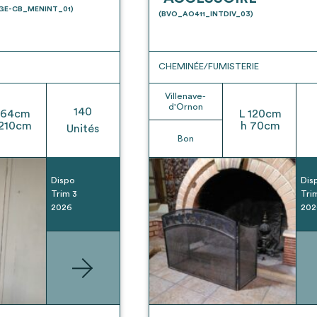
t son envoi ne vaut aucunement réservation.
UGE-CB_MENINT_01)
(BVO_AO411_INTDIV_03)
CHEMINÉE/FUMISTERIE
Villenave-
d'Ornon
140
64
cm
L
120
cm
210
cm
h
70
cm
Unités
Bon
Dispo
Dis
Trim 3
Tri
2026
202