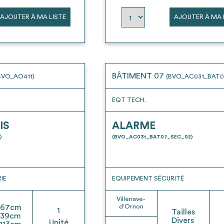
AJOUTER À MA LISTE
AJOUTER À MA 
BÂTIMENT 07
BVO_AO411)
(BVO_AC031_BAT0
EQT TECH.
IS
ALARME
)
(BVO_AC031_BAT07_SEC_02)
IE
EQUIPEMENT SÉCURITÉ
Villenave-
67
cm
d'Ornon
1
Tailles
39
cm
Divers
Unité