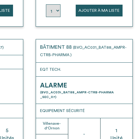
LISTE
AJOUTER À MA LISTE
BÂTIMENT 88
7)
(BVO_AC031_BAT88_AMPR-
CTRB-PHARMA )
EQT TECH.
ALARME
(BVO_AC031_BAT88_AMPR-CTRB-PHARMA
_SEC_07)
EQUIPEMENT SÉCURITÉ
Villenave-
d'Ornon
5
1
-
Unités
Unité