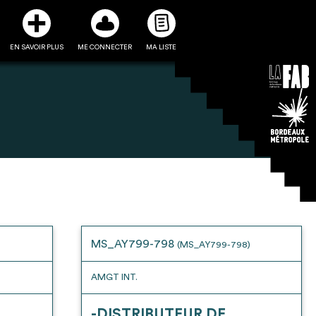
EN SAVOIR PLUS
ME CONNECTER
MA LISTE
3
5
ste et ses fiches
Être recontacté afin d’obtenir
l’utiliser comme
plus de renseignements sur les
e à la conception
modalités et stratégies de
MS_AY799-798
(MS_AY799-798)
projet
récupérations envisageables
AMGT INT.
-DISTRIBUTEUR DE