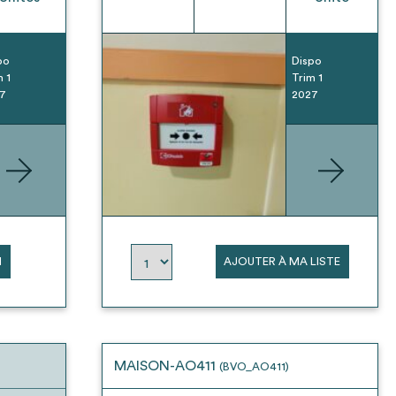
po
Dispo
m 1
Trim 1
7
2027
N
AJOUTER À MA LISTE
MAISON-AO411
(BVO_AO411)