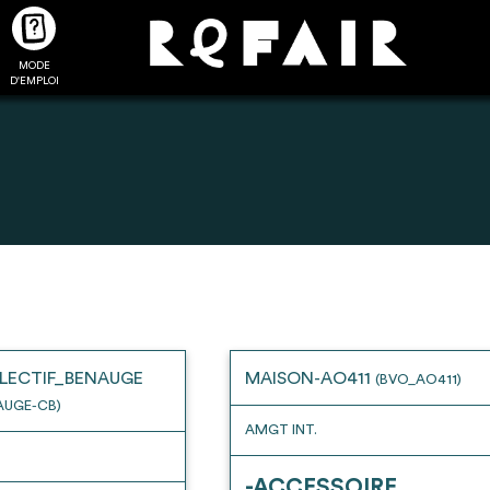
MODE
CTUALITÉS
FAQ
POUR ALLER PLUS LOIN
D'EMPLOI
2
4
onnnecté,
Ajouter les matériaux
Exporter sa li
les dossiers
intéressants à "
ma liste
"
produits pour 
 de chaque
Transmettre sa liste de
un outil d’aid
LECTIF_BENAUGE
MAISON-AO411
(BVO_AO411)
ment
manifestation d'intérêt pour
de 
AUGE-CB)
les matériaux sélectionnés
AMGT INT.
-ACCESSOIRE