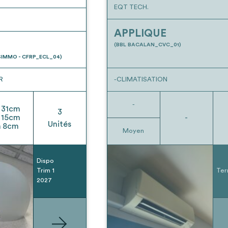
EQT TECH.
APPLIQUE
(BBL BACALAN_CVC_01)
IMMO - CFRP_ECL_04)
R
-CLIMATISATION
-
31
cm
3
15
cm
-
Unités
h
8
cm
Moyen
Dispo
Trim 1
Ter
2027