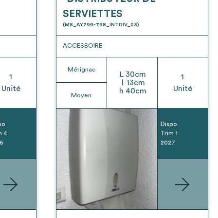
SERVIETTES
(MS_AY799-798_INTDIV_03)
ACCESSOIRE
Mérignac
L
30
cm
1
1
l
13
cm
Unité
Unité
h
40
cm
Moyen
po
Dispo
m 4
Trim 1
6
2027