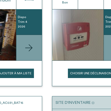
113
cm
Bon
Dispo
Dis
Trim 4
Tri
2026
202
AJOUTER À MA LISTE
CHOISIR UNE DÉCLINAISO
SITE D'INVENTAIRE
O_AC031_BAT15
(-)