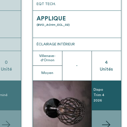
EQT TECH.
APPLIQUE
(BVO_AO411_ECL_02)
ÉCLAIRAGE INTÉRIEUR
Villenave-
d'Ornon
0
4
-
Unité
Unités
Moyen
Dispo
miné
Trim 4
2026