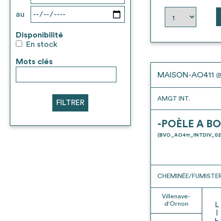
au
Disponibilité
En stock
Mots clés
MAISON-AO411
(
AMGT INT.
FILTRER
-POÈLE A BO
(BVO_AO411_INTDIV_02
CHEMINÉE/FUMISTER
Villenave-
d'Ornon
L
l