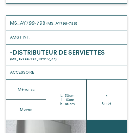
MS_AY799-798
(MS_AY799-798)
AMGT INT.
-DISTRIBUTEUR DE SERVIETTES
(MS_AY799-798_INTDIV_03)
ACCESSOIRE
Mérignac
L
30
cm
1
l
13
cm
Unité
h
40
cm
Moyen