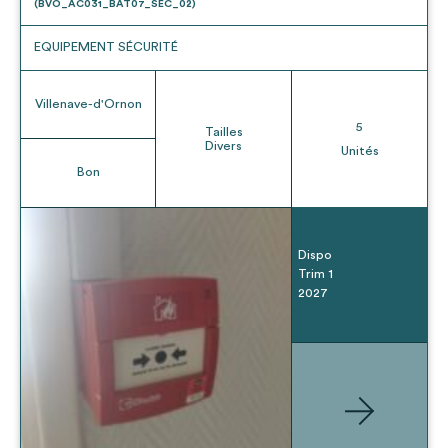
(BVO_AC031_BAT07_SEC_02)
EQUIPEMENT SÉCURITÉ
Villenave-d'Ornon
5
Tailles
Divers
Unités
Bon
Dispo
Trim 1
2027