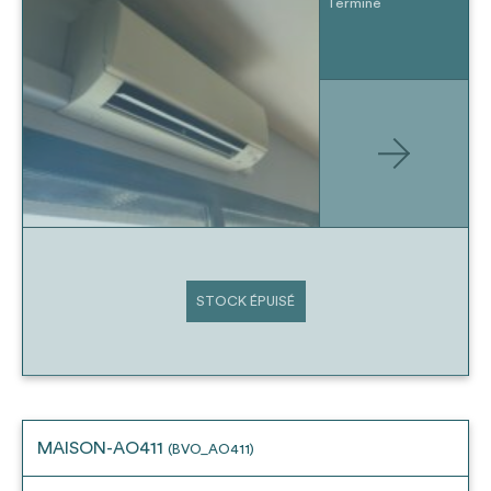
Terminé
STOCK ÉPUISÉ
MAISON-AO411
(BVO_AO411)