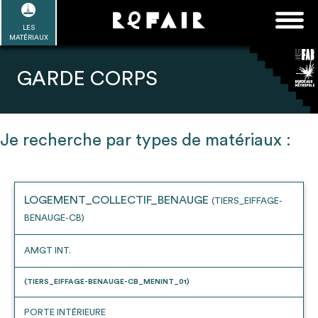
Passer
FAQ
Rechercher :
au
LES
POUR ALLER PLUS LOIN
EN SAVOIR PLUS
ME CONNECTER
MA LISTE
MATÉRIAUX
contenu
Refair mode d'emploi
GARDE CORPS
Je recherche par types de matériaux :
1
Se connecter / Se créer un compte
LOGEMENT_COLLECTIF_BENAUGE
(TIERS_EIFFAGE-
BENAUGE-CB)
2
Une fois connnecté, Télécharger les
dossiers Ressources de chaque bâtiment
AMGT INT.
(TIERS_EIFFAGE-BENAUGE-CB_MENINT_01)
PORTE INTÉRIEURE