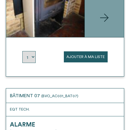
AJOUTER À MA LISTE
BÂTIMENT 07
(BVO_AC031_BAT07)
EQT TECH.
ALARME