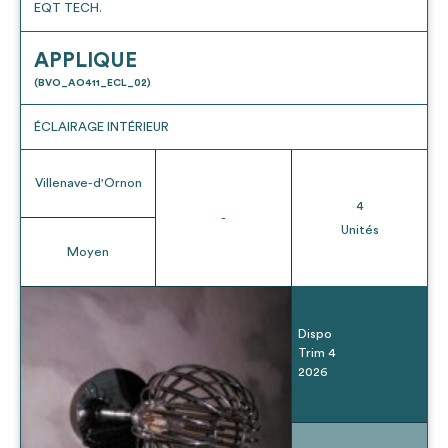
EQT TECH.
APPLIQUE
(BVO_AO411_ECL_02)
ÉCLAIRAGE INTÉRIEUR
Villenave-d'Ornon
4
-
Unités
Moyen
Dispo
Trim 4
2026