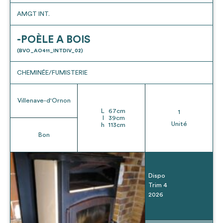
AMGT INT.
-POÈLE A BOIS
(BVO_AO411_INTDIV_02)
CHEMINÉE/FUMISTERIE
Villenave-d'Ornon
L
67
cm
1
l
39
cm
Unité
h
113
cm
Bon
Dispo
Trim 4
2026