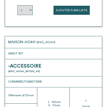
envisageables
AJOUTER À MA LISTE
* Attention, l’ajout des matériaux à sa liste et son envoi ne
vaut aucunement réservation.
voir
FAQ
MAISON-AO411
(BVO_AO411)
AMGT INT.
-ACCESSOIRE
(BVO_AO411_INTDIV_03)
CHEMINÉE/FUMISTERIE
Villenave-d'Ornon
1
L
120
cm
h
70
cm
Unité