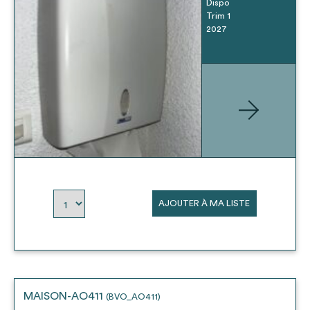
Dispo
Trim 1
2027
AJOUTER À MA LISTE
MAISON-AO411
(BVO_AO411)