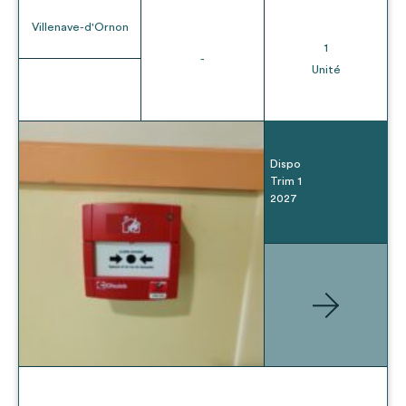
Villenave-d'Ornon
1
-
Unité
Dispo
Trim 1
2027