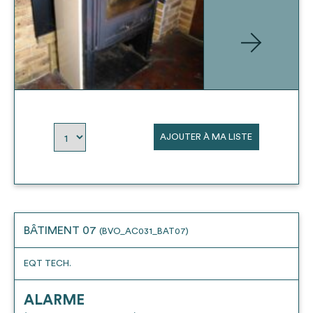
AJOUTER À MA LISTE
BÂTIMENT 07
(BVO_AC031_BAT07)
EQT TECH.
ALARME