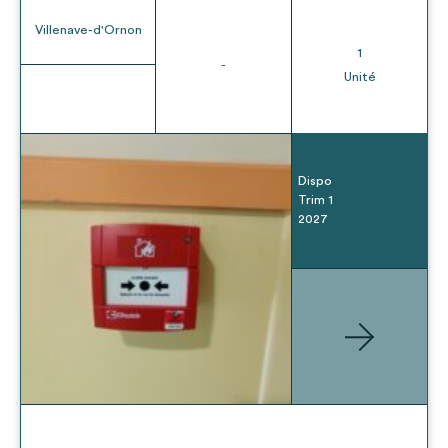
Villenave-d'Ornon
1
-
Unité
Dispo
Trim 1
2027