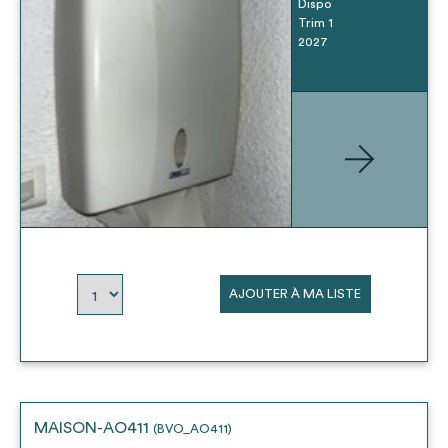
Dispo
Trim 1
2027
AJOUTER À MA LISTE
MAISON-AO411
(BVO_AO411)