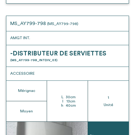
MS_AY799-798
(MS_AY799-798)
AMGT INT.
-DISTRIBUTEUR DE SERVIETTES
(MS_AY799-798_INTDIV_03)
ACCESSOIRE
Mérignac
L
30
cm
1
l
13
cm
Unité
h
40
cm
Moyen