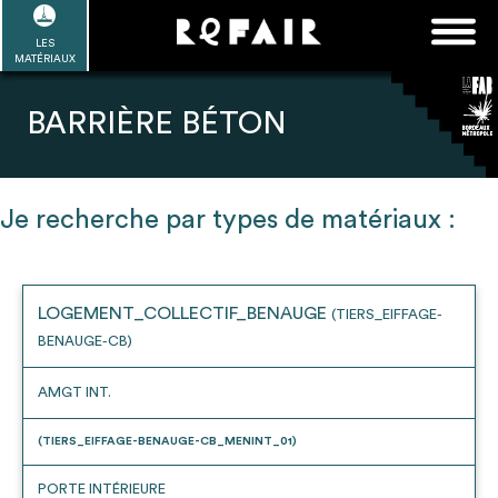
Passer
FAQ
Rechercher :
au
LES
POUR ALLER PLUS LOIN
EN SAVOIR PLUS
ME CONNECTER
MA LISTE
MATÉRIAUX
contenu
Refair mode d'emploi
BARRIÈRE BÉTON
Je recherche par types de matériaux :
1
Se connecter / Se créer un compte
LOGEMENT_COLLECTIF_BENAUGE
(TIERS_EIFFAGE-
BENAUGE-CB)
2
Une fois connnecté, Télécharger les
dossiers Ressources de chaque bâtiment
AMGT INT.
(TIERS_EIFFAGE-BENAUGE-CB_MENINT_01)
PORTE INTÉRIEURE