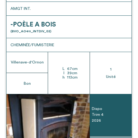
AMGT INT.
-POÈLE A BOIS
(BVO_AO411_INTDIV_02)
CHEMINÉE/FUMISTERIE
Villenave-d'Ornon
L
67
cm
1
l
39
cm
Unité
h
113
cm
Bon
Dispo
Trim 4
2026