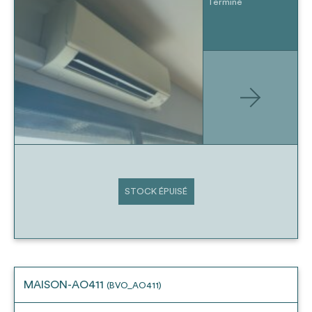
Terminé
STOCK ÉPUISÉ
MAISON-AO411
(BVO_AO411)