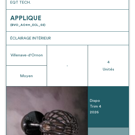
EQT TECH.
APPLIQUE
(BVO_AO411_ECL_02)
ÉCLAIRAGE INTÉRIEUR
Villenave-d'Ornon
4
-
Unités
Moyen
Dispo
Trim 4
2026