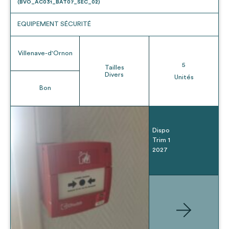
(BVO_AC031_BAT07_SEC_02)
EQUIPEMENT SÉCURITÉ
Villenave-d'Ornon
5
Tailles
Divers
Unités
Bon
Dispo
Trim 1
2027