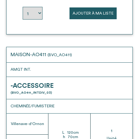
envisageables
AJOUTER À MA LISTE
* Attention, l’ajout des matériaux à sa liste et son envoi ne
vaut aucunement réservation.
voir
FAQ
MAISON-AO411
(BVO_AO411)
AMGT INT.
-ACCESSOIRE
(BVO_AO411_INTDIV_03)
CHEMINÉE/FUMISTERIE
Villenave-d'Ornon
1
L
120
cm
h
70
cm
Unité