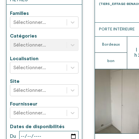
* Attention, l’ajout des matériaux à sa liste e
(TIERS_EIFFAGE-BENA
voir
FAQ
Familles
Sélectionner...
PORTE INTÉRIEURE
Catégories
Sélectionner...
Bordeaux
l
h
Localisation
bon
Sélectionner...
Site
Sélectionner...
Fournisseur
Sélectionner...
Dates de disponibilités
Du