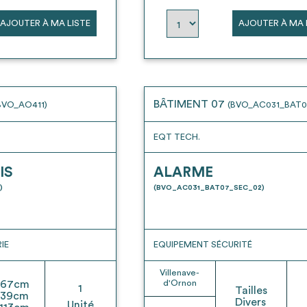
AJOUTER À MA LISTE
AJOUTER À MA 
BÂTIMENT 07
BVO_AO411)
(BVO_AC031_BAT0
EQT TECH.
IS
ALARME
)
(BVO_AC031_BAT07_SEC_02)
IE
EQUIPEMENT SÉCURITÉ
Villenave-
67
cm
d'Ornon
1
Tailles
39
cm
Divers
Unité