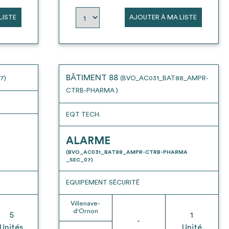
LISTE
AJOUTER À MA LISTE
BÂTIMENT 88
7)
(BVO_AC031_BAT88_AMPR-
CTRB-PHARMA )
EQT TECH.
ALARME
(BVO_AC031_BAT88_AMPR-CTRB-PHARMA
_SEC_07)
EQUIPEMENT SÉCURITÉ
Villenave-
d'Ornon
5
1
-
Unités
Unité