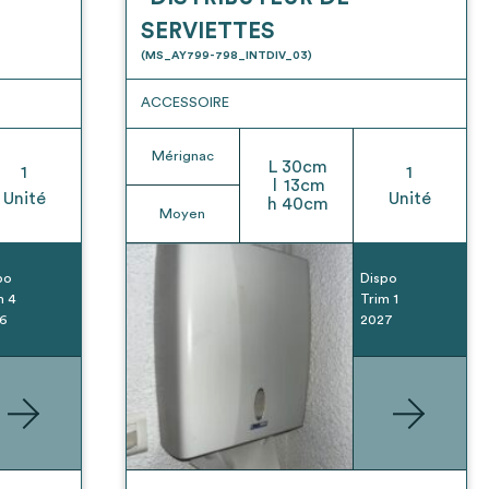
SERVIETTES
(MS_AY799-798_INTDIV_03)
ACCESSOIRE
Mérignac
L
30
cm
1
1
l
13
cm
Unité
Unité
h
40
cm
Moyen
po
Dispo
m 4
Trim 1
6
2027