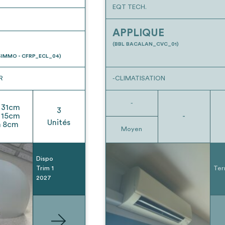
EQT TECH.
APPLIQUE
(BBL BACALAN_CVC_01)
IMMO - CFRP_ECL_04)
R
-CLIMATISATION
-
31
cm
3
15
cm
-
Unités
h
8
cm
Moyen
Dispo
Trim 1
Ter
2027