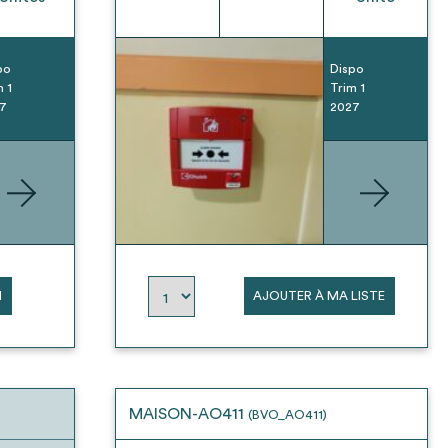
po
Dispo
m 1
Trim 1
7
2027
N
AJOUTER À MA LISTE
MAISON-AO411
(BVO_AO411)