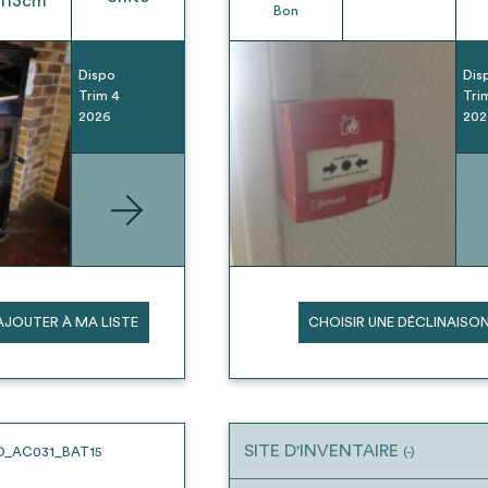
113
cm
Bon
Dispo
Dis
Trim 4
Tri
2026
202
AJOUTER À MA LISTE
CHOISIR UNE DÉCLINAISO
SITE D'INVENTAIRE
O_AC031_BAT15
(-)