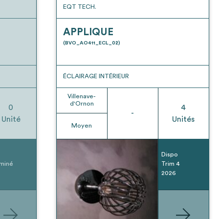
EQT TECH.
APPLIQUE
(BVO_AO411_ECL_02)
ÉCLAIRAGE INTÉRIEUR
Villenave-
d'Ornon
0
4
-
Unité
Unités
Moyen
Dispo
miné
Trim 4
2026