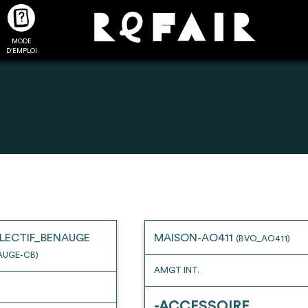
MODE
CTUALITÉS
FAQ
POUR ALLER PLUS LOIN
D'EMPLOI
2
4
onnnecté,
Ajouter les matériaux
Exporter sa li
les dossiers
intéressants à "
ma liste
"
produits pour 
 de chaque
Transmettre sa liste de
un outil d’aid
LECTIF_BENAUGE
MAISON-AO411
(BVO_AO411)
ment
manifestation d'intérêt pour
de 
AUGE-CB)
les matériaux sélectionnés
AMGT INT.
-ACCESSOIRE