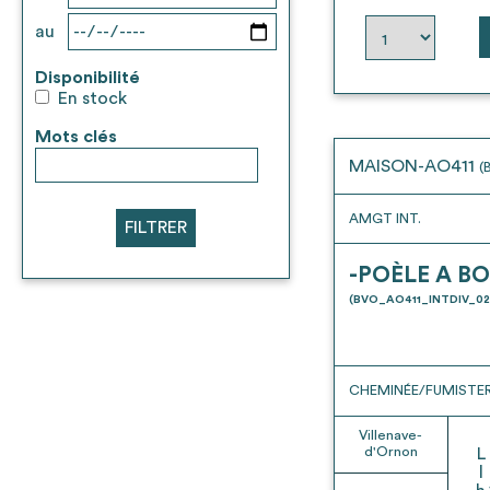
au
Disponibilité
En stock
Mots clés
MAISON-AO411
(
AMGT INT.
FILTRER
-POÈLE A BO
(BVO_AO411_INTDIV_02
CHEMINÉE/FUMISTER
Villenave-
d'Ornon
L
l