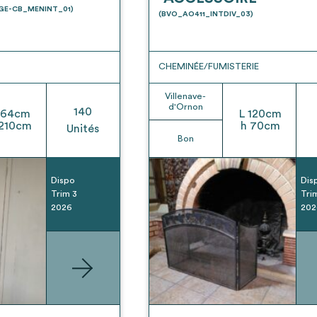
t son envoi ne vaut aucunement réservation.
UGE-CB_MENINT_01)
(BVO_AO411_INTDIV_03)
CHEMINÉE/FUMISTERIE
Villenave-
d'Ornon
140
64
cm
L
120
cm
210
cm
h
70
cm
Unités
Bon
Dispo
Dis
Trim 3
Tri
2026
202