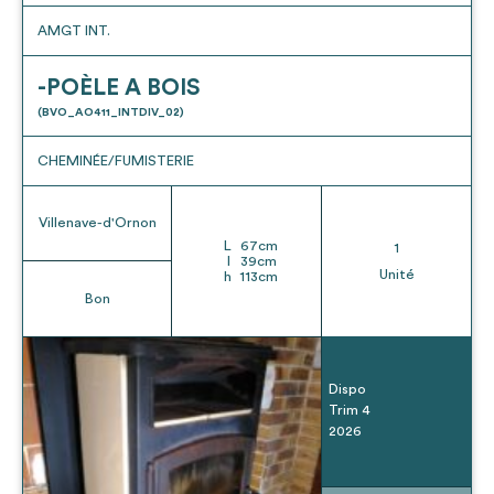
AMGT INT.
-POÈLE A BOIS
(BVO_AO411_INTDIV_02)
CHEMINÉE/FUMISTERIE
Villenave-d'Ornon
L
67
cm
1
l
39
cm
Unité
h
113
cm
Bon
Dispo
Trim 4
2026