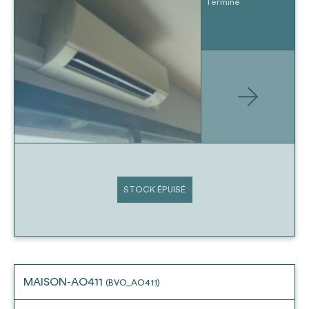
Terminé
STOCK ÉPUISÉ
MAISON-AO411
(BVO_AO411)