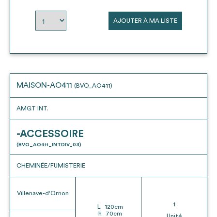
envisageables
AJOUTER À MA LISTE
* Attention, l’ajout des matériaux à sa liste et son envoi ne
vaut aucunement réservation.
voir
FAQ
MAISON-AO411
(BVO_AO411)
AMGT INT.
-ACCESSOIRE
(BVO_AO411_INTDIV_03)
CHEMINÉE/FUMISTERIE
Villenave-d'Ornon
1
L
120
cm
h
70
cm
Unité