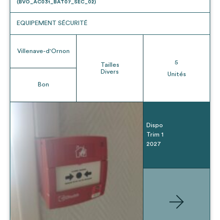
(BVO_AC031_BAT07_SEC_02)
EQUIPEMENT SÉCURITÉ
Villenave-d'Ornon
5
Tailles
Divers
Unités
Bon
Dispo
Trim 1
2027