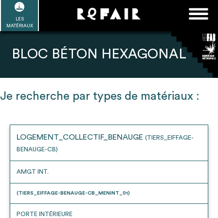
Passer
FAQ
Rechercher :
au
LES
POUR ALLER PLUS LOIN
EN SAVOIR PLUS
ME CONNECTER
MA LISTE
MATÉRIAUX
contenu
Refair mode d'emploi
BLOC BÉTON HEXAGONAL
Je recherche par types de matériaux :
1
Se connecter / Se créer un compte
LOGEMENT_COLLECTIF_BENAUGE
(TIERS_EIFFAGE-
BENAUGE-CB)
2
Une fois connnecté, Télécharger les
dossiers Ressources de chaque bâtiment
AMGT INT.
(TIERS_EIFFAGE-BENAUGE-CB_MENINT_01)
PORTE INTÉRIEURE