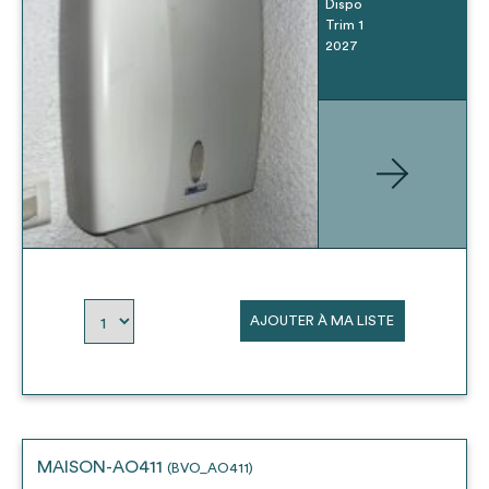
Dispo
Trim 1
2027
AJOUTER À MA LISTE
MAISON-AO411
(BVO_AO411)