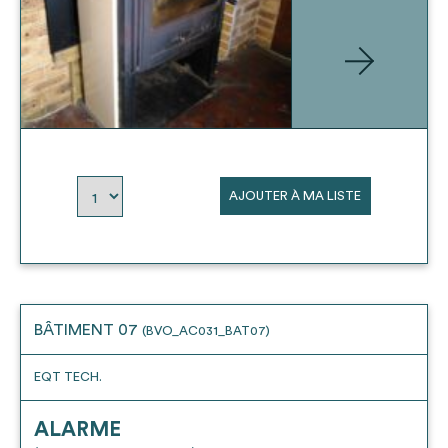
AJOUTER À MA LISTE
BÂTIMENT 07
(BVO_AC031_BAT07)
EQT TECH.
ALARME