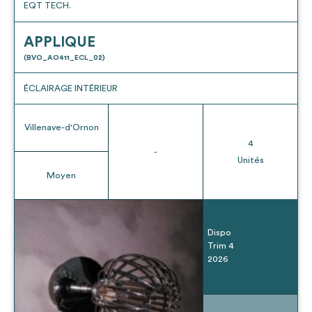
EQT TECH.
APPLIQUE
(BVO_AO411_ECL_02)
ÉCLAIRAGE INTÉRIEUR
Villenave-d'Ornon
4
-
Unités
Moyen
Dispo
Trim 4
2026