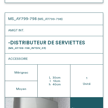
MS_AY799-798
(MS_AY799-798)
AMGT INT.
-DISTRIBUTEUR DE SERVIETTES
(MS_AY799-798_INTDIV_03)
ACCESSOIRE
Mérignac
L
30
cm
1
l
13
cm
Unité
h
40
cm
Moyen