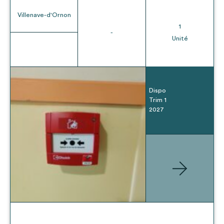
Villenave-d'Ornon
1
-
Unité
Dispo
Trim 1
2027