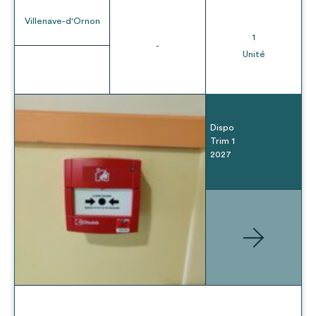
Villenave-d'Ornon
1
-
Unité
Dispo
Trim 1
2027