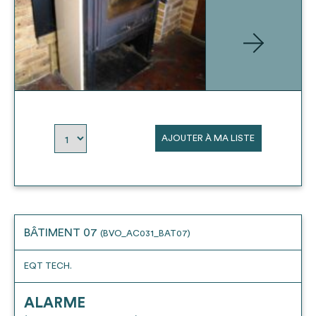
AJOUTER À MA LISTE
BÂTIMENT 07
(BVO_AC031_BAT07)
EQT TECH.
ALARME