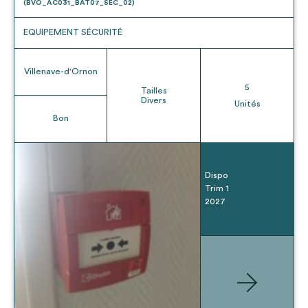
(BVO_AC031_BAT07_SEC_02)
EQUIPEMENT SÉCURITÉ
Villenave-d'Ornon
5
Tailles
Divers
Unités
Bon
Dispo
Trim 1
2027