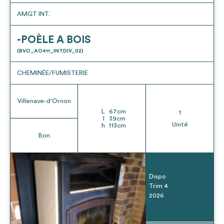
AMGT INT.
-POÈLE A BOIS
(BVO_AO411_INTDIV_02)
CHEMINÉE/FUMISTERIE
Villenave-d'Ornon
L
67
cm
1
l
39
cm
Unité
h
113
cm
Bon
Dispo
Trim 4
2026