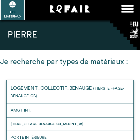
Passer
FAQ
Rechercher :
au
LES
POUR ALLER PLUS LOIN
EN SAVOIR PLUS
ME CONNECTER
MA LISTE
MATÉRIAUX
contenu
Refair mode d'emploi
PIERRE
Je recherche par types de matériaux :
1
Se connecter / Se créer un compte
LOGEMENT_COLLECTIF_BENAUGE
(TIERS_EIFFAGE-
BENAUGE-CB)
2
Une fois connnecté, Télécharger les
dossiers Ressources de chaque bâtiment
AMGT INT.
(TIERS_EIFFAGE-BENAUGE-CB_MENINT_01)
PORTE INTÉRIEURE