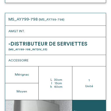
MS_AY799-798
(MS_AY799-798)
AMGT INT.
-DISTRIBUTEUR DE SERVIETTES
(MS_AY799-798_INTDIV_03)
ACCESSOIRE
Mérignac
L
30
cm
1
l
13
cm
Unité
h
40
cm
Moyen