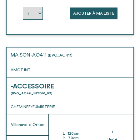
envisageables
AJOUTER À MA LISTE
* Attention, l’ajout des matériaux à sa liste et son envoi ne
vaut aucunement réservation.
voir
FAQ
MAISON-AO411
(BVO_AO411)
AMGT INT.
-ACCESSOIRE
(BVO_AO411_INTDIV_03)
CHEMINÉE/FUMISTERIE
Villenave-d'Ornon
1
L
120
cm
h
70
cm
Unité