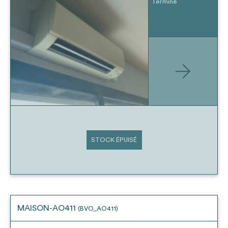
Terminé
STOCK ÉPUISÉ
MAISON-AO411
(BVO_AO411)