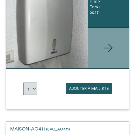
Dispo
Trim 1
2027
AJOUTER À MA LISTE
MAISON-AO411
(BVO_AO411)