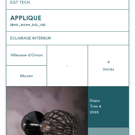
EQT TECH.
APPLIQUE
(BVO_AO411_ECL_02)
ÉCLAIRAGE INTÉRIEUR
Villenave-d'Ornon
4
-
Unités
Moyen
Dispo
Trim 4
2026