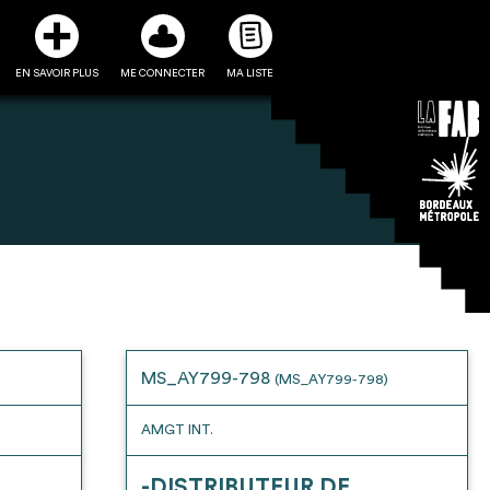
EN SAVOIR PLUS
ME CONNECTER
MA LISTE
3
5
ste et ses fiches
Être recontacté afin d’obtenir
l’utiliser comme
plus de renseignements sur les
e à la conception
modalités et stratégies de
MS_AY799-798
(MS_AY799-798)
projet
récupérations envisageables
AMGT INT.
-DISTRIBUTEUR DE