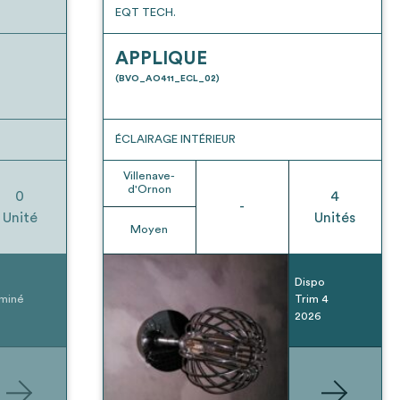
EQT TECH.
APPLIQUE
(BVO_AO411_ECL_02)
ÉCLAIRAGE INTÉRIEUR
Villenave-
d'Ornon
0
4
-
Unité
Unités
Moyen
Dispo
miné
Trim 4
2026