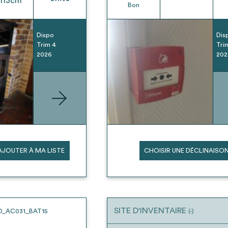
113
cm
Bon
Dispo
Dis
Trim 4
Tri
2026
202
AJOUTER À MA LISTE
CHOISIR UNE DÉCLINAISO
SITE D'INVENTAIRE
O_AC031_BAT15
(-)