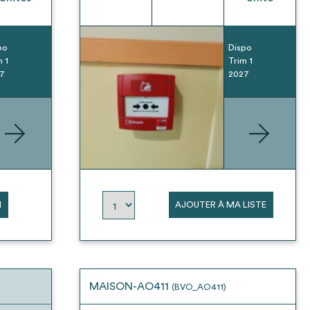
po
Dispo
m 1
Trim 1
7
2027
N
AJOUTER À MA LISTE
MAISON-AO411
(BVO_AO411)