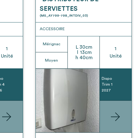
SERVIETTES
(MS_AY799-798_INTDIV_03)
ACCESSOIRE
Mérignac
L
30
cm
1
1
l
13
cm
Unité
Unité
h
40
cm
Moyen
po
Dispo
m 4
Trim 1
6
2027