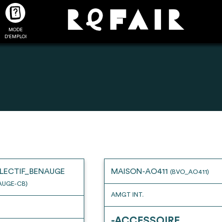
MODE
CTUALITÉS
FAQ
POUR ALLER PLUS LOIN
D'EMPLOI
2
4
onnnecté,
Ajouter les matériaux
Exporter sa li
les dossiers
intéressants à "
ma liste
"
produits pour 
 de chaque
Transmettre sa liste de
un outil d’aid
LECTIF_BENAUGE
MAISON-AO411
(BVO_AO411)
ment
manifestation d'intérêt pour
de 
AUGE-CB)
les matériaux sélectionnés
AMGT INT.
-ACCESSOIRE