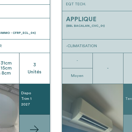
EQT TECH.
APPLIQUE
(BBL BACALAN_CVC_01)
IMMO - CFRP_ECL_04)
R
-CLIMATISATION
-
31
cm
3
15
cm
-
Unités
h
8
cm
Moyen
Dispo
Trim 1
Ter
2027