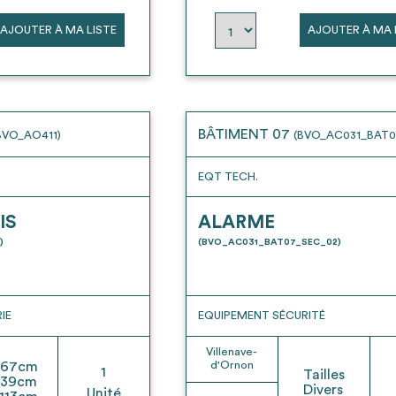
AJOUTER À MA LISTE
AJOUTER À MA 
BÂTIMENT 07
BVO_AO411)
(BVO_AC031_BAT0
EQT TECH.
IS
ALARME
)
(BVO_AC031_BAT07_SEC_02)
IE
EQUIPEMENT SÉCURITÉ
Villenave-
67
cm
d'Ornon
1
Tailles
39
cm
Divers
Unité