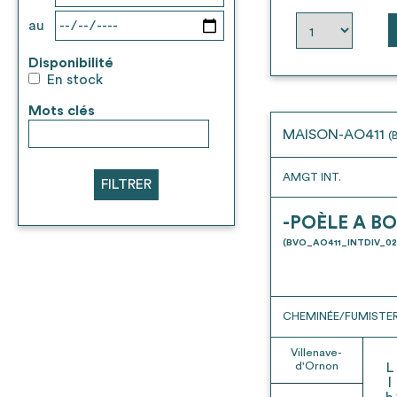
au
Disponibilité
En stock
Mots clés
MAISON-AO411
(
AMGT INT.
FILTRER
-POÈLE A BO
(BVO_AO411_INTDIV_02
CHEMINÉE/FUMISTER
Villenave-
d'Ornon
L
l