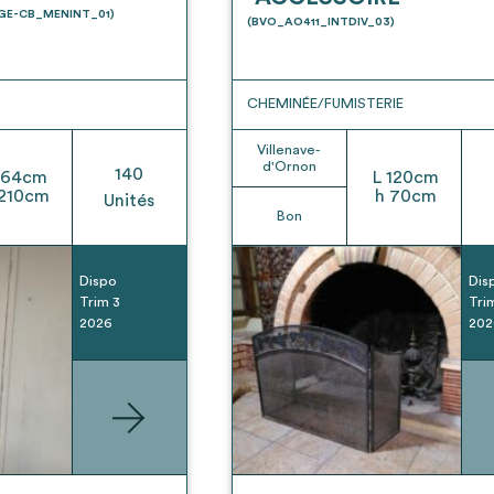
t son envoi ne vaut aucunement réservation.
UGE-CB_MENINT_01)
(BVO_AO411_INTDIV_03)
CHEMINÉE/FUMISTERIE
Villenave-
d'Ornon
140
64
cm
L
120
cm
210
cm
h
70
cm
Unités
Bon
Dispo
Dis
Trim 3
Tri
2026
202