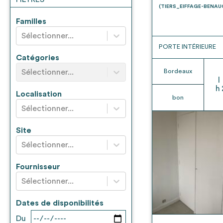
* Attention, l’ajout des matériaux à sa liste e
(TIERS_EIFFAGE-BENA
voir
FAQ
Familles
Sélectionner...
PORTE INTÉRIEURE
Catégories
Sélectionner...
Bordeaux
l
h
Localisation
bon
Sélectionner...
Site
Sélectionner...
Fournisseur
Sélectionner...
Dates de disponibilités
Du