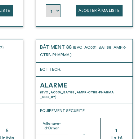
LISTE
AJOUTER À MA LISTE
BÂTIMENT 88
7)
(BVO_AC031_BAT88_AMPR-
CTRB-PHARMA )
EQT TECH.
ALARME
(BVO_AC031_BAT88_AMPR-CTRB-PHARMA
_SEC_07)
EQUIPEMENT SÉCURITÉ
Villenave-
d'Ornon
5
1
-
Unités
Unité