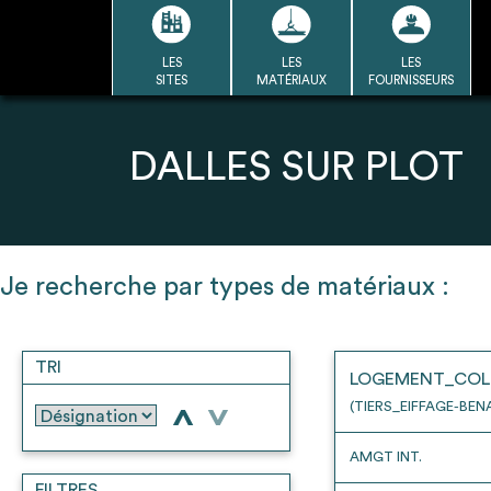
Passer
au
contenu
LES
LES
LES
LA BASE
LA DÉMARCHE
A
SITES
MATÉRIAUX
FOURNISSEURS
DU RÉEMPLOI
Refair mode d'emploi
DALLES SUR PLOT
1
Je recherche par types de matériaux :
Une fois c
Se connecter / Se créer un
Télécharger 
compte
TRI
Ressources
LOGEMENT_COL
bâti
(TIERS_EIFFAGE-BEN
>
>
AMGT INT.
FILTRES