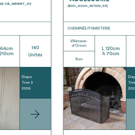
t son envoi ne vaut aucunement réservation.
UGE-CB_MENINT_01)
(BVO_AO411_INTDIV_03)
CHEMINÉE/FUMISTERIE
Villenave-
d'Ornon
140
64
cm
L
120
cm
210
cm
h
70
cm
Unités
Bon
Dispo
Dis
Trim 3
Tri
2026
202