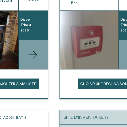
113
cm
Bon
Dispo
Dis
Trim 4
Tri
2026
202
AJOUTER À MA LISTE
CHOISIR UNE DÉCLINAISO
SITE D'INVENTAIRE
O_AC031_BAT15
(-)