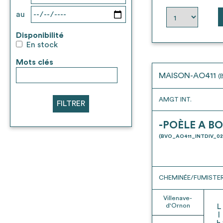
au
Disponibilité
En stock
Mots clés
MAISON-AO411
(
AMGT INT.
FILTRER
-POÈLE A BO
(BVO_AO411_INTDIV_02
CHEMINÉE/FUMISTER
Villenave-
d'Ornon
L
l