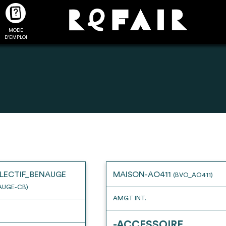
MODE
CTUALITÉS
FAQ
POUR ALLER PLUS LOIN
D'EMPLOI
2
4
onnnecté,
Ajouter les matériaux
Exporter sa li
les dossiers
intéressants à "
ma liste
"
produits pour 
 de chaque
Transmettre sa liste de
un outil d’aid
LECTIF_BENAUGE
MAISON-AO411
(BVO_AO411)
ment
manifestation d'intérêt pour
de 
AUGE-CB)
les matériaux sélectionnés
AMGT INT.
-ACCESSOIRE