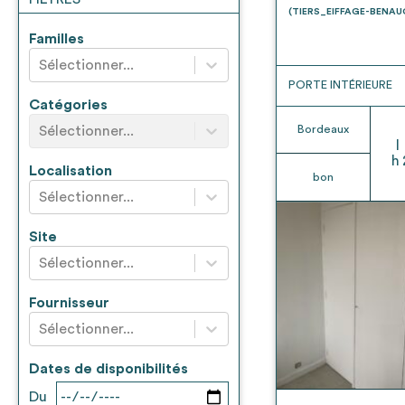
* Attention, l’ajout des matériaux à sa liste e
(TIERS_EIFFAGE-BENA
voir
FAQ
Familles
Sélectionner...
PORTE INTÉRIEURE
Catégories
Sélectionner...
Bordeaux
l
h
Localisation
bon
Sélectionner...
Site
Sélectionner...
Fournisseur
Sélectionner...
Dates de disponibilités
Du