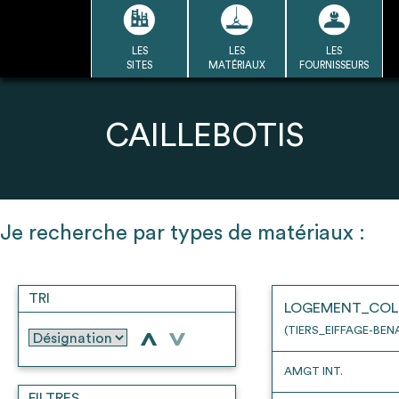
Passer
au
contenu
LES
LES
LES
LA BASE
LA DÉMARCHE
A
SITES
MATÉRIAUX
FOURNISSEURS
DU RÉEMPLOI
Refair mode d'emploi
CAILLEBOTIS
1
Je recherche par types de matériaux :
Une fois c
Se connecter / Se créer un
Télécharger 
compte
TRI
Ressources
LOGEMENT_COL
bâti
(TIERS_EIFFAGE-BEN
>
>
AMGT INT.
FILTRES