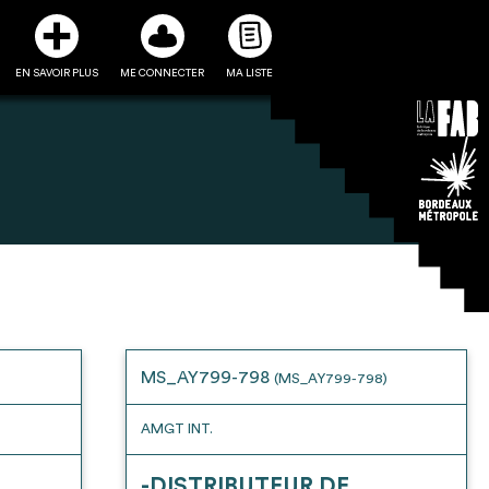
EN SAVOIR PLUS
ME CONNECTER
MA LISTE
3
5
ste et ses fiches
Être recontacté afin d’obtenir
l’utiliser comme
plus de renseignements sur les
e à la conception
modalités et stratégies de
MS_AY799-798
(MS_AY799-798)
projet
récupérations envisageables
AMGT INT.
-DISTRIBUTEUR DE