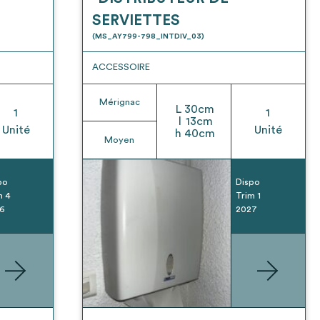
SERVIETTES
(MS_AY799-798_INTDIV_03)
ACCESSOIRE
Mérignac
L
30
cm
1
1
l
13
cm
Unité
Unité
h
40
cm
Moyen
po
Dispo
m 4
Trim 1
6
2027