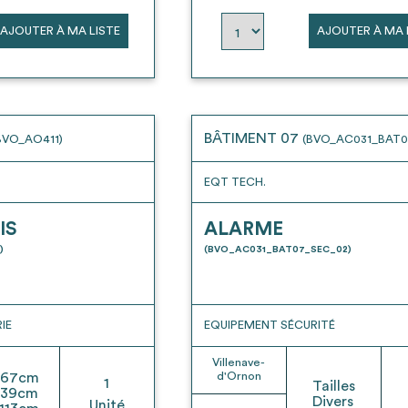
AJOUTER À MA LISTE
AJOUTER À MA 
BÂTIMENT 07
BVO_AO411)
(BVO_AC031_BAT0
EQT TECH.
IS
ALARME
)
(BVO_AC031_BAT07_SEC_02)
IE
EQUIPEMENT SÉCURITÉ
Villenave-
67
cm
d'Ornon
1
Tailles
39
cm
Divers
Unité