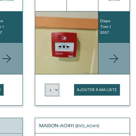
po
Dispo
m 1
Trim 1
7
2027
N
AJOUTER À MA LISTE
MAISON-AO411
(BVO_AO411)