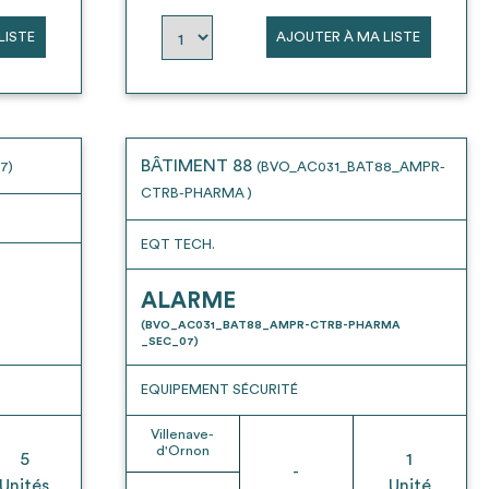
LISTE
AJOUTER À MA LISTE
BÂTIMENT 88
7)
(BVO_AC031_BAT88_AMPR-
CTRB-PHARMA )
EQT TECH.
ALARME
(BVO_AC031_BAT88_AMPR-CTRB-PHARMA
_SEC_07)
EQUIPEMENT SÉCURITÉ
Villenave-
d'Ornon
5
1
-
Unités
Unité