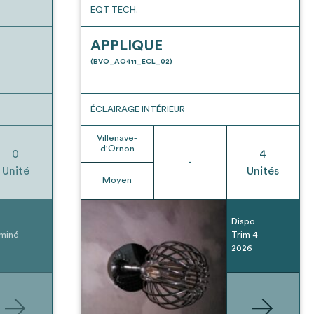
EQT TECH.
APPLIQUE
(BVO_AO411_ECL_02)
ÉCLAIRAGE INTÉRIEUR
Villenave-
d'Ornon
0
4
-
Unité
Unités
Moyen
Dispo
miné
Trim 4
2026