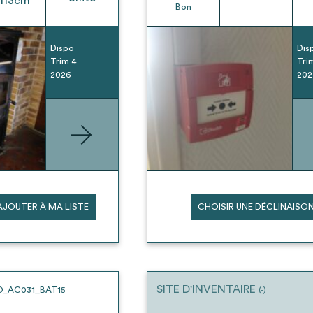
113
cm
Bon
Dispo
Dis
Trim 4
Tri
2026
202
AJOUTER À MA LISTE
CHOISIR UNE DÉCLINAISO
SITE D'INVENTAIRE
O_AC031_BAT15
(-)