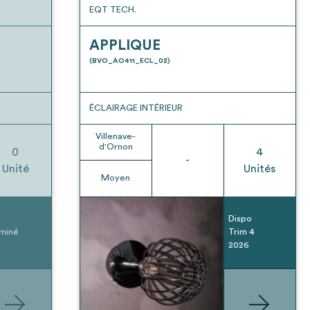
EQT TECH.
APPLIQUE
(BVO_AO411_ECL_02)
ÉCLAIRAGE INTÉRIEUR
Villenave-
d'Ornon
0
4
-
Unité
Unités
Moyen
Dispo
miné
Trim 4
2026