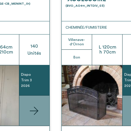
t son envoi ne vaut aucunement réservation.
UGE-CB_MENINT_01)
(BVO_AO411_INTDIV_03)
CHEMINÉE/FUMISTERIE
Villenave-
d'Ornon
140
64
cm
L
120
cm
210
cm
h
70
cm
Unités
Bon
Dispo
Dis
Trim 3
Tri
2026
202