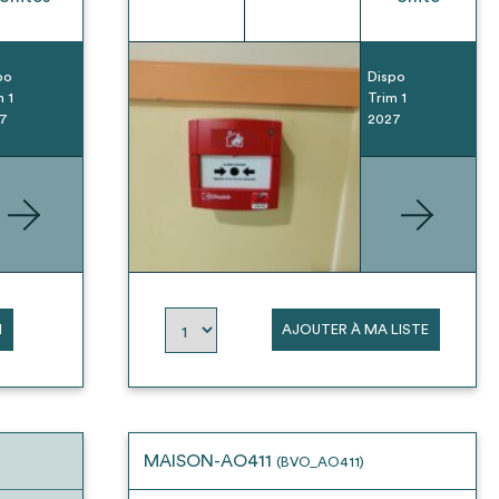
po
Dispo
m 1
Trim 1
7
2027
N
AJOUTER À MA LISTE
MAISON-AO411
(BVO_AO411)