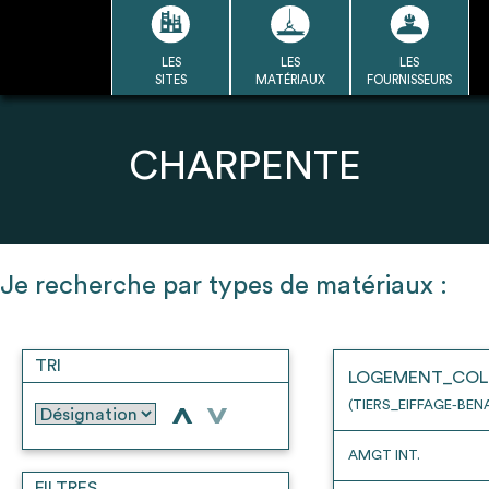
Passer
au
contenu
LES
LES
LES
LA BASE
LA DÉMARCHE
A
SITES
MATÉRIAUX
FOURNISSEURS
DU RÉEMPLOI
Refair mode d'emploi
CHARPENTE
1
Je recherche par types de matériaux :
Une fois c
Se connecter / Se créer un
Télécharger 
compte
TRI
Ressources
LOGEMENT_COL
bâti
(TIERS_EIFFAGE-BEN
>
>
AMGT INT.
FILTRES