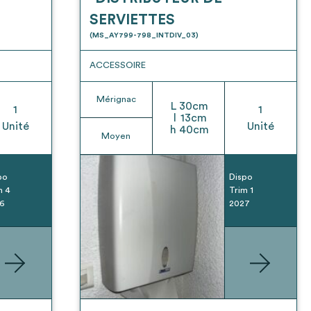
SERVIETTES
(MS_AY799-798_INTDIV_03)
ACCESSOIRE
Mérignac
L
30
cm
1
1
l
13
cm
Unité
Unité
h
40
cm
Moyen
po
Dispo
m 4
Trim 1
6
2027