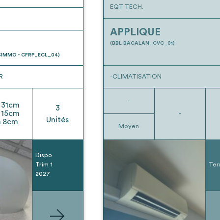
EQT TECH.
APPLIQUE
(BBL BACALAN_CVC_01)
IMMO - CFRP_ECL_04)
R
-CLIMATISATION
-
31
cm
3
15
cm
-
Unités
h
8
cm
Moyen
Dispo
Trim 1
Ter
2027