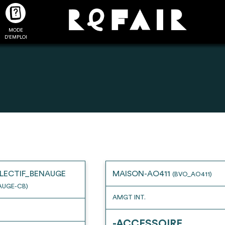
MODE
CTUALITÉS
FAQ
POUR ALLER PLUS LOIN
D'EMPLOI
2
4
onnnecté,
Ajouter les matériaux
Exporter sa li
les dossiers
intéressants à "
ma liste
"
produits pour 
 de chaque
Transmettre sa liste de
un outil d’aid
LECTIF_BENAUGE
MAISON-AO411
(BVO_AO411)
ment
manifestation d'intérêt pour
de 
AUGE-CB)
les matériaux sélectionnés
AMGT INT.
-ACCESSOIRE