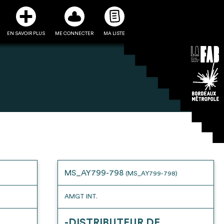
EN SAVOIR PLUS
ME CONNECTER
MA LISTE
3
5
ste et ses fiches
Être recontacté afin d’obtenir
l’utiliser comme
plus de renseignements sur les
e à la conception
modalités et stratégies de
MS_AY799-798
(MS_AY799-798)
projet
récupérations envisageables
AMGT INT.
-DISTRIBUTEUR DE