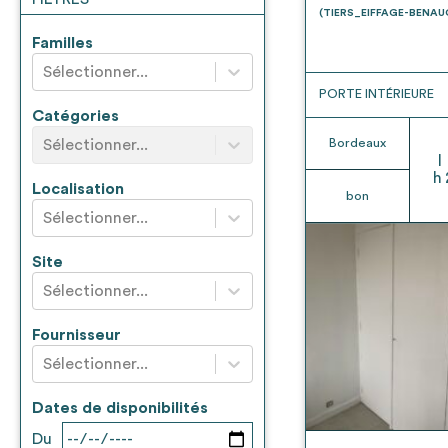
* Attention, l’ajout des matériaux à sa liste e
(TIERS_EIFFAGE-BENA
voir
FAQ
Familles
Sélectionner...
PORTE INTÉRIEURE
Catégories
Sélectionner...
Bordeaux
l
h
Localisation
bon
Sélectionner...
Site
Sélectionner...
Fournisseur
Sélectionner...
Dates de disponibilités
Du