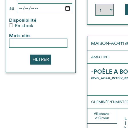
au
Disponibilité
En stock
Mots clés
MAISON-AO411
(
AMGT INT.
FILTRER
-POÈLE A BO
(BVO_AO411_INTDIV_02
CHEMINÉE/FUMISTER
Villenave-
d'Ornon
L
l