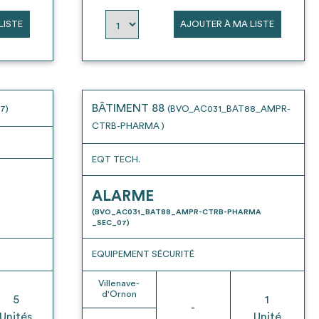
LISTE
AJOUTER À MA LISTE
BÂTIMENT 88
7)
(BVO_AC031_BAT88_AMPR-
CTRB-PHARMA )
EQT TECH.
ALARME
(BVO_AC031_BAT88_AMPR-CTRB-PHARMA
_SEC_07)
EQUIPEMENT SÉCURITÉ
Villenave-
d'Ornon
5
1
-
Unités
Unité