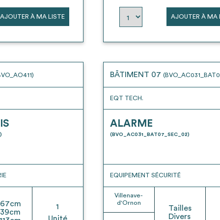
AJOUTER À MA LISTE
AJOUTER À MA 
BÂTIMENT 07
BVO_AO411)
(BVO_AC031_BAT0
EQT TECH.
IS
ALARME
)
(BVO_AC031_BAT07_SEC_02)
IE
EQUIPEMENT SÉCURITÉ
Villenave-
67
cm
d'Ornon
1
Tailles
39
cm
Divers
Unité