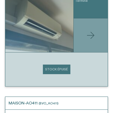
Terminé
STOCK ÉPUISÉ
MAISON-AO411
(BVO_AO411)