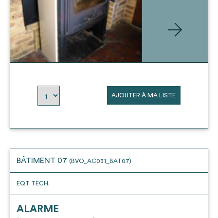
AJOUTER À MA LISTE
BÂTIMENT 07
(BVO_AC031_BAT07)
EQT TECH.
ALARME