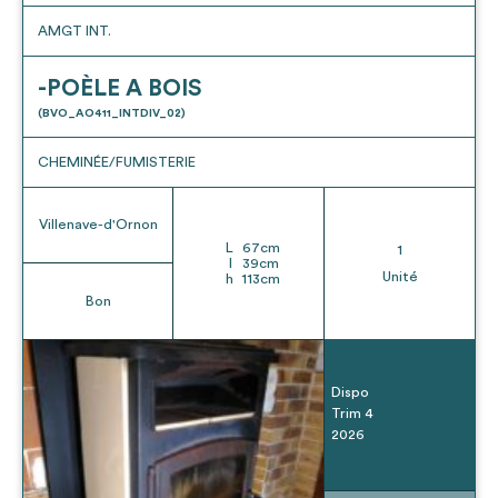
AMGT INT.
-POÈLE A BOIS
(BVO_AO411_INTDIV_02)
CHEMINÉE/FUMISTERIE
Villenave-d'Ornon
L
67
cm
1
l
39
cm
Unité
h
113
cm
Bon
Dispo
Trim 4
2026