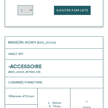
envisageables
AJOUTER À MA LISTE
* Attention, l’ajout des matériaux à sa liste et son envoi ne
vaut aucunement réservation.
voir
FAQ
MAISON-AO411
(BVO_AO411)
AMGT INT.
-ACCESSOIRE
(BVO_AO411_INTDIV_03)
CHEMINÉE/FUMISTERIE
Villenave-d'Ornon
1
L
120
cm
h
70
cm
Unité