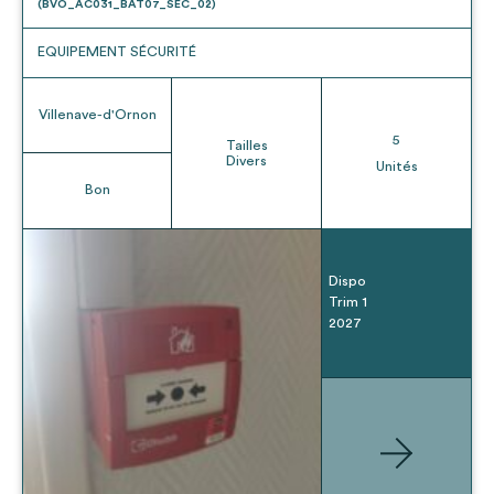
(BVO_AC031_BAT07_SEC_02)
EQUIPEMENT SÉCURITÉ
Villenave-d'Ornon
5
Tailles
Divers
Unités
Bon
Dispo
Trim 1
2027