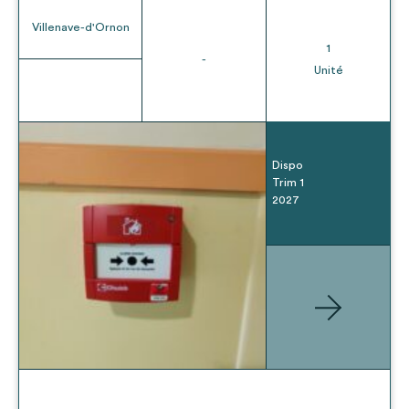
Villenave-d'Ornon
1
-
Unité
Dispo
Trim 1
2027