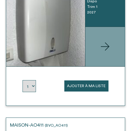
Dispo
Trim 1
2027
AJOUTER À MA LISTE
MAISON-AO411
(BVO_AO411)