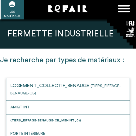
Passer
FAQ
Rechercher :
au
LES
POUR ALLER PLUS LOIN
EN SAVOIR PLUS
ME CONNECTER
MA LISTE
MATÉRIAUX
contenu
Refair mode d'emploi
FERMETTE INDUSTRIELLE
Je recherche par types de matériaux :
1
Se connecter / Se créer un compte
LOGEMENT_COLLECTIF_BENAUGE
(TIERS_EIFFAGE-
BENAUGE-CB)
2
Une fois connnecté, Télécharger les
dossiers Ressources de chaque bâtiment
AMGT INT.
(TIERS_EIFFAGE-BENAUGE-CB_MENINT_01)
PORTE INTÉRIEURE