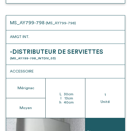
MS_AY799-798
(MS_AY799-798)
AMGT INT.
-DISTRIBUTEUR DE SERVIETTES
(MS_AY799-798_INTDIV_03)
ACCESSOIRE
Mérignac
L
30
cm
1
l
13
cm
Unité
h
40
cm
Moyen