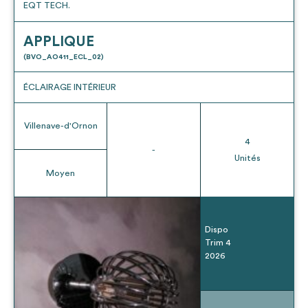
EQT TECH.
APPLIQUE
(BVO_AO411_ECL_02)
ÉCLAIRAGE INTÉRIEUR
Villenave-d'Ornon
4
-
Unités
Moyen
Dispo
Trim 4
2026