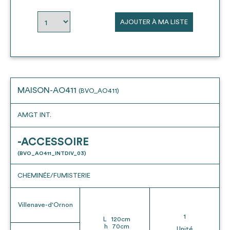
envisageables
AJOUTER À MA LISTE
* Attention, l’ajout des matériaux à sa liste et son envoi ne
vaut aucunement réservation.
voir
FAQ
MAISON-AO411
(BVO_AO411)
AMGT INT.
-ACCESSOIRE
(BVO_AO411_INTDIV_03)
CHEMINÉE/FUMISTERIE
Villenave-d'Ornon
1
L
120
cm
h
70
cm
Unité