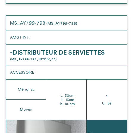
MS_AY799-798
(MS_AY799-798)
AMGT INT.
-DISTRIBUTEUR DE SERVIETTES
(MS_AY799-798_INTDIV_03)
ACCESSOIRE
Mérignac
L
30
cm
1
l
13
cm
Unité
h
40
cm
Moyen