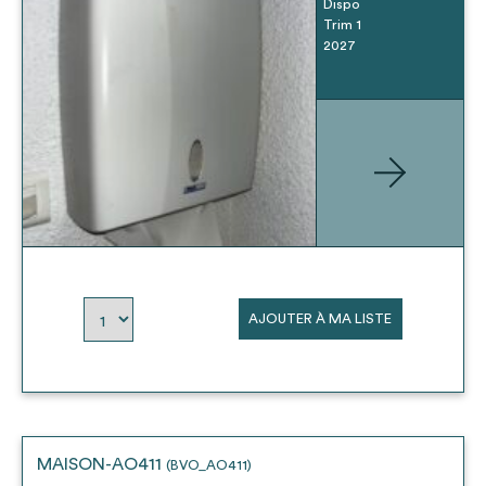
Dispo
Trim 1
2027
AJOUTER À MA LISTE
MAISON-AO411
(BVO_AO411)