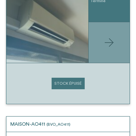
Terminé
STOCK ÉPUISÉ
MAISON-AO411
(BVO_AO411)