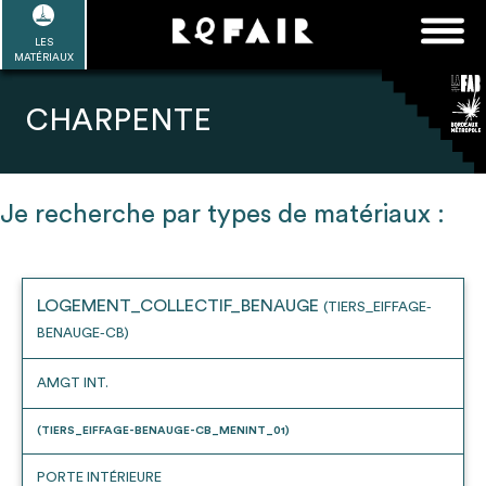
Passer
FAQ
Rechercher :
au
LES
POUR ALLER PLUS LOIN
EN SAVOIR PLUS
ME CONNECTER
MA LISTE
MATÉRIAUX
contenu
Refair mode d'emploi
CHARPENTE
Je recherche par types de matériaux :
1
Se connecter / Se créer un compte
LOGEMENT_COLLECTIF_BENAUGE
(TIERS_EIFFAGE-
BENAUGE-CB)
2
Une fois connnecté, Télécharger les
dossiers Ressources de chaque bâtiment
AMGT INT.
(TIERS_EIFFAGE-BENAUGE-CB_MENINT_01)
PORTE INTÉRIEURE