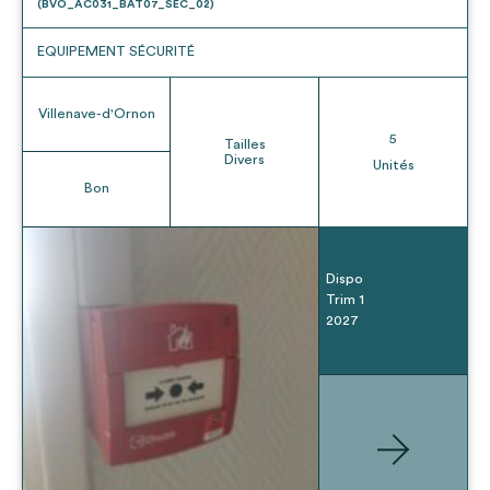
(BVO_AC031_BAT07_SEC_02)
EQUIPEMENT SÉCURITÉ
Villenave-d'Ornon
5
Tailles
Divers
Unités
Bon
Dispo
Trim 1
2027