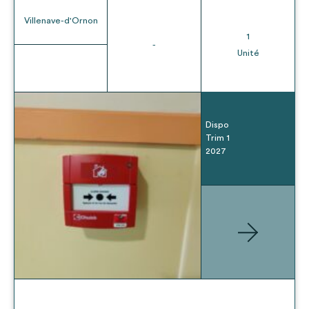
Villenave-d'Ornon
1
-
Unité
Dispo
Trim 1
2027