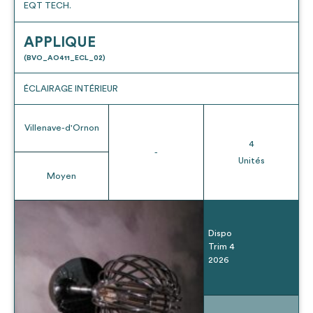
EQT TECH.
APPLIQUE
(BVO_AO411_ECL_02)
ÉCLAIRAGE INTÉRIEUR
Villenave-d'Ornon
4
-
Unités
Moyen
Dispo
Trim 4
2026