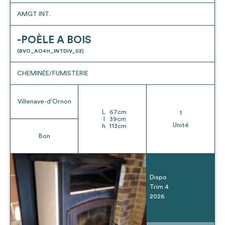
AMGT INT.
-POÈLE A BOIS
(BVO_AO411_INTDIV_02)
CHEMINÉE/FUMISTERIE
Villenave-d'Ornon
L
67
cm
1
l
39
cm
Unité
h
113
cm
Bon
Dispo
Trim 4
2026