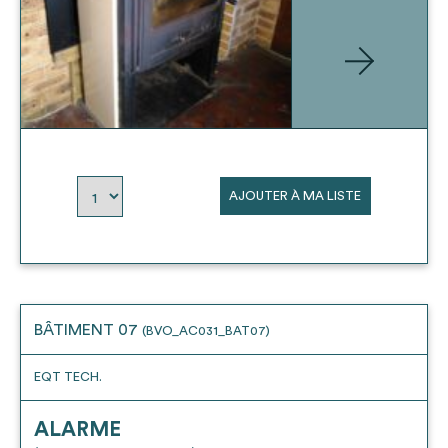
AJOUTER À MA LISTE
BÂTIMENT 07
(BVO_AC031_BAT07)
EQT TECH.
ALARME