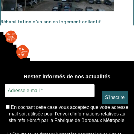
Ajouter les matériaux intéressants à "
ma
liste
"
4
Transmettre sa liste de manifestation
Réhabilitation d’un ancien logement collectif
d'intérêt pour les matériaux
sélectionnés
Exporter sa liste et ses fiches produits
3
pour l’utiliser comme un outil d’aide à la
Restez informés de nos actualités
conception de projet
En cochant cette case vous acceptez que votre adresse
mail soit utilisée pour l'envoi d'informations relatives au
Être recontacté afin d’obtenir plus de
5
site refair-bm.fr par la Fabrique de Bordeaux Métropole.
renseignements sur les modalités et
stratégies de récupérations