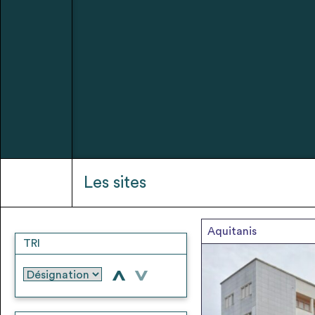
Les sites
Aquitanis
TRI
>
>