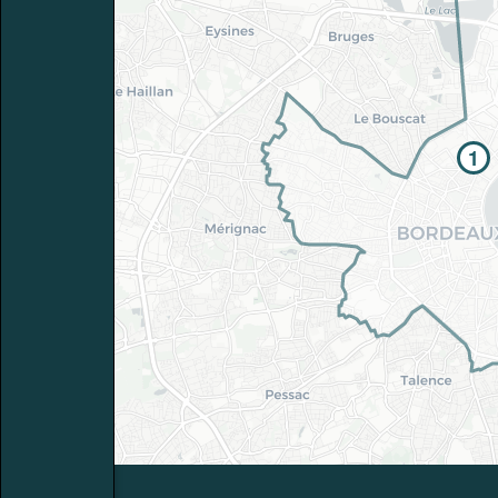
* Attention, l’ajout des matériaux à sa liste e
voir
FAQ
1