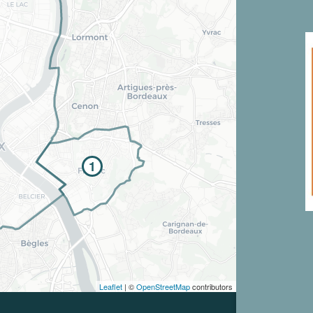
t son envoi ne vaut aucunement réservation.
1
Leaflet
| ©
OpenStreetMap
contributors