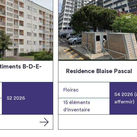
timents B-D-E-
Residence Blaise Pascal
Floirac
S4 2026 (
S2 2026
affermir)
15
éléments
d'inventaire