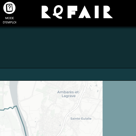
MODE
CTUALITÉS
FAQ
POUR ALLER PLUS LOIN
D'EMPLOI
2
4
onnnecté,
Ajouter les matériaux
Exporter sa li
les dossiers
intéressants à "
ma liste
"
produits pour 
 de chaque
Transmettre sa liste de
un outil d’aid
ment
manifestation d'intérêt pour
de 
les matériaux sélectionnés