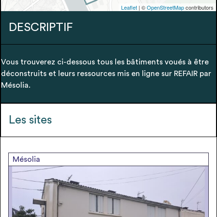
envisageables
Leaflet
| ©
OpenStreetMap
contributors
DESCRIPTIF
* Attention, l’ajout des matériaux à sa liste et son envoi ne
vaut aucunement réservation.
voir
FAQ
Vous trouverez ci-dessous tous les bâtiments voués à être
déconstruits et leurs ressources mis en ligne sur REFAIR par
Mésolia.
Les sites
Mésolia