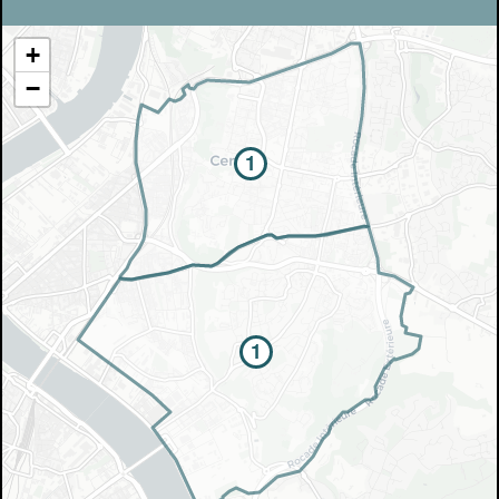
Ajouter les matériaux intéressants à "
ma
liste
"
+
4
Transmettre sa liste de manifestation
−
d'intérêt pour les matériaux
sélectionnés
1
Exporter sa liste et ses fiches produits
3
pour l’utiliser comme un outil d’aide à la
conception de projet
1
Être recontacté afin d’obtenir plus de
5
renseignements sur les modalités et
stratégies de récupérations