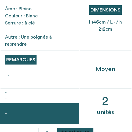
envisageables
Âme : Pleine
DIMENSIONS
Couleur : Blanc
* Attention, l’ajout des matériaux à sa liste et son envoi ne
l 146cm / L - / h
Serrure : à clé
vaut aucunement réservation.
212cm
voir
FAQ
Autre : Une poignée à
reprendre
REMARQUES
Moyen
-
-
2
-
unités
-
quantité