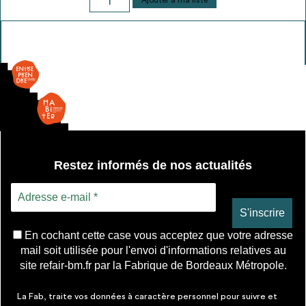
Ajouter à ma liste
de
Porte
légère
-
2
ventaux
Restez informés de nos actualités
En cochant cette case vous acceptez que votre adresse
mail soit utilisée pour l'envoi d'informations relatives au
site refair-bm.fr par la Fabrique de Bordeaux Métropole.
La Fab, traite vos données à caractère personnel pour suivre et