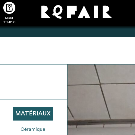
MODE
CTUALITÉS
FAQ
POUR ALLER PLUS LOIN
D'EMPLOI
2
4
onnnecté,
Ajouter les matériaux
Exporter sa li
les dossiers
intéressants à "
ma liste
"
produits pour 
 de chaque
Transmettre sa liste de
un outil d’aid
ment
manifestation d'intérêt pour
de 
MATÉRIAUX
les matériaux sélectionnés
Céramique