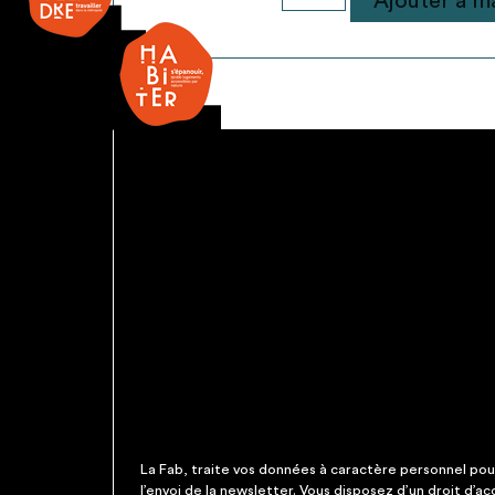
Ajouter à ma
de
Evier
cuisine
La Fab, traite vos données à caractère personnel pour 
l’envoi de la newsletter. Vous disposez d’un droit d’a