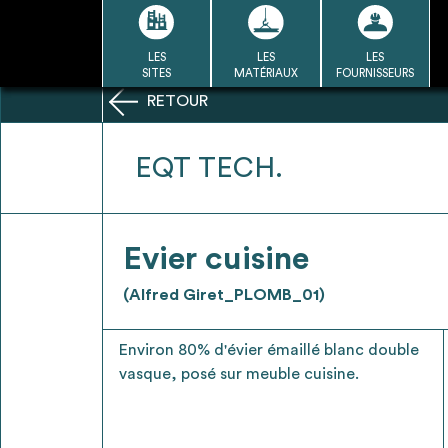
Passer
au
contenu
LES
LES
LES
LA BASE
LA DÉMARCHE
A
SITES
MATÉRIAUX
FOURNISSEURS
DU RÉEMPLOI
RETOUR
Refair mode d'emploi
EQT TECH.
1
Evier cuisine
Une fois c
Se connecter / Se créer un
(Alfred Giret_PLOMB_01)
Télécharger 
compte
Ressources
Environ 80% d'évier émaillé blanc double
bâti
vasque, posé sur meuble cuisine.