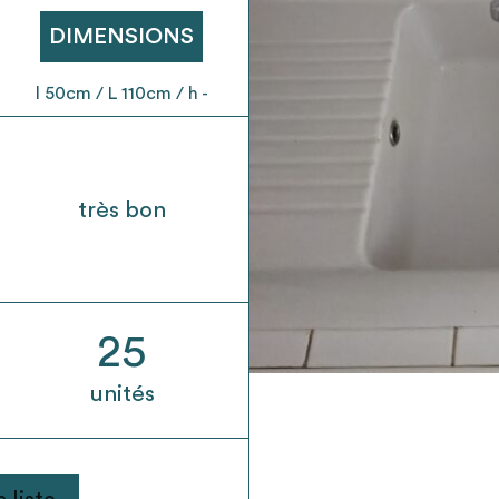
t son envoi ne vaut aucunement réservation.
DIMENSIONS
l 50cm / L 110cm / h -
très bon
25
unités