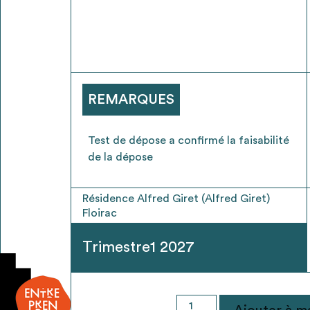
* Attention, l’ajout des matériaux à sa liste e
voir
FAQ
REMARQUES
Test de dépose a confirmé la faisabilité
de la dépose
Résidence Alfred Giret (Alfred Giret)
Floirac
Trimestre1 2027
quantité