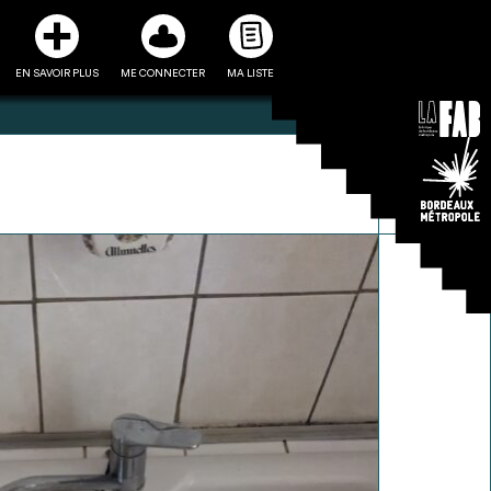
EN SAVOIR PLUS
ME CONNECTER
MA LISTE
3
5
ste et ses fiches
Être recontacté afin d’obtenir
l’utiliser comme
plus de renseignements sur les
e à la conception
modalités et stratégies de
projet
récupérations envisageables