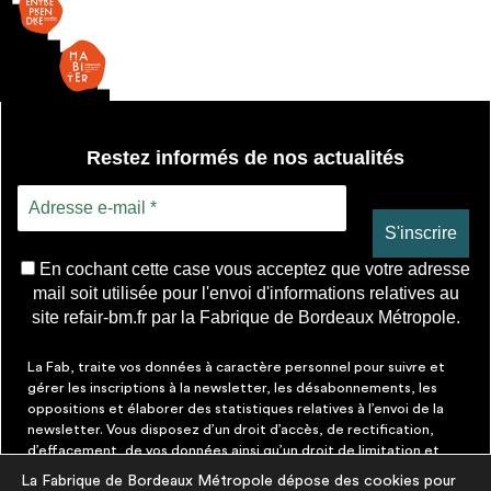
envisageables
enroulement
-
motorisé
* Attention, l’ajout des matériaux à sa liste et son envoi ne
vaut aucunement réservation.
voir
FAQ
Restez informés de nos actualités
En cochant cette case vous acceptez que votre adresse
mail soit utilisée pour l'envoi d'informations relatives au
site refair-bm.fr par la Fabrique de Bordeaux Métropole.
La Fab, traite vos données à caractère personnel pour suivre et
gérer les inscriptions à la newsletter, les désabonnements, les
oppositions et élaborer des statistiques relatives à l’envoi de la
newsletter. Vous disposez d’un droit d’accès, de rectification,
d’effacement, de vos données ainsi qu’un droit de limitation et
d’opposition aux traitements les concernant. Vous pouvez à tout
La Fabrique de Bordeaux Métropole dépose des cookies pour