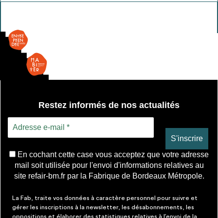
Dalle
lumineuse
Restez informés de nos actualités
En cochant cette case vous acceptez que votre adresse
mail soit utilisée pour l'envoi d'informations relatives au
site refair-bm.fr par la Fabrique de Bordeaux Métropole.
La Fab, traite vos données à caractère personnel pour suivre et
gérer les inscriptions à la newsletter, les désabonnements, les
oppositions et élaborer des statistiques relatives à l’envoi de la