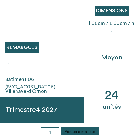
envisageables
DIMENSIONS
* Attention, l’ajout des matériaux à sa liste et son envoi ne
l 60cm / L 60cm / h
vaut aucunement réservation.
-
voir
FAQ
REMARQUES
Moyen
-
Bâtiment 06
(BVO_AC031_BAT06)
Villenave-d'Ornon
24
unités
Trimestre4 2027
quantité
Ajouter à ma liste
de