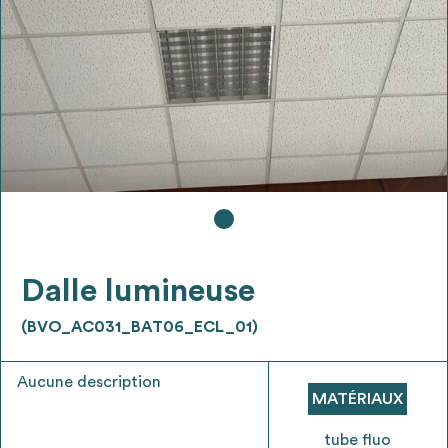
Ajouter les matériaux intéressants à "
ma
liste
"
4
Transmettre sa liste de manifestation
d'intérêt pour les matériaux
sélectionnés
Exporter sa liste et ses fiches produits
3
pour l’utiliser comme un outil d’aide à la
conception de projet
Dalle lumineuse
(BVO_AC031_BAT06_ECL_01)
Aucune description
Être recontacté afin d’obtenir plus de
MATÉRIAUX
5
renseignements sur les modalités et
stratégies de récupérations
tube fluo